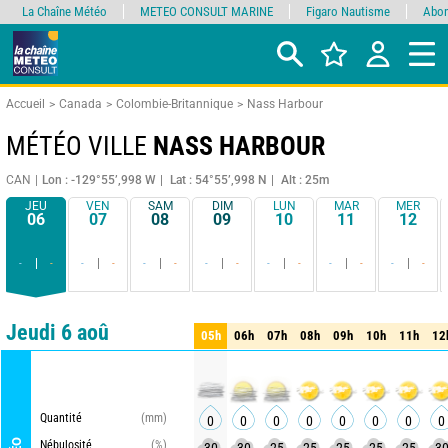
La Chaîne Météo
METEO CONSULT MARINE
Figaro Nautisme
Abon
Accueil
Canada
Colombie-Britannique
Nass Harbour
MÉTÉO VILLE
NASS HARBOUR
CAN
Lon : -129°55’,998 W
Lat : 54°55’,998 N
Alt : 25m
JEU
VEN
SAM
DIM
LUN
MAR
MER
06
07
08
09
10
11
12
-
-
-
-
-
-
-
-
-
-
-
-
-
-
Comparateur
détaillé
synthétique
Jeudi 6 aoû
05h
06h
07h
08h
09h
10h
11h
12
05h
06h
07h
08h
09h
10h
11h
12
Quantité
(mm)
0
0
0
0
0
0
0
0
Nébulosité
(%)