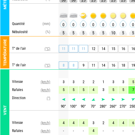
MÉTÉO
30
30
25
25
25
25
25
3
Quantité
(mm)
0
0
0
0
0
0
0
0
Nébulosité
(%)
5
5
5
5
5
10
5
5
TEMPÉRATURE
T° de l'air
11
11
11
12
14
15
16
16
(°C)
T° de l'air
8
8
9
11
14
16
18
19
(°C)
Vitesse
3
3
2
2
1
3
3
5
(km/h)
5
5
5
4
3
5
5
7
Rafales
(km/h)
Direction
(°)
90
°
100
°
90
°
70
°
280
°
260
°
270
°
250
VENT
Vitesse
4
4
4
3
2
4
4
6
(km/h)
-
-
-
4
-
-
-
-
Rafales
(km/h)