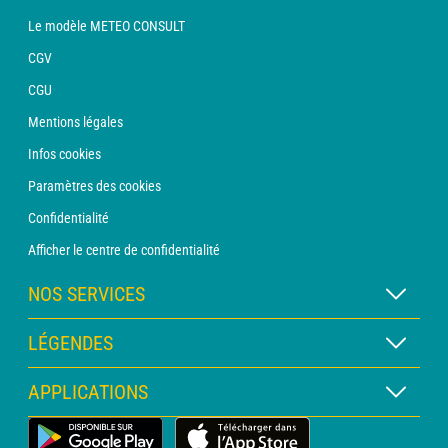
Le modèle METEO CONSULT
CGV
CGU
Mentions légales
Infos cookies
Paramètres des cookies
Confidentialité
Afficher le centre de confidentialité
NOS SERVICES
Abonnement METEO Xpert
LÉGENDES
Abonnement METEO PRO
Légende des cartes
APPLICATIONS
Consultation avec un prévisionniste
Légende des pictogrammes
Bulletin PRO
Application Météo Terrestre