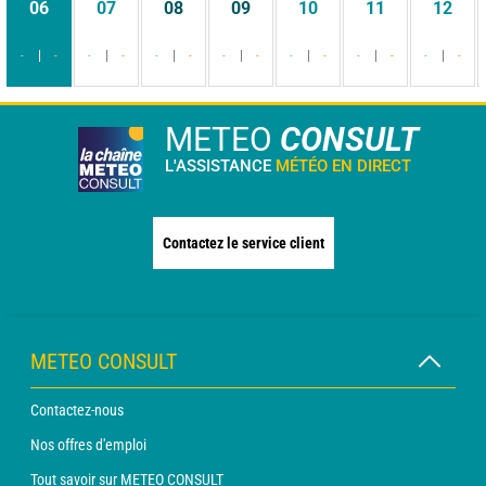
06
07
08
09
10
11
12
-
-
-
-
-
-
-
-
-
-
-
-
-
-
METEO
CONSULT
L'ASSISTANCE
MÉTÉO EN DIRECT
Contactez le service client
METEO CONSULT
Contactez-nous
Nos offres d'emploi
Tout savoir sur METEO CONSULT