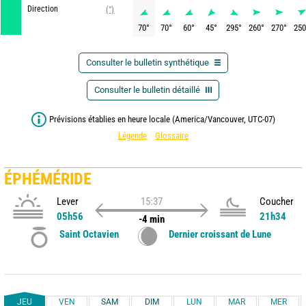
Direction
(°)
70
°
70
°
60
°
45
°
295
°
260
°
270
°
250
Consulter le bulletin synthétique
Consulter le bulletin détaillé
Prévisions établies en heure locale (America/Vancouver, UTC-07)
Légende
Glossaire
ÉPHÉMÉRIDE
Lever
15:37
Coucher
05h56
21h34
-4 min
Saint Octavien
Dernier croissant de Lune
JEU
VEN
SAM
DIM
LUN
MAR
MER