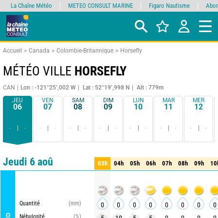
La Chaîne Météo
METEO CONSULT MARINE
Figaro Nautisme
Abon
Accueil
Canada
Colombie-Britannique
Horsefly
MÉTÉO VILLE
HORSEFLY
CAN
Lon : -121°25’,002 W
Lat : 52°19’,998 N
Alt : 779m
JEU
VEN
SAM
DIM
LUN
MAR
MER
06
07
08
09
10
11
12
-
-
-
-
-
-
-
-
-
-
-
-
-
-
Comparateur
détaillé
synthétique
Jeudi 6 aoû
03h
04h
05h
06h
07h
08h
09h
10
03h
04h
05h
06h
07h
08h
09h
10
Quantité
(mm)
0
0
0
0
0
0
0
0
Nébulosité
(%)