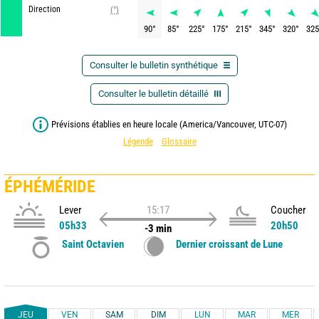
Direction
(°)
90
°
85
°
225
°
175
°
215
°
345
°
320
°
325
Consulter le bulletin synthétique
Consulter le bulletin détaillé
Prévisions établies en heure locale (America/Vancouver, UTC-07)
Légende
Glossaire
ÉPHÉMÉRIDE
Lever
15:17
Coucher
05h33
20h50
-3 min
Saint Octavien
Dernier croissant de Lune
JEU
VEN
SAM
DIM
LUN
MAR
MER