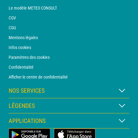
Le modèle METEO CONSULT
CGV
CGU
Mentions légales
Infos cookies
Paramètres des cookies
Confidentialité
Afficher le centre de confidentialité
NOS SERVICES
Abonnement METEO Xpert
LÉGENDES
Abonnement METEO PRO
Légende des cartes
APPLICATIONS
Consultation avec un prévisionniste
Légende des pictogrammes
Bulletin PRO
Application Météo Terrestre