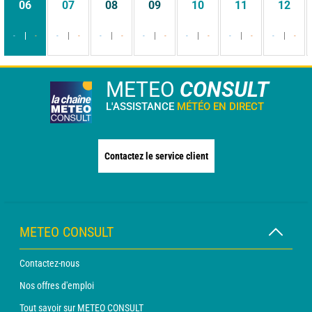
06
07
08
09
10
11
12
-
-
-
-
-
-
-
-
-
-
-
-
-
-
METEO
CONSULT
L'ASSISTANCE
MÉTÉO EN DIRECT
Contactez le service client
METEO CONSULT
Contactez-nous
Nos offres d'emploi
Tout savoir sur METEO CONSULT