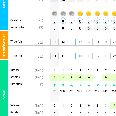
MÉTÉO
5
10
5
5
0
0
0
0
Quantité
(mm)
0
0
0
0
0
0
0
0
Nébulosité
(%)
0
0
0
0
5
5
5
0
TEMPÉRATURE
T° de l'air
13
13
12
12
13
15
18
21
(°C)
T° de l'air
11
11
10
10
13
16
19
22
(°C)
Vitesse
2
1
1
1
1
1
2
2
(km/h)
5
5
4
4
4
3
5
6
Rafales
(km/h)
Direction
(°)
10
°
350
°
320
°
335
°
310
°
255
°
245
°
260
VENT
Vitesse
2
1
0
1
0
1
3
4
(km/h)
-
-
-
-
-
-
-
-
Rafales
(km/h)