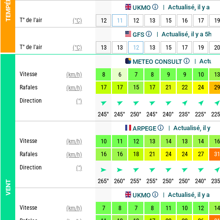
Actualisé, il y a 8h
UKMO
T° de l'air
12
11
12
13
15
16
17
19
(°C)
Actualisé, il y a 5h
GFS
T° de l'air
13
13
12
13
15
17
19
20
(°C)
Actualisé, il y 
METEO CONSULT
Vitesse
8
6
7
8
9
9
10
13
(km/h)
17
17
15
17
21
22
24
29
Rafales
(km/h)
Direction
(°)
245
°
245
°
250
°
245
°
240
°
235
°
225
°
225
Actualisé, il y a 4h
ARPEGE
Vitesse
10
11
12
13
14
13
14
16
(km/h)
16
16
18
21
24
24
27
31
Rafales
(km/h)
Direction
(°)
265
°
260
°
255
°
255
°
250
°
250
°
240
°
235
VENT
Actualisé, il y a 8h
UKMO
Vitesse
7
8
7
8
11
10
12
14
(km/h)