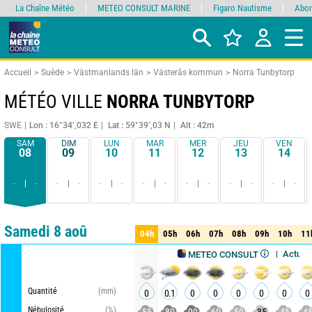
La Chaîne Météo
METEO CONSULT MARINE
Figaro Nautisme
Abon
Accueil
Suède
Västmanlands län
Västerås kommun
Norra Tunbytorp
MÉTÉO VILLE
NORRA TUNBYTORP
SWE
Lon : 16°34’,032 E
Lat : 59°39’,03 N
Alt : 42m
SAM
DIM
LUN
MAR
MER
JEU
VEN
08
09
10
11
12
13
14
-
-
-
-
-
-
-
-
-
-
-
-
-
-
Comparateur
détaillé
synthétique
Samedi 8 aoû
04h
05h
06h
07h
08h
09h
10h
11
04h
05h
06h
07h
08h
09h
10h
11
Actualisé, il y 
METEO CONSULT
Quantité
(mm)
0
0.1
0
0
0
0
0
0
Nébulosité
(%)