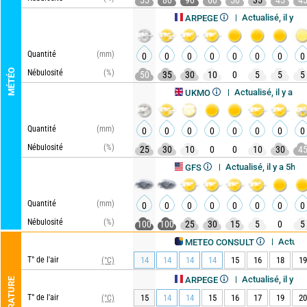
55
80
90
60
50
35
45
4
Actualisé, il y a 4h
ARPEGE
Quantité
(mm)
0
0
0
0
0
0
0
0
MÉTÉO
Nébulosité
(%)
50
35
30
10
0
5
5
5
Actualisé, il y a 8h
UKMO
Quantité
(mm)
0
0
0
0
0
0
0
0
Nébulosité
(%)
25
30
10
0
0
10
30
4
Actualisé, il y a 5h
GFS
Quantité
(mm)
0
0
0
0
0
0
0
0
Nébulosité
(%)
100
100
25
30
15
5
0
5
Actualisé, il y 
METEO CONSULT
T° de l'air
14
14
14
14
15
16
18
19
(°C)
Actualisé, il y a 4h
ARPEGE
TEMPÉRATURE
T° de l'air
15
14
14
15
16
17
19
20
(°C)