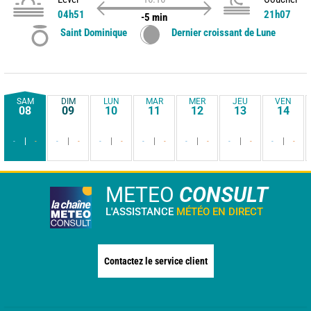
04h51
21h07
-5 min
Saint Dominique
Dernier croissant de Lune
SAM
DIM
LUN
MAR
MER
JEU
VEN
08
09
10
11
12
13
14
-
-
-
-
-
-
-
-
-
-
-
-
-
-
METEO
CONSULT
L'ASSISTANCE
MÉTÉO EN DIRECT
Contactez le service client