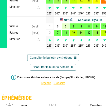
11
13
13
17
22
23
26
31
Rafales
(km/h)
Direction
(°)
255
°
240
°
235
°
240
°
240
°
235
°
235
°
250
Actualisé, il y a 5h
GFS
Vitesse
1
3
5
8
8
8
9
11
(km/h)
3
7
11
19
14
12
13
17
Rafales
(km/h)
Direction
(°)
285
°
235
°
230
°
235
°
235
°
235
°
235
°
240
Consulter le bulletin synthétique
Consulter le bulletin détaillé
Prévisions établies en heure locale (Europe/Stockholm, UTC+02)
Légende
Glossaire
ÉPHÉMÉRIDE
Lever
16:16
Coucher