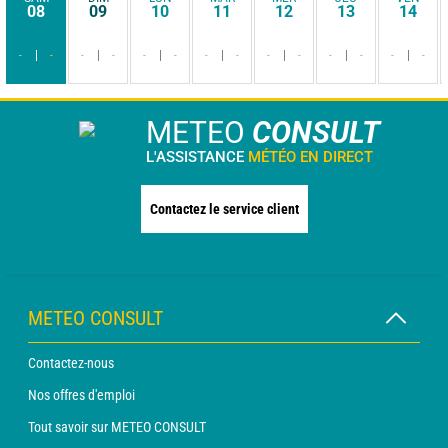
08
09
10
11
12
13
14
-
-
-
-
-
-
-
-
-
-
-
-
-
-
METEO
CONSULT
L'ASSISTANCE
MÉTÉO EN DIRECT
Contactez le service client
METEO CONSULT
Contactez-nous
Nos offres d'emploi
Tout savoir sur METEO CONSULT