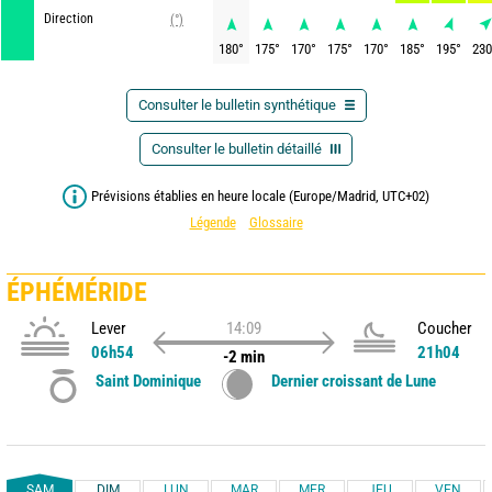
Direction
(°)
180
°
175
°
170
°
175
°
170
°
185
°
195
°
230
Consulter le bulletin synthétique
Consulter le bulletin détaillé
Prévisions établies en heure locale (Europe/Madrid, UTC+02)
Légende
Glossaire
ÉPHÉMÉRIDE
Lever
14:09
Coucher
06h54
21h04
-2 min
Saint Dominique
Dernier croissant de Lune
SAM
DIM
LUN
MAR
MER
JEU
VEN