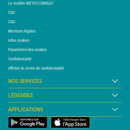
Le modèle METEO CONSULT
CGV
CGU
Mentions légales
Infos cookies
Paramètres des cookies
Confidentialité
Afficher le centre de confidentialité
NOS SERVICES
Abonnement METEO Xpert
LÉGENDES
Abonnement METEO PRO
Légende des cartes
APPLICATIONS
Consultation avec un prévisionniste
Légende des pictogrammes
Bulletin PRO
Application Météo Terrestre
Glossaire