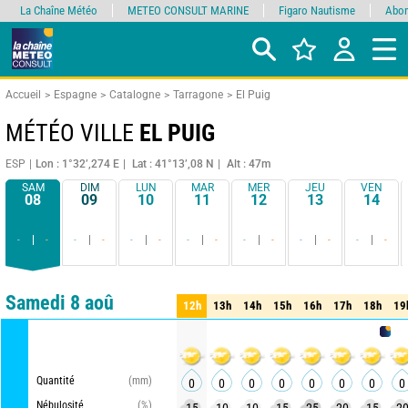
La Chaîne Météo
METEO CONSULT MARINE
Figaro Nautisme
Abon
Accueil
Espagne
Catalogne
Tarragone
El Puig
MÉTÉO VILLE
EL PUIG
ESP
Lon : 1°32’,274 E
Lat : 41°13’,08 N
Alt : 47m
SAM
DIM
LUN
MAR
MER
JEU
VEN
08
09
10
11
12
13
14
-
-
-
-
-
-
-
-
-
-
-
-
-
-
Comparateur
détaillé
synthétique
Samedi 8 aoû
12h
13h
14h
15h
16h
17h
18h
19
12h
13h
14h
15h
16h
17h
18h
19
METEO C
Quantité
(mm)
0
0
0
0
0
0
0
0
Nébulosité
(%)