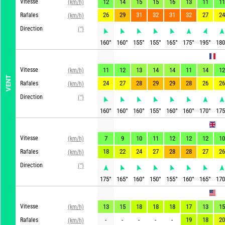
Vitesse
12
14
15
15
16
13
11
11
(km/h)
26
29
31
32
31
32
27
24
Rafales
(km/h)
Direction
(°)
160
°
160
°
155
°
155
°
165
°
175
°
195
°
180
ARPEGE
Vitesse
11
12
13
14
14
11
14
12
(km/h)
VENT
24
27
28
29
29
28
26
26
Rafales
(km/h)
Direction
(°)
160
°
160
°
160
°
155
°
160
°
160
°
170
°
175
UKMO
Vitesse
7
9
10
11
12
12
12
10
(km/h)
18
22
24
27
28
28
27
26
Rafales
(km/h)
Direction
(°)
175
°
165
°
160
°
150
°
155
°
160
°
165
°
170
GFS
Vitesse
13
15
18
18
18
17
13
15
(km/h)
-
-
-
-
-
19
18
20
Rafales
(km/h)