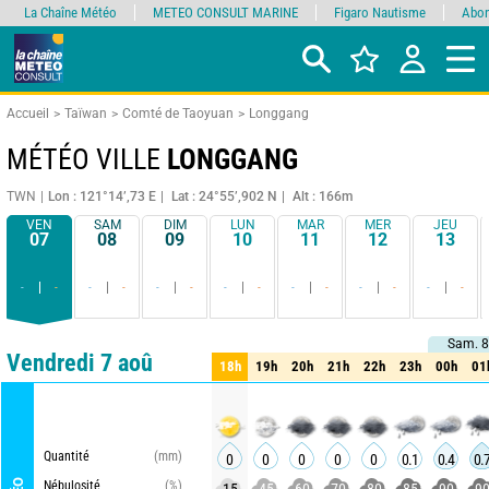
La Chaîne Météo
METEO CONSULT MARINE
Figaro Nautisme
Abon
Accueil
Taïwan
Comté de Taoyuan
Longgang
MÉTÉO VILLE
LONGGANG
TWN
Lon : 121°14’,73 E
Lat : 24°55’,902 N
Alt : 166m
VEN
SAM
DIM
LUN
MAR
MER
JEU
07
08
09
10
11
12
13
-
-
-
-
-
-
-
-
-
-
-
-
-
-
Sam. 8
Sam. 8
Comparateur
détaillé
synthétique
Vendredi 7 aoû
18h
19h
20h
21h
22h
23h
00h
01
18h
19h
20h
21h
22h
23h
00h
01
Quantité
(mm)
0
0
0
0
0
0.1
0.4
0.
Nébulosité
(%)