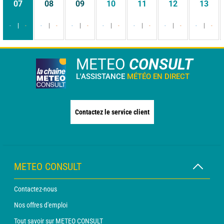
07
08
09
10
11
12
13
-
-
-
-
-
-
-
-
-
-
-
-
-
-
METEO
CONSULT
L'ASSISTANCE
MÉTÉO EN DIRECT
Contactez le service client
METEO CONSULT
Contactez-nous
Nos offres d'emploi
Tout savoir sur METEO CONSULT