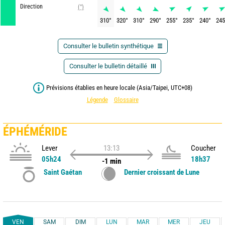
Direction
(°)
310
°
320
°
310
°
290
°
255
°
235
°
240
°
245
Consulter le bulletin synthétique
Consulter le bulletin détaillé
Prévisions établies en heure locale (Asia/Taipei, UTC+08)
Légende
Glossaire
ÉPHÉMÉRIDE
Lever
13:13
Coucher
05h24
18h37
-1 min
Saint Gaétan
Dernier croissant de Lune
VEN
SAM
DIM
LUN
MAR
MER
JEU