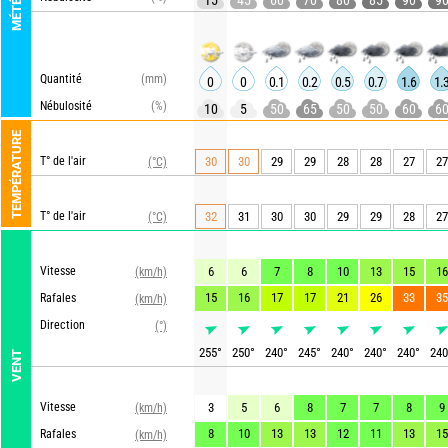
MÉTÉO
15
45
60
70
80
85
90
9
Quantité
(mm)
0
0
0.1
0.2
0.5
0.7
1.6
1.
Nébulosité
(%)
10
5
50
65
50
50
60
6
TEMPÉRATURE
T° de l'air
30
30
29
29
28
28
27
27
(°C)
T° de l'air
32
31
30
30
29
29
28
27
(°C)
Vitesse
6
6
7
8
10
13
15
16
(km/h)
15
16
17
17
21
26
33
35
Rafales
(km/h)
Direction
(°)
255
°
250
°
240
°
245
°
240
°
240
°
240
°
240
VENT
Vitesse
3
5
6
8
7
7
8
9
(km/h)
8
10
13
13
12
11
13
15
Rafales
(km/h)