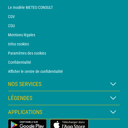
Le modèle METEO CONSULT
CGV
CGU
Mentions légales
Infos cookies
Paramètres des cookies
Confidentialité
Afficher le centre de confidentialité
NOS SERVICES
Abonnement METEO Xpert
LÉGENDES
Abonnement METEO PRO
Légende des cartes
APPLICATIONS
Consultation avec un prévisionniste
Légende des pictogrammes
Bulletin PRO
Application Météo Terrestre