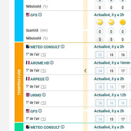
Nébulosité
(%)
0
0
0
Actualisé, il y a 2h
GFS
Quantité
(mm)
0
0
0
Nébulosité
(%)
5
5
0
Actualisé, il y a 2h
METEO CONSULT
T° de l'air
(°C)
12
13
16
Actualisé, il y a 16min
AROME HD
T° de l'air
(°C)
14
15
17
TEMPÉRATURE
Actualisé, il y a 2h
ARPEGE
T° de l'air
(°C)
15
15
17
Actualisé, il y a 12h
UKMO
T° de l'air
(°C)
16
16
16
Actualisé, il y a 2h
GFS
T° de l'air
(°C)
14
15
17
Actualisé, il y a 2h
METEO CONSULT