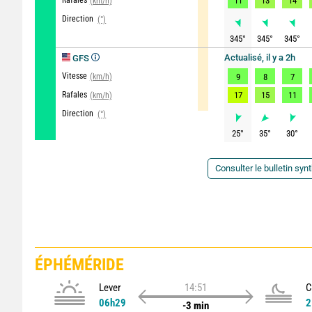
Rafales
11
13
14
(km/h)
Direction
(°)
345
°
345
°
345
°
Actualisé, il y a 2h
GFS
Vitesse
(km/h)
9
8
7
Rafales
17
15
11
(km/h)
Direction
(°)
25
°
35
°
30
°
Consulter le bulletin syn
ÉPHÉMÉRIDE
Lever
14:51
C
06h29
2
-3 min