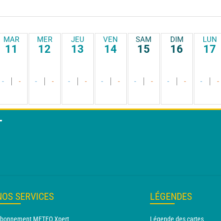
MAR
MER
JEU
VEN
SAM
DIM
LUN
11
12
13
14
15
16
17
-
-
-
-
-
-
-
-
-
-
-
-
-
-
T
NOS SERVICES
LÉGENDES
bonnement METEO Xpert
Légende des cartes