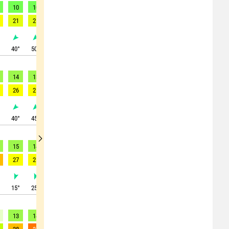
10
10
10
10
10
9
8
8
7
21
21
23
20
20
19
16
15
14
°
40
°
50
°
55
°
60
°
60
°
55
°
55
°
50
°
45
°
14
13
11
11
10
10
10
9
8
26
25
23
20
21
18
18
16
15
°
40
°
45
°
55
°
55
°
55
°
50
°
50
°
55
°
45
°
15
14
12
13
13
12
10
9
7
27
25
22
22
21
21
20
16
14
°
15
°
25
°
30
°
45
°
45
°
50
°
45
°
45
°
40
°
13
14
11
9
9
9
10
8
7