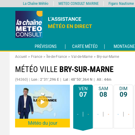
La Chaîne Météo
METEO CONSULT MARINE
Figaro Nautisme
L'ASSISTANCE
MÉTÉO EN DIRECT
PRÉVISIONS
CARTE MÉTÉO
MONTAGNE
Accueil
France
Île-de-France
Val-de-Marne
Bry-sur-Marne
MÉTÉO VILLE
BRY-SUR-MARNE
(94360)
Lon : 2°31’,296 E
Lat : 48°50’,364 N
Alt : 44m
VEN
SAM
DIM
07
08
09
-
-
-
-
-
-
Météo du jour