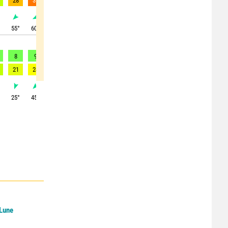
28
31
30
23
30
21
21
21
17
°
55
°
60
°
65
°
70
°
50
°
60
°
65
°
65
°
65
°
8
9
9
9
7
7
7
7
6
21
24
25
22
19
15
17
18
16
°
25
°
45
°
55
°
25
°
30
°
50
°
75
°
80
°
75
°
 Lune