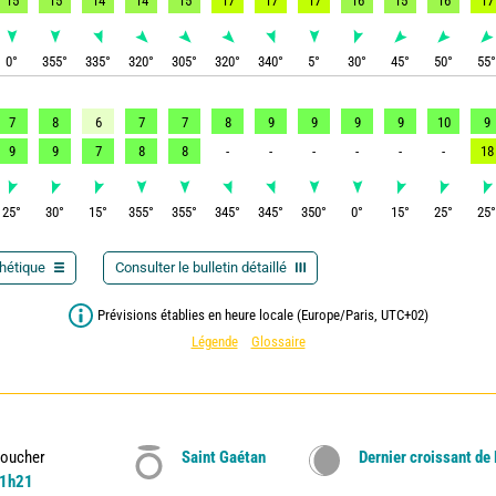
15
15
14
14
15
17
17
17
16
15
16
17
0
°
355
°
335
°
320
°
305
°
320
°
340
°
5
°
30
°
45
°
50
°
55
7
8
6
7
7
8
9
9
9
9
10
9
9
9
7
8
8
-
-
-
-
-
-
18
25
°
30
°
15
°
355
°
355
°
345
°
345
°
350
°
0
°
15
°
25
°
25
thétique
Consulter le bulletin détaillé
Prévisions établies en heure locale (Europe/Paris, UTC+02)
Légende
Glossaire
oucher
Saint Gaétan
Dernier croissant de
1h21