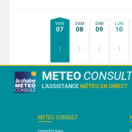
VEN
SAM
DIM
LUN
07
08
09
10
-
-
-
-
-
-
-
-
METEO
CONSUL
L'ASSISTANCE
MÉTÉO EN DIRECT
METEO CONSULT
Contactez-nous
A