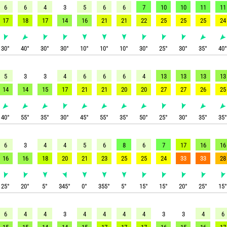
6
6
4
3
5
6
6
7
10
10
11
11
17
18
17
14
16
21
21
22
25
25
25
24
30
°
40
°
30
°
30
°
10
°
10
°
10
°
30
°
25
°
30
°
35
°
40
5
3
3
4
6
6
6
4
13
13
13
13
14
14
15
17
21
21
20
20
27
27
26
25
40
°
55
°
35
°
30
°
45
°
55
°
35
°
50
°
25
°
30
°
35
°
35
6
3
4
4
5
6
8
6
7
17
16
16
16
16
18
20
21
23
25
25
24
33
33
28
25
°
20
°
5
°
345
°
0
°
355
°
5
°
15
°
15
°
20
°
25
°
15
6
4
4
3
4
4
4
4
3
3
4
6