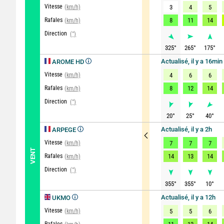
Vitesse
(km/h)
3
4
5
Rafales
8
11
14
(km/h)
Direction
(°)
325
°
265
°
175
°
Actualisé, il y a 16min
AROME HD
Vitesse
(km/h)
4
6
6
Rafales
8
12
14
(km/h)
Direction
(°)
20
°
25
°
40
°
Actualisé, il y a 2h
ARPEGE
Vitesse
(km/h)
7
7
7
VENT
Rafales
14
13
14
(km/h)
Direction
(°)
355
°
355
°
10
°
Actualisé, il y a 12h
UKMO
Vitesse
(km/h)
5
5
6