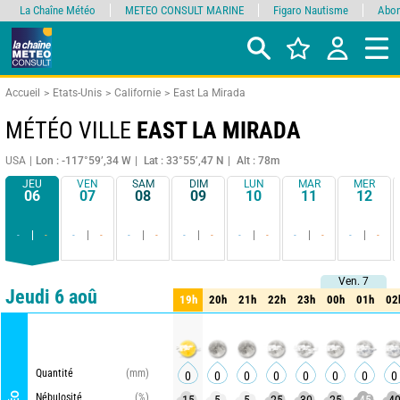
La Chaîne Météo
METEO CONSULT MARINE
Figaro Nautisme
Abon
Accueil
Etats-Unis
Californie
East La Mirada
MÉTÉO VILLE
EAST LA MIRADA
USA
Lon : -117°59’,34 W
Lat : 33°55’,47 N
Alt : 78m
JEU
VEN
SAM
DIM
LUN
MAR
MER
06
07
08
09
10
11
12
-
-
-
-
-
-
-
-
-
-
-
-
-
-
Ven. 7
Ven. 7
Comparateur
détaillé
synthétique
Jeudi 6 aoû
19h
20h
21h
22h
23h
00h
01h
02
19h
20h
21h
22h
23h
00h
01h
02
Quantité
(mm)
0
0
0
0
0
0
0
0
Nébulosité
(%)