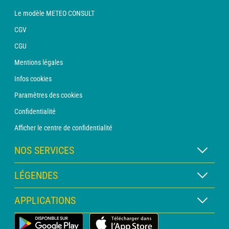
Le modèle METEO CONSULT
CGV
CGU
Mentions légales
Infos cookies
Paramètres des cookies
Confidentialité
Afficher le centre de confidentialité
NOS SERVICES
Abonnement METEO Xpert
LÉGENDES
Abonnement METEO PRO
Légende des cartes
APPLICATIONS
Consultation avec un prévisionniste
Légende des pictogrammes
Bulletin PRO
Application Météo Terrestre