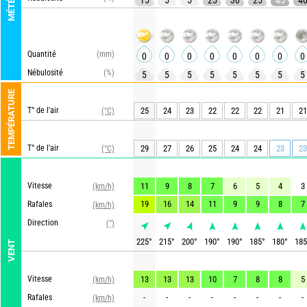
MÉTÉO
15
5
5
25
30
25
45
4
Quantité
(mm)
0
0
0
0
0
0
0
0
Nébulosité
(%)
5
5
5
5
5
5
5
5
TEMPÉRATURE
T° de l'air
25
24
23
22
22
22
21
21
(°C)
T° de l'air
29
27
26
25
24
24
23
23
(°C)
Vitesse
11
9
8
7
6
5
4
3
(km/h)
19
16
14
11
9
9
8
7
Rafales
(km/h)
Direction
(°)
225
°
215
°
200
°
190
°
190
°
185
°
180
°
185
VENT
Vitesse
13
13
13
10
7
8
8
5
(km/h)
-
-
-
-
-
-
-
-
Rafales
(km/h)