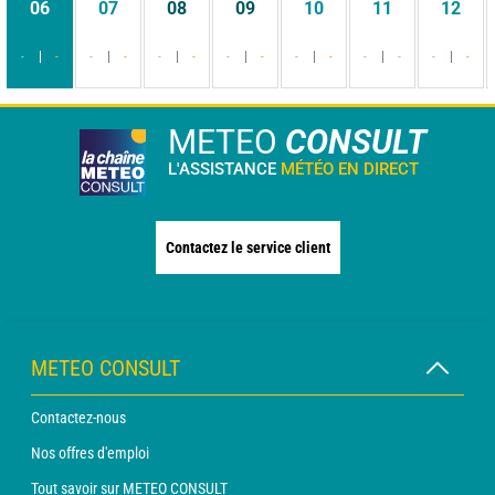
06
07
08
09
10
11
12
-
-
-
-
-
-
-
-
-
-
-
-
-
-
METEO
CONSULT
L'ASSISTANCE
MÉTÉO EN DIRECT
Contactez le service client
METEO CONSULT
Contactez-nous
Nos offres d'emploi
Tout savoir sur METEO CONSULT