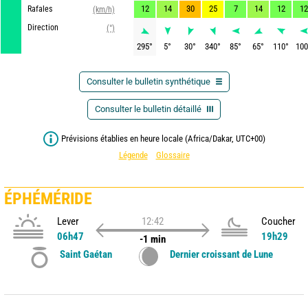
12
14
30
25
7
14
12
12
Rafales
(km/h)
Direction
(°)
295
°
5
°
30
°
340
°
85
°
65
°
110
°
100
Consulter le bulletin synthétique
Consulter le bulletin détaillé
Prévisions établies en heure locale (Africa/Dakar, UTC+00)
Légende
Glossaire
ÉPHÉMÉRIDE
Lever
12:42
Coucher
06h47
19h29
-1 min
Saint Gaétan
Dernier croissant de Lune