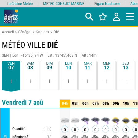
La Chaîne Météo
METEO CONSULT MARINE
Figaro Nautisme
Abon
Accueil
Sénégal
Kaolack
Dié
MÉTÉO VILLE
DIÉ
SEN
Lon : -15°35’,94 W
Lat : 13°45’,468 N
Alt : 14m
VEN
SAM
DIM
LUN
MAR
MER
JEU
07
08
09
10
11
12
13
-
-
-
-
-
-
-
-
-
-
-
-
-
-
Comparateur
détaillé
synthétique
Vendredi 7 aoû
04h
05h
06h
07h
08h
09h
10h
11
04h
05h
06h
07h
08h
09h
10h
11
Quantité
(mm)
0
0
0
0
0
0
0
0
Nébulosité
(%)