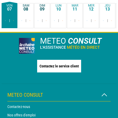
VEN
SAM
DIM
LUN
MAR
MER
JEU
07
08
09
10
11
12
13
-
-
-
-
-
-
-
-
-
-
-
-
-
-
METEO
CONSULT
L'ASSISTANCE
MÉTÉO EN DIRECT
Contactez le service client
METEO CONSULT
Contactez-nous
Nos offres d'emploi