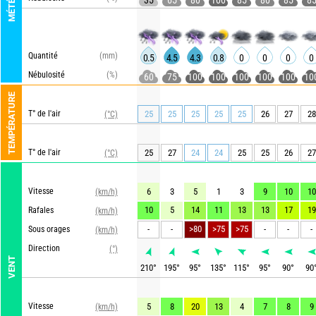
MÉTÉO
35
65
80
100
85
80
85
8
Quantité
(mm)
0.5
4.5
4.3
0.8
0
0
0
0
Nébulosité
(%)
60
75
100
100
100
100
100
10
TEMPÉRATURE
T° de l'air
25
25
25
25
25
26
27
28
(°C)
T° de l'air
25
27
24
24
25
25
26
27
(°C)
Vitesse
6
3
5
1
3
9
10
10
(km/h)
10
5
14
11
13
13
17
19
Rafales
(km/h)
-
-
>80
>75
>75
-
-
-
Sous orages
(km/h)
Direction
(°)
VENT
210
°
195
°
95
°
135
°
115
°
95
°
90
°
90
Vitesse
5
8
20
13
4
7
8
9
(km/h)