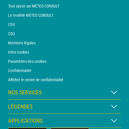
Tout savoir sur METEO CONSULT
Le modèle METEO CONSULT
CGV
CGU
Mentions légales
Infos cookies
Paramètres des cookies
Confidentialité
Afficher le centre de confidentialité
NOS SERVICES
Abonnement METEO Xpert
LÉGENDES
Abonnement METEO PRO
Légende des cartes
APPLICATIONS
Consultation avec un prévisionniste
Légende des pictogrammes