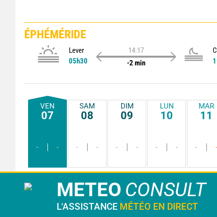
ÉPHÉMÉRIDE
Lever
14:17
C
05h30
1
-2 min
VEN
SAM
DIM
LUN
MAR
07
08
09
10
11
-
-
-
-
-
-
-
-
-
METEO
CONSULT
L'ASSISTANCE
MÉTÉO EN DIRECT