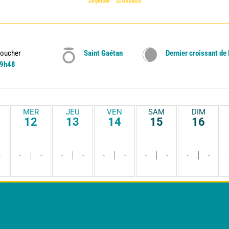
oucher
Saint Gaétan
Dernier croissant de
9h48
MER
JEU
VEN
SAM
DIM
12
13
14
15
16
-
-
-
-
-
-
-
-
-
-
-