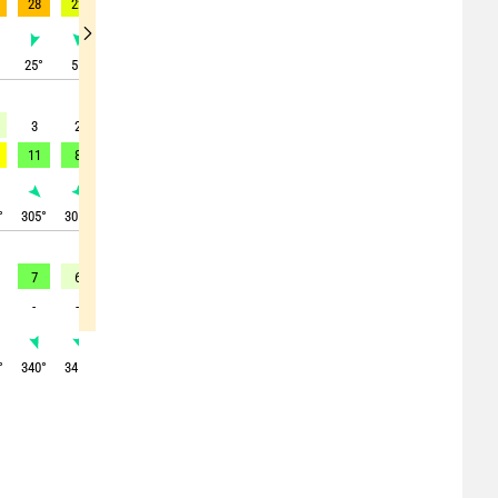
28
22
18
18
17
14
10
5
3
°
25
°
5
°
350
°
355
°
350
°
335
°
295
°
280
°
290
°
3
2
2
3
3
3
3
2
2
11
8
11
5
4
5
4
4
4
°
305
°
305
°
320
°
325
°
325
°
305
°
315
°
300
°
315
°
7
6
4
4
4
4
3
4
4
-
-
-
-
-
-
-
-
-
°
340
°
345
°
300
°
325
°
330
°
315
°
325
°
330
°
310
°