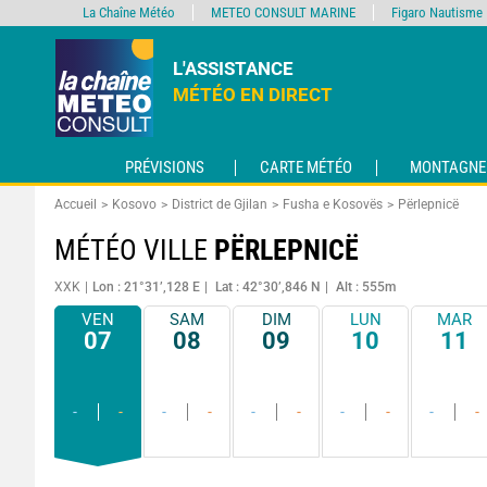
La Chaîne Météo
METEO CONSULT MARINE
Figaro Nautisme
L'ASSISTANCE
MÉTÉO EN DIRECT
PRÉVISIONS
CARTE MÉTÉO
MONTAGNE
Accueil
Kosovo
District de Gjilan
Fusha e Kosovës
Përlepnicë
MÉTÉO VILLE
PËRLEPNICË
XXK
Lon : 21°31’,128 E
Lat : 42°30’,846 N
Alt : 555m
VEN
SAM
DIM
LUN
MAR
07
08
09
10
11
-
-
-
-
-
-
-
-
-
-