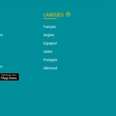
LANGUES
Français
es
Anglais
Espagnol
Italien
Portugais
re
Allemand