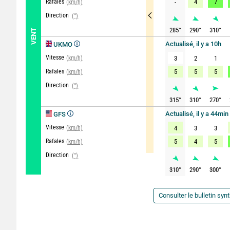
Rafales
-
4
7
(km/h)
Direction
(°)
285
°
290
°
310
°
VENT
Actualisé, il y a 10h
UKMO
Vitesse
(km/h)
3
2
1
Rafales
5
5
5
(km/h)
Direction
(°)
315
°
310
°
270
°
Actualisé, il y a 44min
GFS
Vitesse
(km/h)
4
3
3
Rafales
5
4
5
(km/h)
Direction
(°)
310
°
290
°
300
°
Consulter le bulletin syn