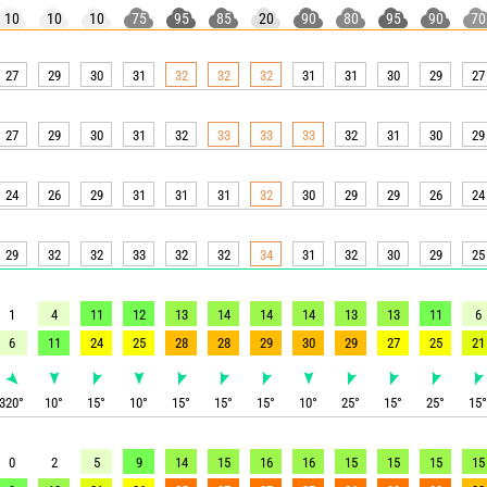
10
10
10
75
95
85
20
90
80
95
90
70
27
29
30
31
32
32
32
31
31
30
29
27
27
29
30
31
32
33
33
33
32
31
30
29
24
26
29
31
31
31
32
30
29
29
26
24
29
32
32
33
32
32
34
31
32
30
29
25
1
4
11
12
13
14
14
14
13
13
11
6
6
11
24
25
28
28
29
30
29
27
25
21
320
°
10
°
15
°
10
°
15
°
15
°
15
°
10
°
25
°
15
°
25
°
15
0
2
5
9
14
15
16
16
15
15
15
15