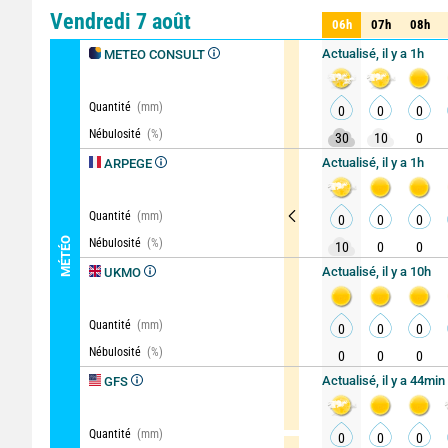
Comparateur
détaillé
Vendredi 7 août
06h
07h
08h
06h
07h
08h
Actualisé, il y a 1h
METEO CONSULT
Quantité
(mm)
0
0
0
Nébulosité
(%)
30
10
0
Actualisé, il y a 1h
ARPEGE
Quantité
(mm)
0
0
0
MÉTÉO
Nébulosité
(%)
10
0
0
Actualisé, il y a 10h
UKMO
Quantité
(mm)
0
0
0
Nébulosité
(%)
0
0
0
Actualisé, il y a 44min
GFS
Quantité
(mm)
0
0
0