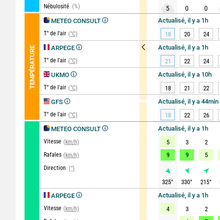
Nébulosité
(%)
5
0
0
Actualisé, il y a 1h
METEO CONSULT
T° de l'air
(°C)
18
20
24
Actualisé, il y a 1h
ARPEGE
TEMPÉRATURE
T° de l'air
(°C)
21
22
24
Actualisé, il y a 10h
UKMO
T° de l'air
(°C)
18
21
22
Actualisé, il y a 44min
GFS
T° de l'air
(°C)
18
22
26
Actualisé, il y a 1h
METEO CONSULT
Vitesse
(km/h)
5
3
2
Rafales
9
9
5
(km/h)
Direction
(°)
325
°
330
°
215
°
Actualisé, il y a 1h
ARPEGE
Vitesse
(km/h)
4
3
2