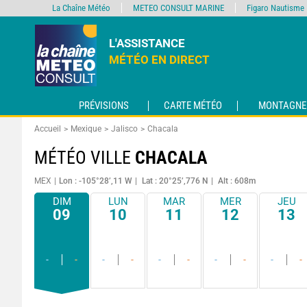
La Chaîne Météo
METEO CONSULT MARINE
Figaro Nautisme
L'ASSISTANCE
MÉTÉO EN DIRECT
PRÉVISIONS
CARTE MÉTÉO
MONTAGNE
Accueil
Mexique
Jalisco
Chacala
MÉTÉO VILLE
CHACALA
MEX
Lon : -105°28’,11 W
Lat : 20°25’,776 N
Alt : 608m
DIM
LUN
MAR
MER
JEU
09
10
11
12
13
-
-
-
-
-
-
-
-
-
-