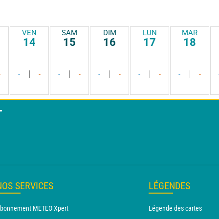
VEN
SAM
DIM
LUN
MAR
14
15
16
17
18
-
-
-
-
-
-
-
-
-
-
-
T
NOS SERVICES
LÉGENDES
bonnement METEO Xpert
Légende des cartes