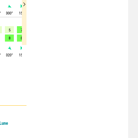
°
300
°
15
°
25
°
40
°
55
°
60
°
75
°
75
°
75
°
5
7
8
9
11
11
10
7
5
8
8
11
10
-
14
11
-
-
°
320
°
15
°
50
°
80
°
85
°
80
°
90
°
110
°
100
°
 Lune