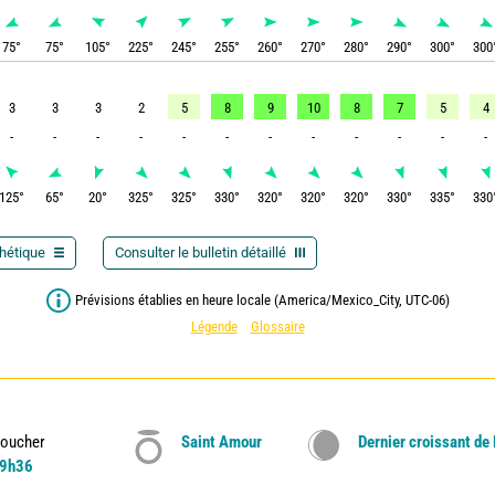
75
°
75
°
105
°
225
°
245
°
255
°
260
°
270
°
280
°
290
°
300
°
300
3
3
3
2
5
8
9
10
8
7
5
4
-
-
-
-
-
-
-
-
-
-
-
-
125
°
65
°
20
°
325
°
325
°
330
°
320
°
320
°
320
°
330
°
335
°
330
thétique
Consulter le bulletin détaillé
Prévisions établies en heure locale (America/Mexico_City, UTC-06)
Légende
Glossaire
oucher
Saint Amour
Dernier croissant de
9h36