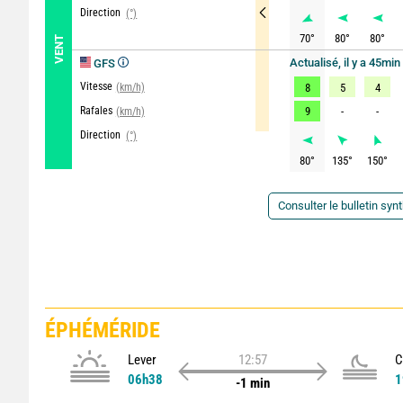
Direction
(°)
70
°
80
°
80
°
VENT
Actualisé, il y a 45min
GFS
Vitesse
(km/h)
8
5
4
Rafales
9
-
-
(km/h)
Direction
(°)
80
°
135
°
150
°
Consulter le bulletin syn
ÉPHÉMÉRIDE
Lever
12:57
C
06h38
1
-1 min