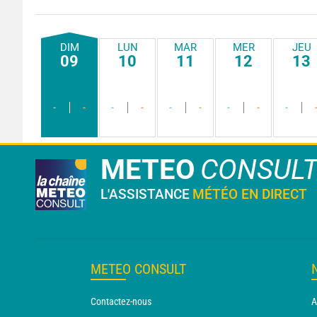
DIM
LUN
MAR
MER
JEU
09
10
11
12
13
-
-
-
-
-
-
-
-
-
METEO
CONSUL
L'ASSISTANCE
MÉTÉO EN DIRECT
METEO CONSULT
Contactez-nous
A