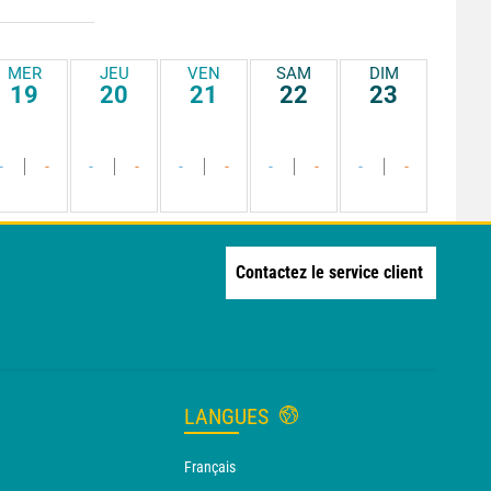
MER
JEU
VEN
SAM
DIM
19
20
21
22
23
-
-
-
-
-
-
-
-
-
-
Contactez le service client
LANGUES
Français