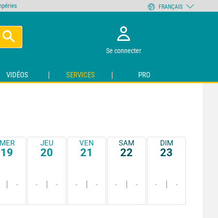
empéries
FRANÇAIS
Se connecter
VIDÉOS
SERVICES
PRO
MER
JEU
VEN
SAM
DIM
19
20
21
22
23
-
-
-
-
-
-
-
-
-