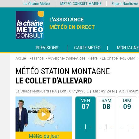
La Chaîne Météo
METEO CONSULT MARINE
Figaro Nautisme
L'ASSISTANCE
MÉTÉO EN DIRECT
PRÉVISIONS
CARTE MÉTÉO
MONTAGNE
Accueil
France
Auvergne-Rhône-Alpes
Isère
La Chapelle-du-Bard
MÉTÉO STATION MONTAGNE
LE COLLET D'ALLEVARD
La Chapelle-du-Bard FRA
Lon : 6°7’,9998 E
Lat : 45°24 N
Alt : 1450m
VEN
SAM
DIM
07
08
09
-
-
-
-
-
-
Météo du jour