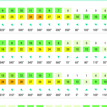
9
10
10
11
11
9
7
4
3
3
3
4
23
25
27
28
28
27
24
20
14
12
10
8
325
°
325
°
330
°
325
°
330
°
330
°
330
°
350
°
80
°
105
°
105
°
115
7
8
9
10
9
9
8
6
5
5
3
1
18
21
22
25
26
24
22
20
15
12
10
5
340
°
345
°
345
°
345
°
355
°
355
°
360
°
15
°
65
°
80
°
115
°
55
13
13
12
11
10
7
5
3
1
1
4
4
28
29
28
27
26
24
20
16
12
6
9
10
315
°
310
°
305
°
305
°
305
°
305
°
305
°
315
°
5
°
75
°
105
°
110