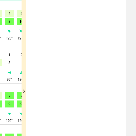
4
5
5
5
5
5
5
2
1
8
10
10
10
9
9
9
8
6
°
125
°
125
°
125
°
125
°
125
°
125
°
125
°
125
°
315
°
1
2
2
2
2
2
2
1
1
3
-
4
4
3
3
4
3
-
°
95
°
180
°
170
°
145
°
155
°
145
°
135
°
180
°
110
°
7
7
7
7
7
6
7
4
1
9
9
9
9
9
9
8
8
4
°
120
°
120
°
125
°
125
°
125
°
125
°
125
°
130
°
150
°