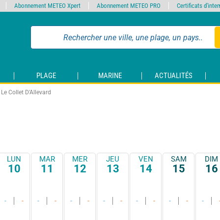
Abonnement METEO Xpert
Abonnement METEO PRO
Certificats d'int
PLAGE
MARINE
ACTUALITÉS
Le Collet D'Allevard
LUN
MAR
MER
JEU
VEN
SAM
DIM
10
11
12
13
14
15
16
-
-
-
-
-
-
-
-
-
-
-
-
-