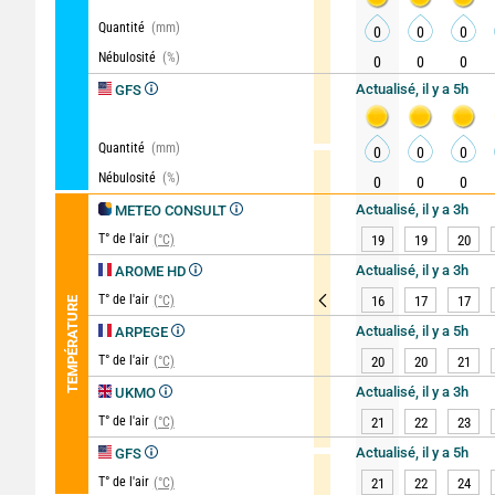
Quantité
(mm)
0
0
0
Nébulosité
(%)
0
0
0
Actualisé, il y a 5h
GFS
Quantité
(mm)
0
0
0
Nébulosité
(%)
0
0
0
Actualisé, il y a 3h
METEO CONSULT
T° de l'air
(°C)
19
19
20
Actualisé, il y a 3h
AROME HD
T° de l'air
(°C)
16
17
17
TEMPÉRATURE
Actualisé, il y a 5h
ARPEGE
T° de l'air
(°C)
20
20
21
Actualisé, il y a 3h
UKMO
T° de l'air
(°C)
21
22
23
Actualisé, il y a 5h
GFS
T° de l'air
(°C)
21
22
24