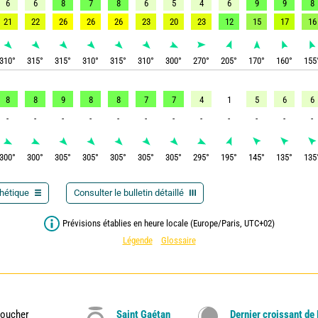
6
6
8
7
8
6
5
4
6
9
9
8
21
22
26
26
26
23
20
23
12
15
17
16
310
°
315
°
315
°
310
°
315
°
310
°
300
°
270
°
205
°
170
°
160
°
155
8
8
9
8
8
7
7
4
1
5
6
6
-
-
-
-
-
-
-
-
-
-
-
-
300
°
300
°
305
°
305
°
305
°
305
°
305
°
295
°
195
°
145
°
135
°
135
thétique
Consulter le bulletin détaillé
Prévisions établies en heure locale (Europe/Paris, UTC+02)
Légende
Glossaire
oucher
Saint Gaétan
Dernier croissant de