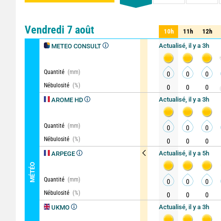
Comparateur
station
Vendredi 7 août
10h
11h
12h
10h
11h
12h
Actualisé, il y a 3h
METEO CONSULT
Quantité
(mm)
0
0
0
Nébulosité
(%)
0
0
0
Actualisé, il y a 3h
AROME HD
Quantité
(mm)
0
0
0
Nébulosité
(%)
0
0
0
Actualisé, il y a 5h
ARPEGE
MÉTÉO
Quantité
(mm)
0
0
0
Nébulosité
(%)
0
0
0
Actualisé, il y a 3h
UKMO