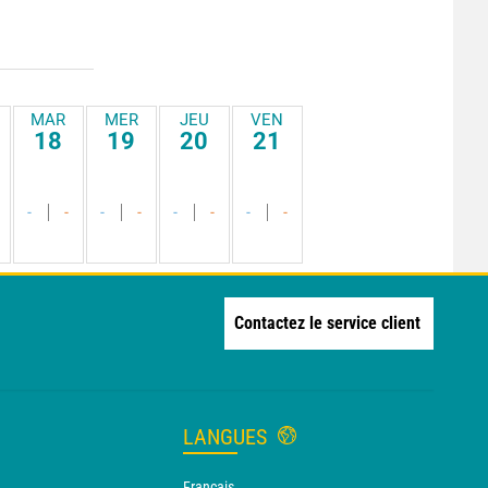
MAR
MER
JEU
VEN
18
19
20
21
-
-
-
-
-
-
-
-
Contactez le service client
LANGUES
Français