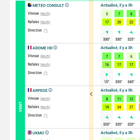
Actualisé, il y a 3h
METEO CONSULT
Vitesse
(km/h)
5
7
8
Rafales
17
20
22
(km/h)
Direction
(°)
330
°
330
°
325
°
Actualisé, il y a 3h
AROME HD
Vitesse
(km/h)
7
7
6
Rafales
16
17
17
(km/h)
Direction
(°)
15
°
355
°
345
°
Actualisé, il y a 5h
ARPEGE
Vitesse
(km/h)
8
11
12
VENT
Rafales
19
24
27
(km/h)
Direction
(°)
320
°
320
°
320
°
Actualisé, il y a 3h
UKMO