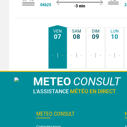
06h25
2
-3 min
VEN
SAM
DIM
LUN
07
08
09
10
-
-
-
-
-
-
-
-
METEO
CONSULT
L'ASSISTANCE
MÉTÉO EN DIRECT
METEO CONSULT
Contactez-nous
A