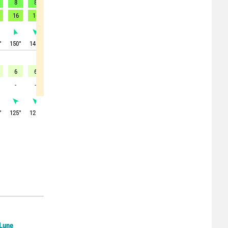
8
8
7
7
6
4
5
5
1
16
16
14
13
14
11
10
11
9
°
150
°
145
°
145
°
145
°
140
°
140
°
145
°
155
°
155
°
6
6
6
6
6
6
6
2
1
-
-
-
-
-
-
-
3
2
°
125
°
125
°
125
°
125
°
125
°
120
°
125
°
115
°
20
°
 Lune