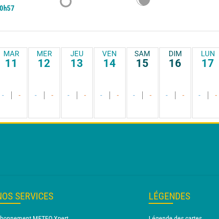
0h57
MAR
MER
JEU
VEN
SAM
DIM
LUN
11
12
13
14
15
16
17
-
-
-
-
-
-
-
-
-
-
-
-
-
-
NOS SERVICES
LÉGENDES
bonnement METEO Xpert
Légende des cartes