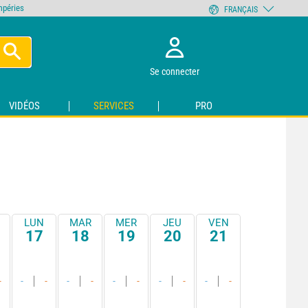
empéries
FRANÇAIS
Se connecter
VIDÉOS
SERVICES
PRO
LUN
MAR
MER
JEU
VEN
17
18
19
20
21
-
-
-
-
-
-
-
-
-
-
-