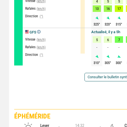
Vitesse
(km/h)
4
5
5
Rafales
13
16
17
(km/h)
Direction
(°)
325
°
320
°
315
°
Actualisé, il y a 5h
GFS
Vitesse
(km/h)
5
6
7
Rafales
-
-
-
(km/h)
Direction
(°)
310
°
305
°
300
°
Consulter le bulletin syn
ÉPHÉMÉRIDE
Lever
14:32
C