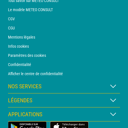
Tout savoir sur METEO CONSULT
Le modèle METEO CONSULT
CGV
CGU
Mentions légales
Infos cookies
Paramètres des cookies
Confidentialité
Afficher le centre de confidentialité
NOS SERVICES
Abonnement METEO Xpert
LÉGENDES
Abonnement METEO PRO
Légende des cartes
APPLICATIONS
Consultation avec un prévisionniste
Légende des pictogrammes
Bulletin PRO
Application Météo Terrestre