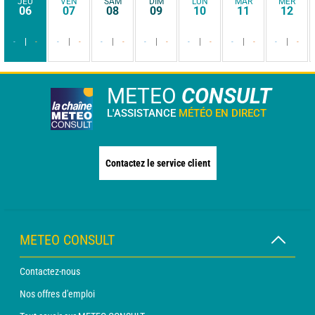
JEU
VEN
SAM
DIM
LUN
MAR
MER
06
07
08
09
10
11
12
-
-
-
-
-
-
-
-
-
-
-
-
-
-
METEO
CONSULT
L'ASSISTANCE
MÉTÉO EN DIRECT
Contactez le service client
METEO CONSULT
Contactez-nous
Nos offres d'emploi