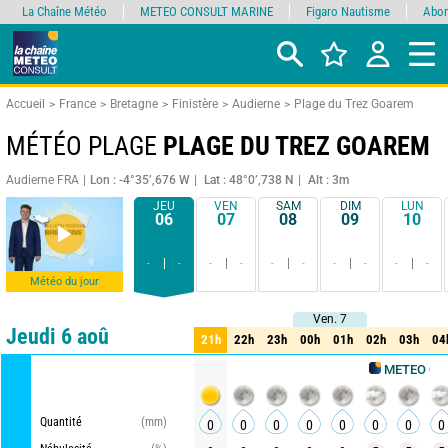
La Chaîne Météo
METEO CONSULT MARINE
Figaro Nautisme
Abon
Accueil
France
Bretagne
Finistère
Audierne
Plage du Trez Goarem
MÉTÉO PLAGE
PLAGE DU TREZ GOAREM
Audierne FRA
Lon : -4°35’,676 W
Lat : 48°0’,738 N
Alt : 3m
JEU
VEN
SAM
DIM
LUN
06
07
08
09
10
-
-
-
-
-
-
-
-
-
-
Météo du jour
Ven. 7
Ven. 7
Comparateur
détaillé
synthétique
Jeudi 6 aoû
21h
22h
23h
00h
01h
02h
03h
04
21h
22h
23h
00h
01h
02h
03h
04
METEO CONSULT
Quantité
(mm)
0
0
0
0
0
0
0
0