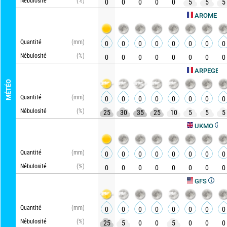
Nébulosité
(%)
0
0
0
0
0
5
5
5
Ac
AROME HD
Quantité
(mm)
0
0
0
0
0
0
0
0
Nébulosité
(%)
0
0
0
0
0
0
0
0
Actua
ARPEGE
MÉTÉO
Quantité
(mm)
0
0
0
0
0
0
0
0
Nébulosité
(%)
25
30
35
25
10
5
5
5
Actuali
UKMO
Quantité
(mm)
0
0
0
0
0
0
0
0
Nébulosité
(%)
0
0
0
0
0
0
0
0
Actualisé,
GFS
Quantité
(mm)
0
0
0
0
0
0
0
0
Nébulosité
(%)
25
5
0
0
5
0
0
0