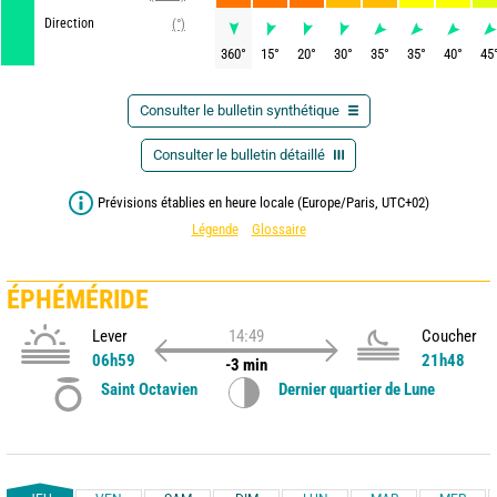
Direction
(°)
360
°
15
°
20
°
30
°
35
°
35
°
40
°
45
Consulter le bulletin synthétique
Consulter le bulletin détaillé
Prévisions établies en heure locale (Europe/Paris, UTC+02)
Légende
Glossaire
ÉPHÉMÉRIDE
Lever
14:49
Coucher
06h59
21h48
-3 min
Saint Octavien
Dernier quartier de Lune