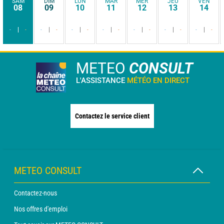
SAM
DIM
LUN
MAR
MER
JEU
VEN
08
09
10
11
12
13
14
-
-
-
-
-
-
-
-
-
-
-
-
-
-
METEO
CONSULT
L'ASSISTANCE
MÉTÉO EN DIRECT
Contactez le service client
METEO CONSULT
Contactez-nous
Nos offres d'emploi