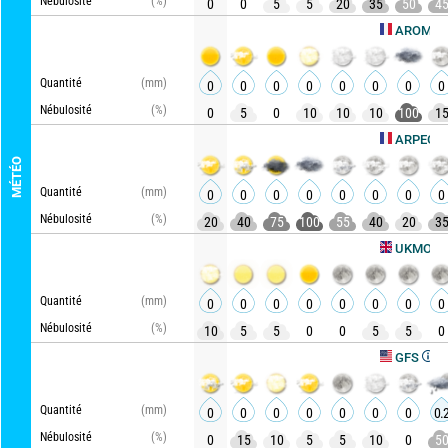
Nébulosité
(%)
0
0
5
5
20
35
50
4
A
AROME HD
Quantité
(mm)
0
0
0
0
0
0
0
0
Nébulosité
(%)
0
5
0
10
10
10
100
1
Actu
ARPEGE
MÉTÉO
Quantité
(mm)
0
0
0
0
0
0
0
0
Nébulosité
(%)
20
40
75
100
55
40
20
3
Actual
UKMO
Quantité
(mm)
0
0
0
0
0
0
0
0
Nébulosité
(%)
10
5
5
0
0
5
5
0
Actualis
GFS
Quantité
(mm)
0
0
0
0
0
0
0
0.
Nébulosité
(%)
0
15
10
5
5
10
0
5