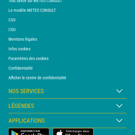
Tout savoir sur METEO CONSULT
Le modèle METEO CONSULT
CGV
CGU
Mentions légales
Infos cookies
Paramètres des cookies
Confidentialité
Afficher le centre de confidentialité
NOS SERVICES
Abonnement METEO Xpert
LÉGENDES
Abonnement METEO PRO
Légende des cartes
APPLICATIONS
Consultation avec un prévisionniste
Légende des pictogrammes
Bulletin PRO
Application Météo Terrestre