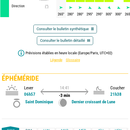
Direction
(°)
265
°
280
°
280
°
295
°
295
°
305
°
300
°
265
Consulter le bulletin synthétique
Consulter le bulletin détaillé
Prévisions établies en heure locale (Europe/Paris, UTC+02)
Légende
Glossaire
ÉPHÉMÉRIDE
Lever
14:41
Coucher
06h57
21h38
-3 min
Saint Dominique
Dernier croissant de Lune