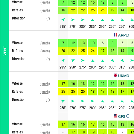
Vitesse
7
12
12
15
12
8
8
5
(km/h)
15
22
22
25
25
19
14
18
Rafales
(km/h)
Direction
(°)
215
°
270
°
280
°
285
°
295
°
295
°
290
°
300
Actu
ARPEGE
Vitesse
7
12
13
10
6
8
6
5
(km/h)
VENT
20
22
25
24
17
13
14
9
Rafales
(km/h)
Direction
(°)
235
°
250
°
275
°
290
°
295
°
305
°
315
°
280
Actual
UKMO
Vitesse
17
16
13
12
12
12
13
12
(km/h)
25
25
25
18
17
18
17
17
Rafales
(km/h)
Direction
(°)
255
°
270
°
275
°
280
°
285
°
285
°
290
°
285
Actualis
GFS
Vitesse
17
16
16
17
16
15
13
16
(km/h)
-
17
18
19
18
18
-
17
Rafales
(km/h)