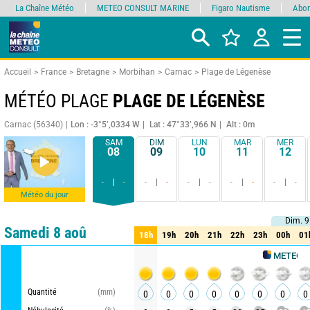
La Chaîne Météo
METEO CONSULT MARINE
Figaro Nautisme
Abon
Accueil
France
Bretagne
Morbihan
Carnac
Plage de Légenèse
MÉTÉO PLAGE
PLAGE DE LÉGENÈSE
Carnac (56340)
Lon : -3°5’,0334 W
Lat : 47°33’,966 N
Alt : 0m
SAM
DIM
LUN
MAR
MER
08
09
10
11
12
-
-
-
-
-
-
-
-
-
-
Météo du jour
Dim. 9
Dim. 9
Comparateur
détaillé
synthétique
Samedi 8 aoû
18h
19h
20h
21h
22h
23h
00h
01
18h
19h
20h
21h
22h
23h
00h
01
METEO CONSULT
Quantité
(mm)
0
0
0
0
0
0
0
0