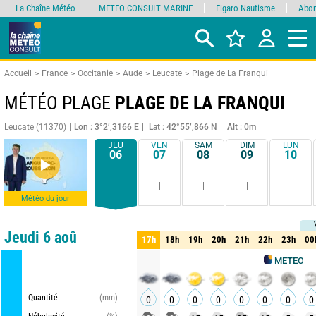
La Chaîne Météo
METEO CONSULT MARINE
Figaro Nautisme
Abon
Accueil
France
Occitanie
Aude
Leucate
Plage de La Franqui
MÉTÉO PLAGE
PLAGE DE LA FRANQUI
Leucate (11370)
Lon : 3°2’,3166 E
Lat : 42°55’,866 N
Alt : 0m
JEU
VEN
SAM
DIM
LUN
06
07
08
09
10
-
-
-
-
-
-
-
-
-
-
Météo du jour
Comparateur
détaillé
synthétique
Jeudi 6 aoû
17h
18h
19h
20h
21h
22h
23h
00
17h
18h
19h
20h
21h
22h
23h
00
METEO CONSULT
Quantité
(mm)
0
0
0
0
0
0
0
0