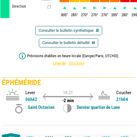
Direction
(°)
305
°
285
°
270
°
270
°
270
°
285
°
280
°
295
Consulter le bulletin synthétique
Consulter le bulletin détaillé
Prévisions établies en heure locale (Europe/Paris, UTC+02)
Légende
Glossaire
ÉPHÉMÉRIDE
Lever
14:21
Coucher
06h42
21h04
-2 min
Saint Octavien
Dernier quartier de Lune