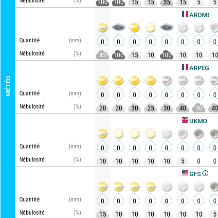
Nébulosité
(%)
100
100
15
15
35
15
5
5
A
AROME HD
Quantité
(mm)
0
0
0
0
0
0
0
0
Nébulosité
(%)
45
100
15
10
100
10
10
1
Actu
ARPEGE
MÉTÉO
Quantité
(mm)
0
0
0
0
0
0
0
0
Nébulosité
(%)
20
20
30
25
30
40
50
4
Actual
UKMO
Quantité
(mm)
0
0
0
0
0
0
0
0
Nébulosité
(%)
10
10
10
10
10
5
0
0
Actualisé
GFS
Quantité
(mm)
0
0
0
0
0
0
0
0
Nébulosité
(%)
15
10
10
10
10
10
10
5