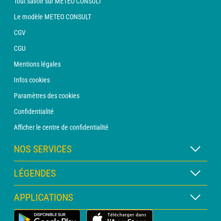
Tout savoir sur METEO CONSULT
Le modèle METEO CONSULT
CGV
CGU
Mentions légales
Infos cookies
Paramètres des cookies
Confidentialité
Afficher le centre de confidentialité
NOS SERVICES
Abonnement METEO Xpert
LÉGENDES
Abonnement METEO PRO
Légende des cartes
APPLICATIONS
Consultation avec un prévisionniste
Légende des pictogrammes
Bulletin PRO
Application Météo Terrestre