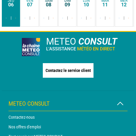
JEU
VEN
SAM
DIM
LUN
MAR
MER
06
07
08
09
10
11
12
-
-
-
-
-
-
-
-
-
-
-
-
-
-
METEO
CONSULT
L'ASSISTANCE
MÉTÉO EN DIRECT
Contactez le service client
METEO CONSULT
Contactez-nous
Nos offres d'emploi