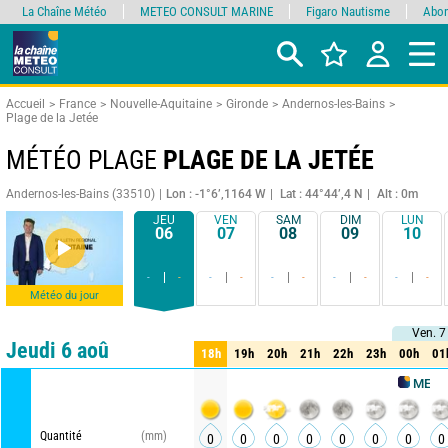
La Chaîne Météo
METEO CONSULT MARINE
Figaro Nautisme
Abon
Accueil
France
Nouvelle-Aquitaine
Gironde
Andernos-les-Bains
Plage de la Jetée
MÉTÉO PLAGE
PLAGE DE LA JETÉE
Andernos-les-Bains (33510)
Lon : -1°6’,1164 W
Lat : 44°44’,4 N
Alt : 0m
JEU
VEN
SAM
DIM
LUN
06
07
08
09
10
-
-
-
-
-
-
-
-
-
-
Météo du jour
Ven. 7
Ven. 7
Comparateur
détaillé
synthétique
Jeudi 6 aoû
18h
19h
20h
21h
22h
23h
00h
01
18h
19h
20h
21h
22h
23h
00h
01
METEO CONSU
Quantité
(mm)
0
0
0
0
0
0
0
0