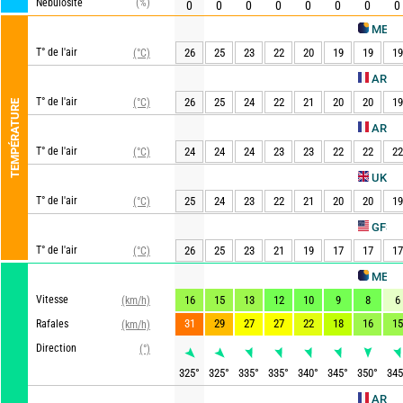
Nébulosité
(%)
0
0
0
0
0
0
0
0
METEO CONSU
T° de l'air
26
25
23
22
20
19
19
19
(°C)
AROME HD
T° de l'air
26
25
24
22
21
20
20
19
(°C)
TEMPÉRATURE
ARPEGE
T° de l'air
24
24
24
23
23
22
22
22
(°C)
Ac
UKMO
T° de l'air
25
24
23
22
21
20
20
19
(°C)
Actu
GFS
T° de l'air
26
25
23
21
19
17
17
17
(°C)
METEO CONSU
Vitesse
16
15
13
12
10
9
8
6
(km/h)
31
29
27
27
22
18
16
15
Rafales
(km/h)
Direction
(°)
325
°
325
°
335
°
335
°
340
°
345
°
350
°
345
AROME HD