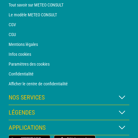
Tout savoir sur METEO CONSULT
Le modèle METEO CONSULT
CGV
CGU
Mentions légales
Infos cookies
Paramètres des cookies
Confidentialité
Afficher le centre de confidentialité
NOS SERVICES
Abonnement METEO Xpert
LÉGENDES
Abonnement METEO PRO
Légende des cartes
APPLICATIONS
Consultation avec un prévisionniste
Légende des pictogrammes