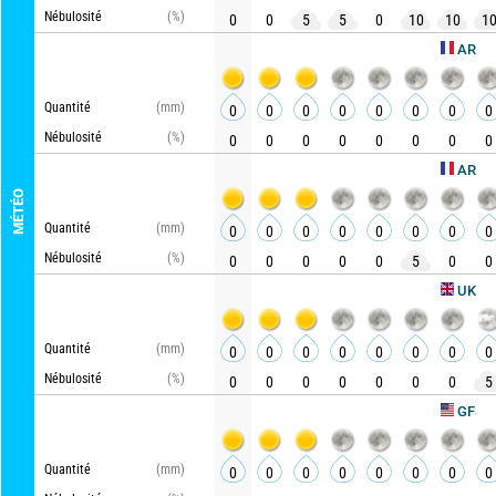
Nébulosité
(%)
0
0
5
5
0
10
10
1
AROME HD
Quantité
(mm)
0
0
0
0
0
0
0
0
Nébulosité
(%)
0
0
0
0
0
0
0
0
ARPEGE
MÉTÉO
Quantité
(mm)
0
0
0
0
0
0
0
0
Nébulosité
(%)
0
0
0
0
0
5
0
0
Ac
UKMO
Quantité
(mm)
0
0
0
0
0
0
0
0
Nébulosité
(%)
0
0
0
0
0
0
0
5
Actu
GFS
Quantité
(mm)
0
0
0
0
0
0
0
0