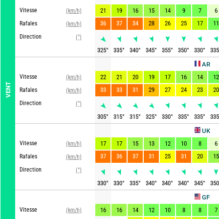
Vitesse
21
19
16
15
14
9
7
6
(km/h)
36
37
34
28
26
25
17
11
Rafales
(km/h)
Direction
(°)
325
°
335
°
340
°
345
°
355
°
350
°
330
°
335
ARPEGE
Vitesse
22
21
20
19
17
16
14
12
(km/h)
VENT
33
33
31
29
27
24
23
20
Rafales
(km/h)
Direction
(°)
305
°
315
°
315
°
325
°
330
°
335
°
335
°
335
Ac
UKMO
Vitesse
17
17
15
13
12
10
8
6
(km/h)
37
36
37
31
25
31
20
15
Rafales
(km/h)
Direction
(°)
330
°
330
°
335
°
340
°
340
°
340
°
345
°
350
Actu
GFS
Vitesse
16
16
14
12
10
8
8
7
(km/h)