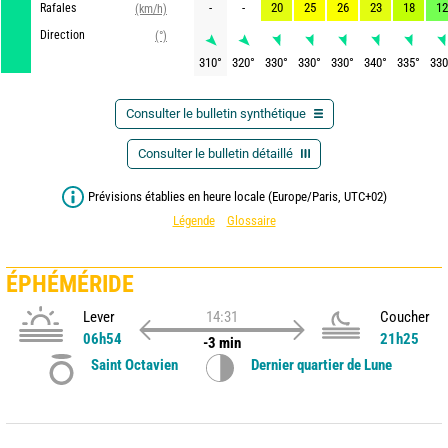
-
-
20
25
26
23
18
12
Rafales
(km/h)
Direction
(°)
310
°
320
°
330
°
330
°
330
°
340
°
335
°
330
Consulter le bulletin synthétique
Consulter le bulletin détaillé
Prévisions établies en heure locale (Europe/Paris, UTC+02)
Légende
Glossaire
ÉPHÉMÉRIDE
Lever
14:31
Coucher
06h54
21h25
-3 min
Saint Octavien
Dernier quartier de Lune