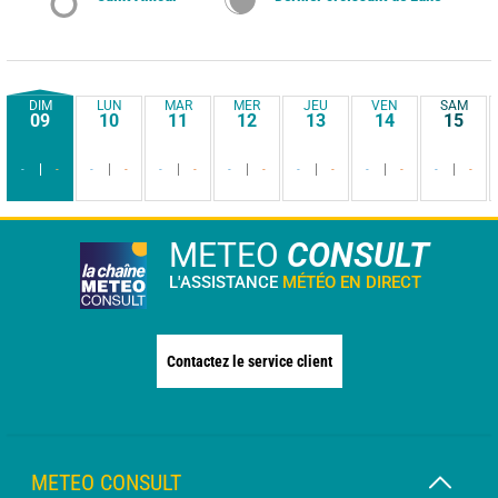
DIM
LUN
MAR
MER
JEU
VEN
SAM
09
10
11
12
13
14
15
-
-
-
-
-
-
-
-
-
-
-
-
-
-
METEO
CONSULT
L'ASSISTANCE
MÉTÉO EN DIRECT
Contactez le service client
METEO CONSULT