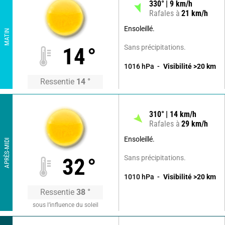
330
°
9
km/h
Rafales à
21
km/h
Ensoleillé.
MATIN
Sans précipitations.
14
°
1016
hPa
Visibilité
>20
km
Ressentie
14
°
310
°
14
km/h
Rafales à
29
km/h
Ensoleillé.
APRÈS-MIDI
Sans précipitations.
32
°
1010
hPa
Visibilité
>20
km
Ressentie
38
°
sous l’influence du soleil