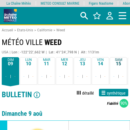
La Chaîne Météo
METEO CONSULT MARINE
Figaro Nautisme
Abon
Accueil
Etats-Unis
Californie
Weed
MÉTÉO VILLE
WEED
USA
Lon : -122°22’,662 W
Lat : 41°24’,798 N
Alt : 1131m
DIM
LUN
MAR
MER
JEU
VEN
SAM
09
10
11
12
13
14
15
-
-
-
-
-
-
-
-
-
-
-
-
-
-
BULLETIN
détaillé
synthétique
90%
Fiabilité
Dimanche 9 aoû