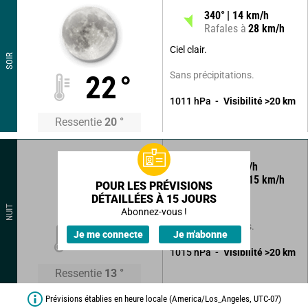
340
°
14
km/h
Rafales à
28
km/h
Ciel clair.
SOIR
Sans précipitations.
22
°
1011
hPa
Visibilité
>20
km
Ressentie
20
°
85
°
4
km/h
Rafales à
15
km/h
POUR LES PRÉVISIONS
DÉTAILLÉES À 15 JOURS
Ciel clair.
NUIT
Abonnez-vous !
Sans précipitations.
14
°
Je me connecte
Je m'abonne
1015
hPa
Visibilité
>20
km
Ressentie
13
°
Prévisions établies en heure locale (America/Los_Angeles, UTC-07)