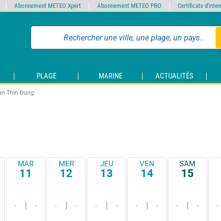
Abonnement METEO Xpert
Abonnement METEO PRO
Certificats d'int
PLAGE
MARINE
ACTUALITÉS
an Thin Dung
MAR
MER
JEU
VEN
SAM
11
12
13
14
15
-
-
-
-
-
-
-
-
-
-
-