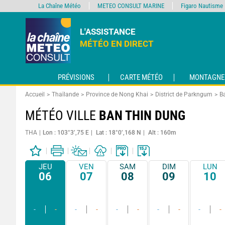
La Chaîne Météo
METEO CONSULT MARINE
Figaro Nautisme
L'ASSISTANCE
MÉTÉO EN DIRECT
PRÉVISIONS
CARTE MÉTÉO
MONTAGNE
Accueil
Thaïlande
Province de Nong Khai
District de Parkngum
B
MÉTÉO VILLE
BAN THIN DUNG
THA
Lon : 103°3’,75 E
Lat : 18°0’,168 N
Alt : 160m
JEU
VEN
SAM
DIM
LUN
06
07
08
09
10
-
-
-
-
-
-
-
-
-
-