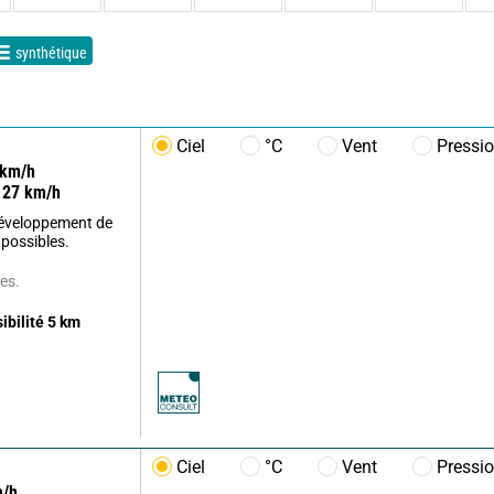
synthétique
Ciel
°C
Vent
Pressi
km/h
27
km/h
développement de
 possibles.
es.
sibilité
5
km
Ciel
°C
Vent
Pressi
/h