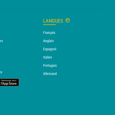
LANGUES
Français
es
Anglais
Espagnol
Italien
Portugais
re
Allemand