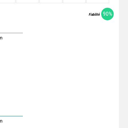
90%
Fiabilité
on
on