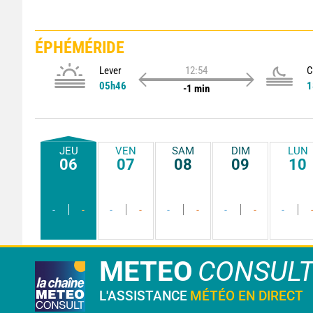
ÉPHÉMÉRIDE
Lever
12:54
C
05h46
1
-1 min
JEU
VEN
SAM
DIM
LUN
06
07
08
09
10
-
-
-
-
-
-
-
-
-
METEO
CONSUL
L'ASSISTANCE
MÉTÉO EN DIRECT