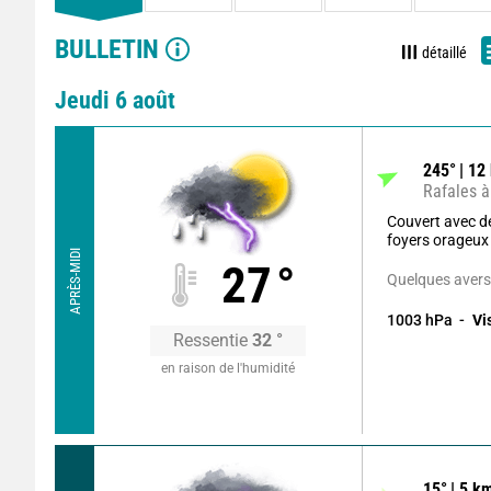
BULLETIN
détaillé
Jeudi 6 août
245
°
12
Rafales à
Couvert avec 
foyers orageux
APRÈS-MIDI
27
°
Quelques avers
1003
hPa
Vi
Ressentie
32
°
en raison de l'humidité
15
°
5
km