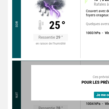
Rafales à
Couvert avec 
foyers orageux
25
°
SOIR
Quelques averse
1003
hPa
Vi
Ressentie
29
°
en raison de l'humidité
340
°
3
k
Rafales à
Ces prévis
Ciel couvert et
POUR LES PRÉV
Visibilité réduit
24
°
NUIT
Quelques avers
Je me c
1004
hPa
Vi
Ressentie
28
°