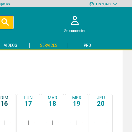
empéries
FRANÇAIS
Se connecter
VIDÉOS
SERVICES
PRO
DIM
LUN
MAR
MER
JEU
16
17
18
19
20
-
-
-
-
-
-
-
-
-