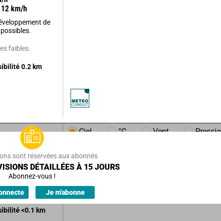
12
km/h
développement de
 possibles.
s faibles.
sibilité
0.2
km
Ciel
°C
Vent
Pressi
m/h
17
km/h
ions sont réservées aux abonnés
 brumeux.
ISIONS DÉTAILLÉES À 15 JOURS
e.
Abonnez-vous !
es.
onnecte
Je m'abonne
sibilité
<0.1
km