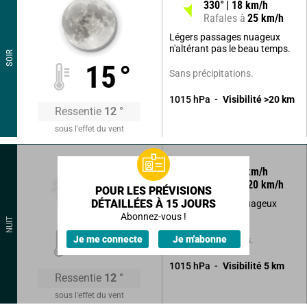
330
°
18
km/h
Rafales à
25
km/h
Légers passages nuageux
n'altérant pas le beau temps.
SOIR
15
°
Sans précipitations.
1015
hPa
Visibilité
>20
km
Ressentie
12
°
sous l'effet du vent
340
°
14
km/h
Rafales à
20
km/h
POUR LES PRÉVISIONS
DÉTAILLÉES À 15 JOURS
Beau temps peu nuageux
devenant variable.
Abonnez-vous !
NUIT
14
°
Je me connecte
Je m'abonne
Sans précipitations.
1015
hPa
Visibilité
5
km
Ressentie
12
°
sous l'effet du vent