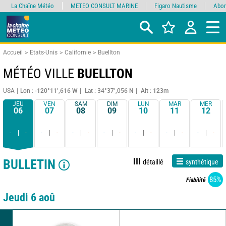
La Chaîne Météo
METEO CONSULT MARINE
Figaro Nautisme
Abon
Accueil
Etats-Unis
Californie
Buellton
MÉTÉO VILLE
BUELLTON
USA
Lon : -120°11’,616 W
Lat : 34°37’,056 N
Alt : 123m
JEU
VEN
SAM
DIM
LUN
MAR
MER
06
07
08
09
10
11
12
-
-
-
-
-
-
-
-
-
-
-
-
-
-
BULLETIN
détaillé
synthétique
85%
Fiabilité
Jeudi 6 aoû