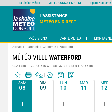
La Chaîne Météo
METEO CONSULT MARINE
Figaro Nautisme
L'ASSISTANCE
MÉTÉO EN DIRECT
PRÉVISIONS
CARTE MÉTÉO
MONTAGNE
Accueil
Etats-Unis
Californie
Waterford
MÉTÉO VILLE
WATERFORD
USA
Lon : -120°45’,516 W
Lat : 37°38’,388 N
Alt : 51m
SAM
DIM
LUN
MAR
MER
08
09
10
11
12
-
-
-
-
-
-
-
-
-
-