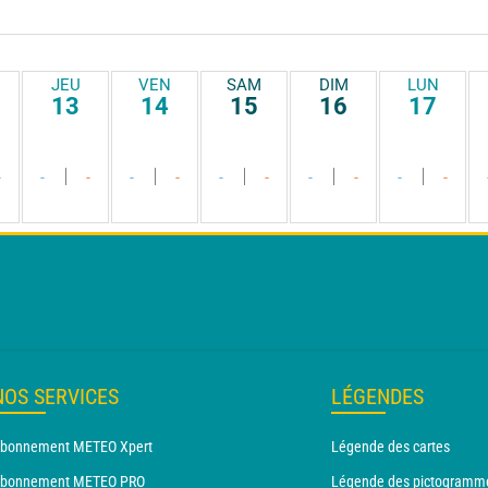
JEU
VEN
SAM
DIM
LUN
13
14
15
16
17
-
-
-
-
-
-
-
-
-
-
-
NOS SERVICES
LÉGENDES
bonnement METEO Xpert
Légende des cartes
bonnement METEO PRO
Légende des pictogramm