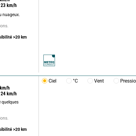
23
km/h
u nuageux.
ions.
sibilité
>20
km
Ciel
°C
Vent
Pressi
km/h
24
km/h
ré quelques
ions.
sibilité
>20
km