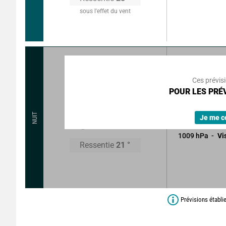
sous l'effet du vent
320
°
9
k
Rafales à
Ces prévis
Beau temps pe
POUR LES PRÉV
devenant varia
22
°
NUIT
Sans précipitat
Je me c
1009
hPa
Vi
Ressentie
21
°
Prévisions établi