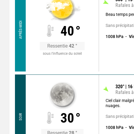
Rafales à
Beau temps pe
APRÈS-MIDI
Sans précipitat
40
°
1008
hPa
Vi
Ressentie
42
°
sous l’influence du soleil
320
°
16
Rafales à
Ciel clair malg
nuages.
30
°
SOIR
Sans précipitat
1008
hPa
Vi
Ressentie
28
°