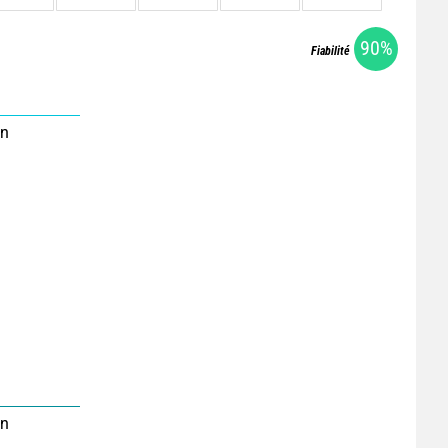
90%
Fiabilité
on
on