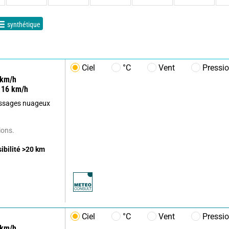
synthétique
Ciel
°C
Vent
Pressi
km/h
16
km/h
passages nuageux
.
ions.
sibilité
>20
km
Ciel
°C
Vent
Pressi
km/h