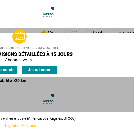
Ciel
°C
Vent
Pressi
m/h
11
km/h
ions sont réservées aux abonnés
u nuageux
ISIONS DÉTAILLÉES À 15 JOURS
ble.
Abonnez-vous !
ions.
onnecte
Je m'abonne
sibilité
>20
km
es en heure locale (America/Los_Angeles, UTC-07)
Légende
Glossaire