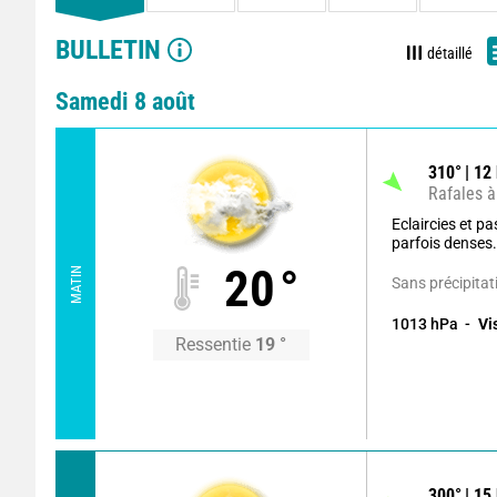
BULLETIN
détaillé
Samedi 8 août
310
°
12
Rafales à
Eclaircies et 
parfois denses
20
°
MATIN
Sans précipitat
1013
hPa
Vi
Ressentie
19
°
300
°
15