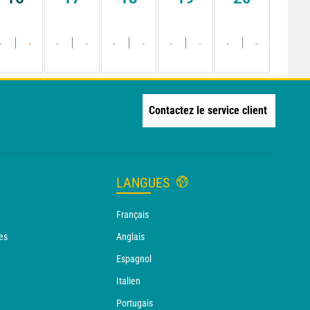
-
-
-
-
-
-
-
-
-
-
Contactez le service client
LANGUES
Français
es
Anglais
Espagnol
Italien
Portugais