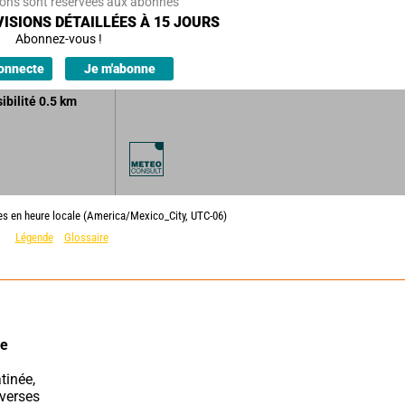
ions sont réservées aux abonnés
développement de
ISIONS DÉTAILLÉES À 15 JOURS
 possibles.
Abonnez-vous !
s faibles.
onnecte
Je m'abonne
sibilité
0.5
km
ies en heure locale (America/Mexico_City, UTC-06)
Légende
Glossaire
e 
verses 