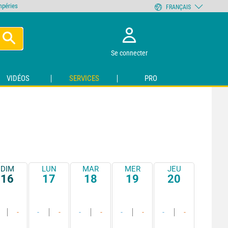
empéries
FRANÇAIS
Se connecter
VIDÉOS
SERVICES
PRO
DIM
LUN
MAR
MER
JEU
16
17
18
19
20
-
-
-
-
-
-
-
-
-