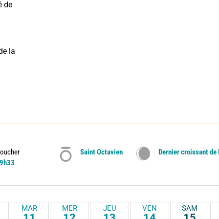
 de 
e la 
oucher
Saint Octavien
Dernier croissant de
9h33
MAR
MER
JEU
VEN
SAM
11
12
13
14
15