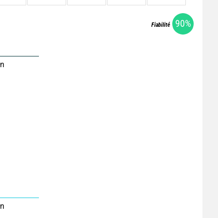
90%
Fiabilité
on
on