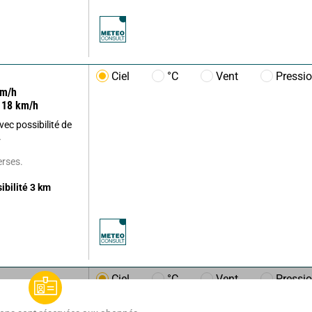
Ciel
°C
Vent
Pressi
m/h
18
km/h
ec possibilité de
.
erses.
sibilité
3
km
Ciel
°C
Vent
Pressi
m/h
10
km/h