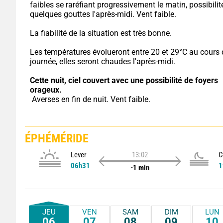
faibles se raréfiant progressivement le matin, possibilité
quelques gouttes l'après-midi. Vent faible.
La fiabilité de la situation est très bonne.
Les températures évolueront entre 20 et 29°C au cours d
journée, elles seront chaudes l'après-midi.
Cette nuit,
ciel couvert avec une possibilité de foyers 
orageux.
 Averses en fin de nuit. Vent faible.
ÉPHÉMÉRIDE
Lever
13:02
C
06h31
1
-1 min
JEU
VEN
SAM
DIM
LUN
06
07
08
09
10