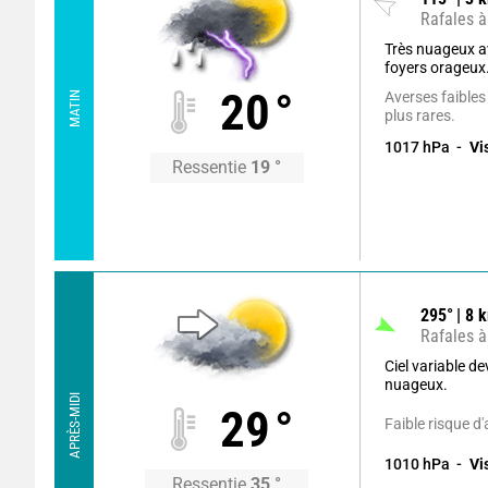
Rafales à
Très nuageux av
foyers orageux
20
°
Averses faibles
MATIN
plus rares.
1017
hPa
Vi
Ressentie
19
°
295
°
8
k
Rafales à
Ciel variable d
nuageux.
APRÈS-MIDI
29
°
Faible risque d
1010
hPa
Vi
Ressentie
35
°