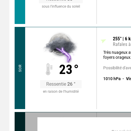
sous l’influence du soleil
255
°
6
k
Rafales à
Très nuageux av
foyers orageux
23
°
SOIR
Possibilité d'av
1010
hPa
Vi
Ressentie
26
°
en raison de l'humidité
155
°
3
k
Rafales à