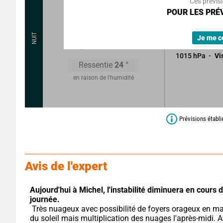
Ces prévis
Couvert avec 
POUR LES PRÉV
foyers orageux
21
°
NUIT
Quelques averse
Je me c
1015
hPa
Vi
Ressentie
24
°
en raison de l'humidité
Prévisions établ
Avis de l'expert
Aujourd'hui à Michel,
l'instabilité diminuera en cours d
journée.
 Très nuageux avec possibilité de foyers orageux en matinée, 
du soleil mais multiplication des nuages l'après-midi. A