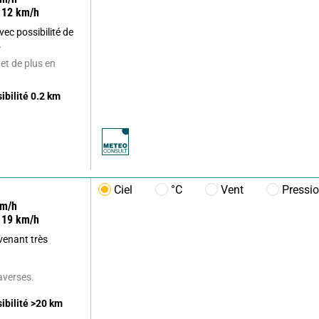
12
km/h
ec possibilité de
.
 et de plus en
sibilité
0.2
km
Ciel
°C
Vent
Pressi
m/h
19
km/h
evenant très
'averses.
sibilité
>20
km