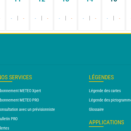
-
-
-
-
-
-
-
-
-
-
-
NOS SERVICES
LÉGENDES
bonnement METEO Xpert
Légende des cartes
bonnement METEO PRO
Légende des pictogramm
onsultation avec un prévisionniste
Glossaire
ulletin PRO
APPLICATIONS
lertes