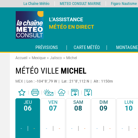
La Chaîne Météo
METEO CONSULT MARINE
Figaro Nautisme
L'ASSISTANCE
MÉTÉO EN DIRECT
PRÉVISIONS
CARTE MÉTÉO
MONTAGNE
Accueil
Mexique
Jalisco
Michel
MÉTÉO VILLE
MICHEL
MEX
Lon : -104°8’,79 W
Lat : 21°8’,112 N
Alt : 1150m
JEU
VEN
SAM
DIM
LUN
06
07
08
09
10
-
-
-
-
-
-
-
-
-
-