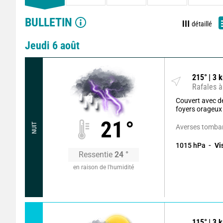
BULLETIN
détaillé
Jeudi 6 août
215
°
3
k
Rafales à
Couvert avec 
foyers orageux
21
°
NUIT
Averses tombant
1015
hPa
Vi
Ressentie
24
°
en raison de l'humidité
115
°
3
k