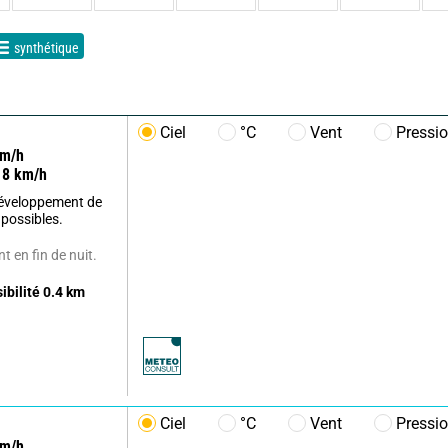
synthétique
Ciel
°C
Vent
Pressi
m/h
8
km/h
développement de
 possibles.
 en fin de nuit.
sibilité
0.4
km
Ciel
°C
Vent
Pressi
m/h