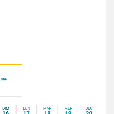
 Lune
DIM
LUN
MAR
MER
JEU
16
17
18
19
20