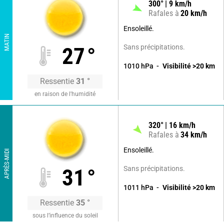
300
°
9
km/h
Rafales à
20
km/h
Ensoleillé.
MATIN
Sans précipitations.
27
°
1010
hPa
Visibilité
>20
km
Ressentie
31
°
en raison de l'humidité
320
°
16
km/h
Rafales à
34
km/h
Ensoleillé.
APRÈS-MIDI
Sans précipitations.
31
°
1011
hPa
Visibilité
>20
km
Ressentie
35
°
sous l’influence du soleil