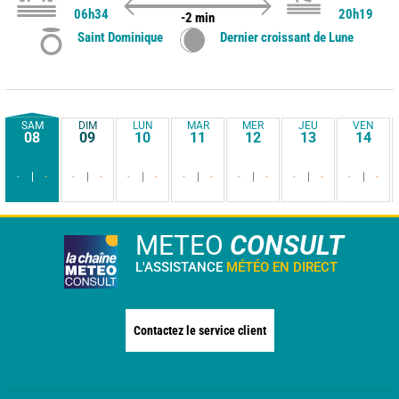
06h34
20h19
-2 min
Saint Dominique
Dernier croissant de Lune
SAM
DIM
LUN
MAR
MER
JEU
VEN
08
09
10
11
12
13
14
-
-
-
-
-
-
-
-
-
-
-
-
-
-
METEO
CONSULT
L'ASSISTANCE
MÉTÉO EN DIRECT
Contactez le service client