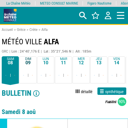
La Chaîne Météo
METEO CONSULT MARINE
Figaro Nautisme
Abon
Accueil
Grèce
Crète
Alfa
MÉTÉO VILLE
ALFA
GRC
Lon : 24°40’,176 E
Lat : 35°21’,546 N
Alt : 185m
SAM
DIM
LUN
MAR
MER
JEU
VEN
08
09
10
11
12
13
14
-
-
-
-
-
-
-
-
-
-
-
-
-
-
BULLETIN
détaillé
synthétique
90%
Fiabilité
Samedi 8 aoû