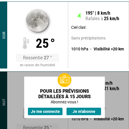
195
°
8
km/h
Rafales à
25
km/h
Ciel clair.
SOIR
Sans précipitations.
25
°
1010
hPa
Visibilité
>20
km
Ressentie
27
°
en raison de l'humidité
170
°
10
km/h
Rafales à
21
km/h
POUR LES PRÉVISIONS
DÉTAILLÉES À 15 JOURS
Ciel clair.
NUIT
Abonnez-vous !
Sans précipitations.
23
°
Je me connecte
Je m'abonne
1010
hPa
Visibilité
>20
km
Ressentie
25
°