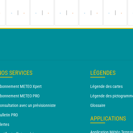
-
-
-
-
-
-
-
-
-
-
-
NOS SERVICES
LÉGENDES
bonnement METEO Xpert
Légende des cartes
bonnement METEO PRO
Légende des pictogramm
onsultation avec un prévisionniste
Glossaire
ulletin PRO
APPLICATIONS
lertes
Application Météo Terrest