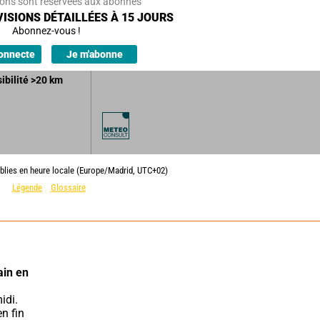
ions sont réservées aux abonnés
es nuageux
ISIONS DÉTAILLÉES À 15 JOURS
le beau temps.
Abonnez-vous !
ions.
onnecte
Je m'abonne
sibilité
>20
km
ablies en heure locale (Europe/Madrid, UTC+02)
Légende
Glossaire
in en 
n fin 