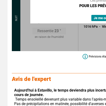
Ces prévis
Légers passag
POUR LES PRÉV
n'altérant pas 
20
°
NUIT
Sans précipitat
Je me c
1016
hPa
Vi
Ressentie
23
°
en raison de l'humidité
Prévisions ét
Avis de l'expert
Aujourd'hui à Estavillo,
le temps deviendra plus incerta
cours de journée.
 Temps ensoleillé devenant plus variable dans l'après-midi. 
Pas de précipitations en matinée, possibilité d'averses e