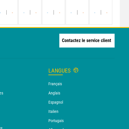
-
-
-
-
-
-
-
-
-
-
Contactez le service client
LANGUES
Français
es
Anglais
Espagnol
Italien
Portugais
re