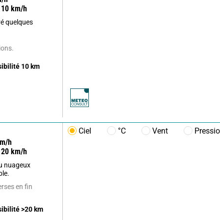
10
km/h
ré quelques
ions.
sibilité
10
km
Ciel
°C
Vent
Pressi
m/h
20
km/h
u nuageux
ble.
erses en fin
sibilité
>20
km