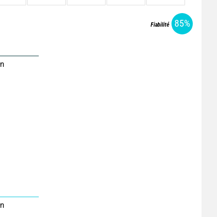
85%
Fiabilité
on
on