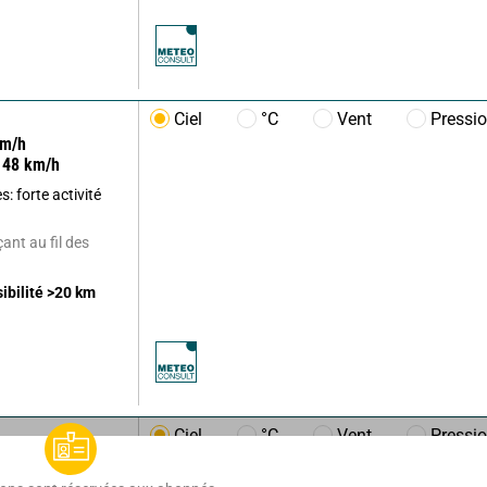
Ciel
°C
Vent
Pressi
m/h
48
km/h
: forte activité
ant au fil des
sibilité
>20
km
Ciel
°C
Vent
Pressi
m/h
20
km/h