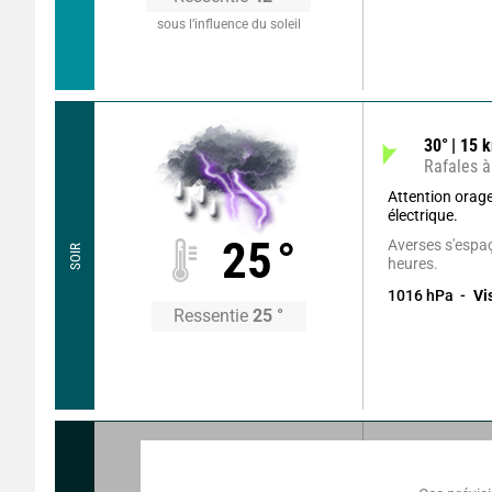
sous l’influence du soleil
30
°
15
k
Rafales à
Attention orages
électrique.
25
°
Averses s'espaç
SOIR
heures.
1016
hPa
Vi
Ressentie
25
°
100
°
6
k
Rafales à