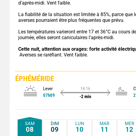
d'après-midi. Vent faible.
La fiabilité de la situation est limitée à 85%, parce que l
averses pourraient être plus fréquentes que prévu.
Les températures varieront entre 17 et 36°C au cours de 
journée, elles seront caniculaires l'après-midi.
Cette nuit,
attention aux orages: forte activité électriq
 Averses se raréfiant. Vent faible.
ÉPHÉMÉRIDE
Lever
14:16
C
07h09
2
-2 min
SAM
DIM
LUN
MAR
MER
08
09
10
11
12