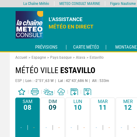
La Chaîne Météo
METEO CONSULT MARINE
Figaro Nautisme
L'ASSISTANCE
MÉTÉO EN DIRECT
PRÉVISIONS
CARTE MÉTÉO
MONTAGNE
Accueil
Espagne
Pays basque
Alava
Estavillo
MÉTÉO VILLE
ESTAVILLO
ESP
Lon : -2°51’,63 W
Lat : 42°43’,686 N
Alt : 533m
SAM
DIM
LUN
MAR
MER
08
09
10
11
12
-
-
-
-
-
-
-
-
-
-