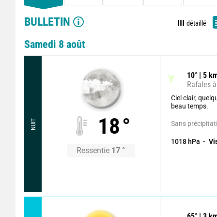
BULLETIN
détaillé
Samedi 8 août
10
°
5
km
Rafales à
Ciel clair, que
beau temps.
18
°
NUIT
Sans précipitat
1018
hPa
Vi
Ressentie
17
°
65
°
3
km