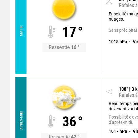
Rafales à
Ensoleillé malg
nuages.
17
°
MATIN
Sans précipitat
1018
hPa
Vi
Ressentie
16
°
100
°
3
k
Rafales à
Beau temps pe
devenant varia
APRÈS-MIDI
36
°
Possibilité d'av
d'après-midi.
1017
hPa
Vi
Ressentie
42
°