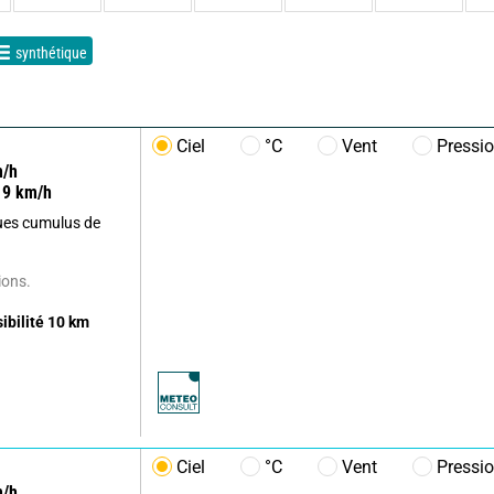
synthétique
Ciel
°C
Vent
Pressi
/h
9
km/h
lques cumulus de
ions.
sibilité
10
km
Ciel
°C
Vent
Pressi
/h