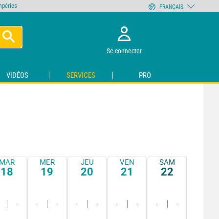
empéries
FRANÇAIS
Se connecter
VIDÉOS
SERVICES
PRO
MAR
MER
JEU
VEN
SAM
18
19
20
21
22
-
-
-
-
-
-
-
-
-