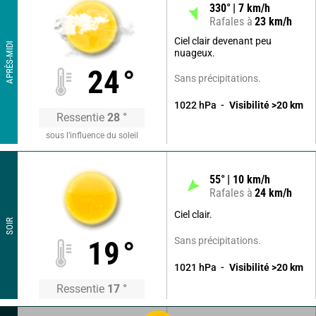
330
°
7
km/h
Rafales à
23
km/h
Ciel clair devenant peu
APRÈS-MIDI
nuageux.
24
°
Sans précipitations.
1022
hPa
Visibilité
>20
km
Ressentie
28
°
sous l’influence du soleil
55
°
10
km/h
Rafales à
24
km/h
Ciel clair.
SOIR
Sans précipitations.
19
°
1021
hPa
Visibilité
>20
km
Ressentie
17
°