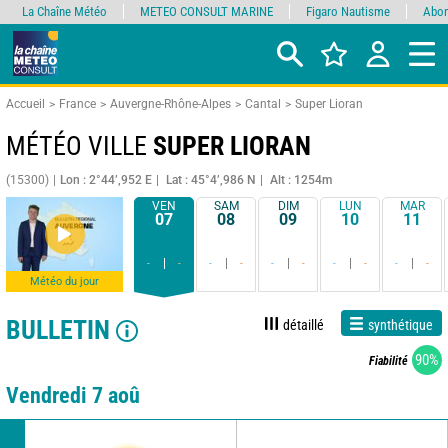
La Chaîne Météo
METEO CONSULT MARINE
Figaro Nautisme
Abon
Accueil
France
Auvergne-Rhône-Alpes
Cantal
Super Lioran
MÉTÉO VILLE
SUPER LIORAN
(15300)
Lon : 2°44’,952 E
Lat : 45°4’,986 N
Alt : 1254m
VEN
SAM
DIM
LUN
MAR
07
08
09
10
11
-
-
-
-
-
-
-
-
-
-
Météo du jour
BULLETIN
détaillé
synthétique
90%
Fiabilité
Vendredi 7 aoû