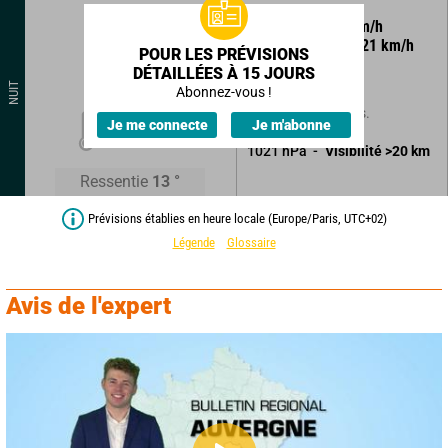
65
°
10
km/h
Rafales à
21
km/h
POUR LES PRÉVISIONS
DÉTAILLÉES À 15 JOURS
Ciel clair.
NUIT
Abonnez-vous !
Sans précipitations.
14
°
Je me connecte
Je m'abonne
1021
hPa
Visibilité
>20
km
Ressentie
13
°
Prévisions établies en heure locale (Europe/Paris, UTC+02)
Légende
Glossaire
Avis de l'expert