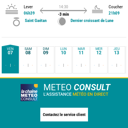
Lever
14:30
Coucher
06h39
21h09
-3 min
Saint Gaétan
Dernier croissant de Lune
VEN
SAM
DIM
LUN
MAR
MER
JEU
07
08
09
10
11
12
13
-
-
-
-
-
-
-
-
-
-
-
-
-
-
METEO
CONSULT
L'ASSISTANCE
MÉTÉO EN DIRECT
Contactez le service client