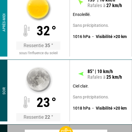
Rafales à
27
km/h
Ensoleillé.
APRÈS-MIDI
Sans précipitations.
32
°
1016
hPa
Visibilité
>20
km
Ressentie
35
°
sous l’influence du soleil
85
°
10
km/h
Rafales à
25
km/h
Ciel clair.
SOIR
Sans précipitations.
23
°
1018
hPa
Visibilité
>20
km
Ressentie
22
°