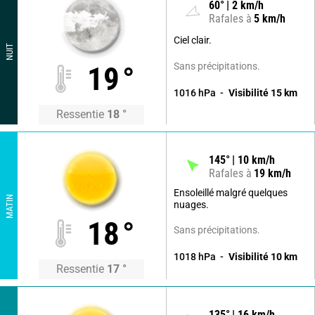
60
°
2
km/h
Rafales à
5
km/h
Ciel clair.
NUIT
Sans précipitations.
19
°
1016
hPa
Visibilité
15
km
Ressentie
18
°
145
°
10
km/h
Rafales à
19
km/h
Ensoleillé malgré quelques
MATIN
nuages.
18
°
Sans précipitations.
1018
hPa
Visibilité
10
km
Ressentie
17
°
135
°
16
km/h