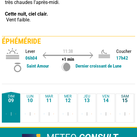
très chaudes l'après-midi.
Cette nuit,
ciel clair.
 Vent faible.
ÉPHÉMÉRIDE
Lever
11:38
Coucher
06h04
17h42
+1 min
Saint Amour
Dernier croissant de Lune
DIM
LUN
MAR
MER
JEU
VEN
SAM
09
10
11
12
13
14
15
-
-
-
-
-
-
-
-
-
-
-
-
-
-