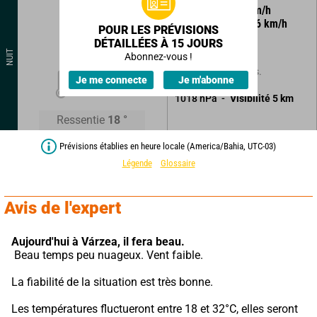
105
°
2
km/h
Rafales à
6
km/h
POUR LES PRÉVISIONS
DÉTAILLÉES À 15 JOURS
Ciel clair.
NUIT
Abonnez-vous !
Sans précipitations.
19
°
Je me connecte
Je m'abonne
1018
hPa
Visibilité
5
km
Ressentie
18
°
Prévisions établies en heure locale (America/Bahia, UTC-03)
Légende
Glossaire
Avis de l'expert
Aujourd'hui à Várzea,
il fera beau.
 Beau temps peu nuageux. Vent faible.
La fiabilité de la situation est très bonne.
Les températures fluctueront entre 18 et 32°C, elles seront 