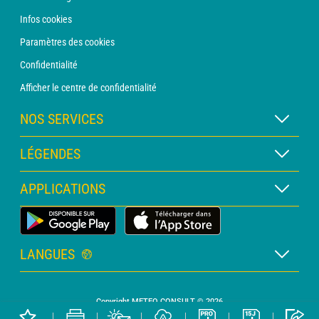
Infos cookies
Paramètres des cookies
Confidentialité
Afficher le centre de confidentialité
NOS SERVICES
Abonnement METEO Xpert
LÉGENDES
Abonnement METEO PRO
Légende des cartes
APPLICATIONS
Consultation avec un prévisionniste
Légende des pictogrammes
Bulletin PRO
Application Météo Terrestre
Glossaire
Alertes
LANGUES
Certificats d'intempéries
Français
Relevés sur mesure
Copyright METEO CONSULT © 2026
Anglais
Devis personnalisé