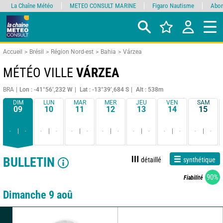
La Chaîne Météo
METEO CONSULT MARINE
Figaro Nautisme
Abon
Accueil
Brésil
Région Nord-est
Bahia
Várzea
MÉTÉO VILLE
VÁRZEA
BRA
Lon : -41°56’,232 W
Lat : -13°39’,684 S
Alt : 538m
DIM
LUN
MAR
MER
JEU
VEN
SAM
09
10
11
12
13
14
15
-
-
-
-
-
-
-
-
-
-
-
-
-
-
BULLETIN
détaillé
synthétique
90%
Fiabilité
Dimanche 9 aoû