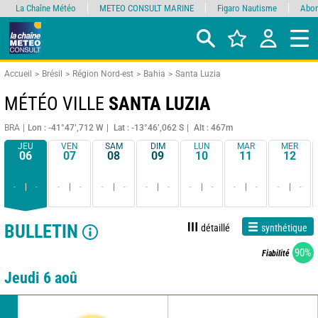
La Chaîne Météo
METEO CONSULT MARINE
Figaro Nautisme
Abon
Accueil
Brésil
Région Nord-est
Bahia
Santa Luzia
MÉTÉO VILLE
SANTA LUZIA
BRA
Lon : -41°47’,712 W
Lat : -13°46’,062 S
Alt : 467m
JEU
VEN
SAM
DIM
LUN
MAR
MER
06
07
08
09
10
11
12
-
-
-
-
-
-
-
-
-
-
-
-
-
-
BULLETIN
détaillé
synthétique
90%
Fiabilité
Jeudi 6 aoû