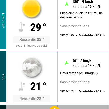
180
°
9
km/h
Rafales à
15
km/h
Ensoleillé, quelques cumulus
APRÈS-MIDI
de beau temps.
29
°
Sans précipitations.
1012
hPa
Visibilité
>20
km
Ressentie
33
°
sous l’influence du soleil
50
°
8
km/h
Rafales à
14
km/h
Beau temps peu nuageux.
SOIR
Sans précipitations.
21
°
1016
hPa
Visibilité
>20
km
Ressentie
23
°