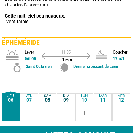
chaudes l'après-midi.
Cette nuit,
ciel peu nuageux.
 Vent faible.
ÉPHÉMÉRIDE
Lever
11:35
Coucher
06h05
17h41
+1 min
Saint Octavien
Dernier croissant de Lune
JEU
VEN
SAM
DIM
LUN
MAR
MER
06
07
08
09
10
11
12
-
-
-
-
-
-
-
-
-
-
-
-
-
-