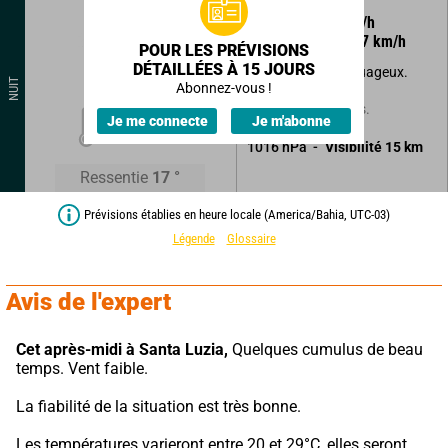
35
°
5
km/h
Rafales à
7
km/h
POUR LES PRÉVISIONS
DÉTAILLÉES À 15 JOURS
Beau temps peu nuageux.
NUIT
Abonnez-vous !
Sans précipitations.
18
°
Je me connecte
Je m'abonne
1016
hPa
Visibilité
15
km
Ressentie
17
°
Prévisions établies en heure locale (America/Bahia, UTC-03)
Légende
Glossaire
Avis de l'expert
Cet après-midi à Santa Luzia,
 Quelques cumulus de beau 
temps. Vent faible.
La fiabilité de la situation est très bonne.
Les températures varieront entre 20 et 29°C, elles seront 