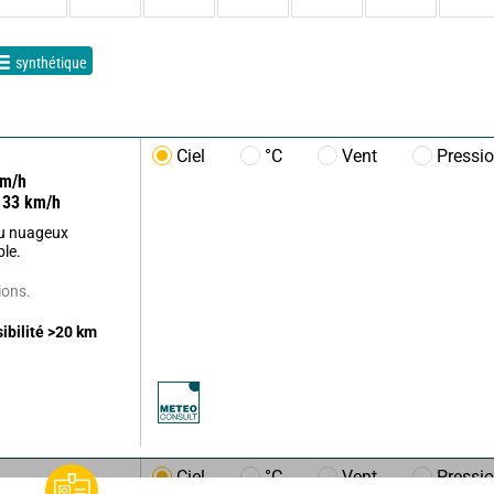
synthétique
Ciel
°C
Vent
Pressi
m/h
33
km/h
u nuageux
ble.
ions.
sibilité
>20
km
Ciel
°C
Vent
Pressi