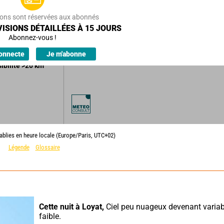
m/h
29
km/h
ions sont réservées aux abonnés
ISIONS DÉTAILLÉES À 15 JOURS
 progressivement.
Abonnez-vous !
ions.
onnecte
Je m'abonne
sibilité
>20
km
ablies en heure locale (Europe/Paris, UTC+02)
Légende
Glossaire
Cette nuit à Loyat,
 Ciel peu nuageux devenant variabl
faible.