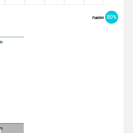
80%
Fiabilité
on
on