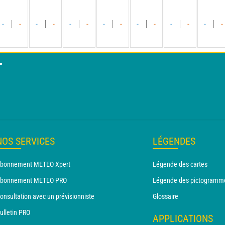
-
-
-
-
-
-
-
-
-
-
-
-
-
-
T
NOS SERVICES
LÉGENDES
bonnement METEO Xpert
Légende des cartes
bonnement METEO PRO
Légende des pictogramm
onsultation avec un prévisionniste
Glossaire
ulletin PRO
APPLICATIONS