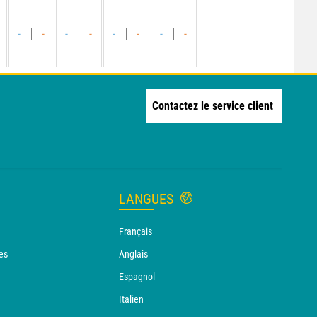
-
-
-
-
-
-
-
-
Contactez le service client
LANGUES
Français
es
Anglais
Espagnol
Italien