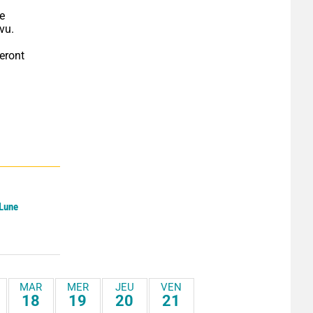
e 
vu.
eront 
.
 Lune
MAR
MER
JEU
VEN
18
19
20
21