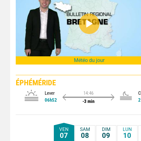
Météo du jour
ÉPHÉMÉRIDE
Lever
14:46
C
06h52
2
-3 min
VEN
SAM
DIM
LUN
07
08
09
10