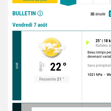
BULLETIN
détaillé
Vendredi 7 août
25
°
18
k
Rafales à
Beau temps pe
devenant varia
22
°
SOIR
Sans précipitat
1021
hPa
Vi
Ressentie
21
°