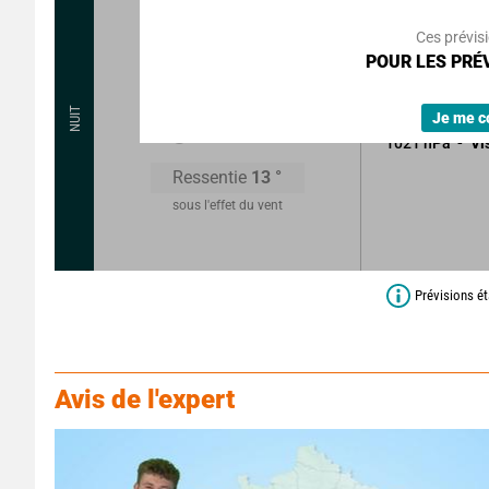
40
°
16
k
Rafales à
Ces prévis
POUR LES PRÉV
Ciel se voilant
Sans précipitat
15
°
NUIT
Je me c
1021
hPa
Vi
Ressentie
13
°
sous l'effet du vent
Prévisions ét
Avis de l'expert