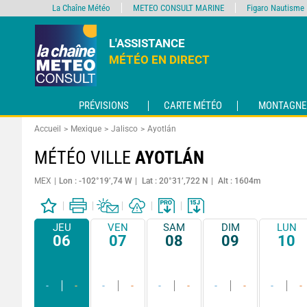
La Chaîne Météo
METEO CONSULT MARINE
Figaro Nautisme
L'ASSISTANCE
MÉTÉO EN DIRECT
PRÉVISIONS
CARTE MÉTÉO
MONTAGNE
Accueil
Mexique
Jalisco
Ayotlán
MÉTÉO VILLE
AYOTLÁN
MEX
Lon : -102°19’,74 W
Lat : 20°31’,722 N
Alt : 1604m
JEU
VEN
SAM
DIM
LUN
06
07
08
09
10
-
-
-
-
-
-
-
-
-
-