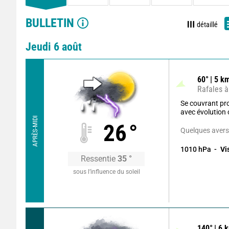
BULLETIN
détaillé
Jeudi 6 août
60
°
5
km
Rafales à
Se couvrant pr
avec évolution
APRÈS-MIDI
26
°
Quelques averse
1010
hPa
Vi
Ressentie
35
°
sous l’influence du soleil
140
°
6
k