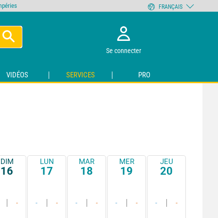
empéries
FRANÇAIS
Se connecter
VIDÉOS
SERVICES
PRO
DIM
LUN
MAR
MER
JEU
16
17
18
19
20
-
-
-
-
-
-
-
-
-