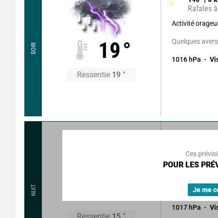
Rafales à
Activité orage
Quelques avers
19
°
SOIR
1016
hPa
Vi
Ressentie
19
°
70
°
4
km
Rafales à
Ces prévis
Brouillard se d
POUR LES PRÉV
lentement, puis 
16
°
NUIT
Faible risque d
Je me c
1017
hPa
Vi
Ressentie
15
°