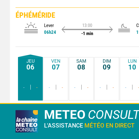
ÉPHÉMÉRIDE
Lever
13:00
C
06h24
1
-1 min
JEU
VEN
SAM
DIM
LUN
06
07
08
09
10
-
-
-
-
-
-
-
-
-
METEO
CONSUL
L'ASSISTANCE
MÉTÉO EN DIRECT