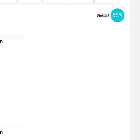
85%
Fiabilité
on
on