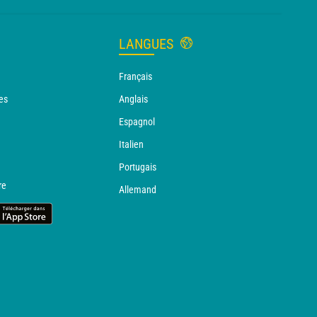
LANGUES
Français
es
Anglais
Espagnol
Italien
Portugais
re
Allemand