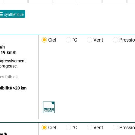
synthétique
Ciel
°C
Vent
Pressi
/h
19
km/h
ogressivement
 orageuse.
s faibles.
sibilité
>20
km
Ciel
°C
Vent
Pressi
m/h