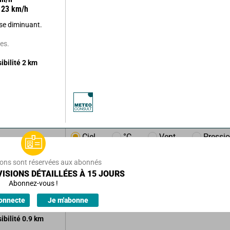
23
km/h
use diminuant.
es.
sibilité
2
km
Ciel
°C
Vent
Pressi
/h
7
km/h
ions sont réservées aux abonnés
issipant
ISIONS DÉTAILLÉES À 15 JOURS
éclaircies.
Abonnez-vous !
'averses.
onnecte
Je m'abonne
sibilité
0.9
km