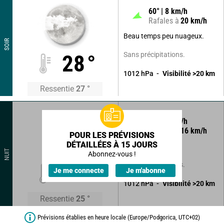
60
°
8
km/h
Rafales à
20
km/h
Beau temps peu nuageux.
SOIR
Sans précipitations.
28
°
1012
hPa
Visibilité
>20
km
Ressentie
27
°
55
°
7
km/h
Rafales à
16
km/h
POUR LES PRÉVISIONS
DÉTAILLÉES À 15 JOURS
Ciel clair.
NUIT
Abonnez-vous !
Sans précipitations.
26
°
Je me connecte
Je m'abonne
1012
hPa
Visibilité
>20
km
Ressentie
25
°
Prévisions établies en heure locale (Europe/Podgorica, UTC+02)