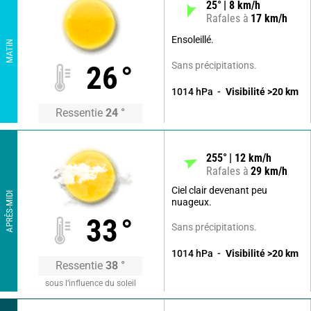
25
°
8
km/h
Rafales à
17
km/h
Ensoleillé.
MATIN
Sans précipitations.
26
°
1014
hPa
Visibilité
>20
km
Ressentie
24
°
255
°
12
km/h
Rafales à
29
km/h
Ciel clair devenant peu
APRÈS-MIDI
nuageux.
33
°
Sans précipitations.
1014
hPa
Visibilité
>20
km
Ressentie
38
°
sous l’influence du soleil