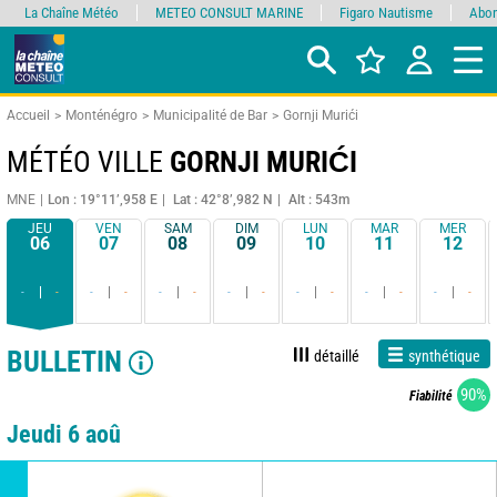
La Chaîne Météo
METEO CONSULT MARINE
Figaro Nautisme
Abon
Accueil
Monténégro
Municipalité de Bar
Gornji Murići
MÉTÉO VILLE
GORNJI MURIĆI
MNE
Lon : 19°11’,958 E
Lat : 42°8’,982 N
Alt : 543m
JEU
VEN
SAM
DIM
LUN
MAR
MER
06
07
08
09
10
11
12
-
-
-
-
-
-
-
-
-
-
-
-
-
-
BULLETIN
détaillé
synthétique
90%
Fiabilité
Jeudi 6 aoû