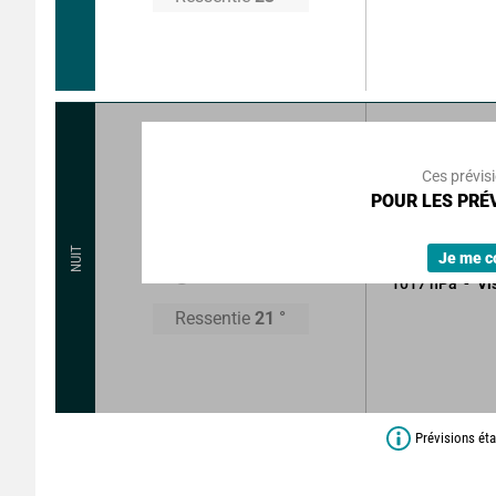
55
°
7
km
Rafales à
Ces prévis
POUR LES PRÉV
Ciel clair.
Sans précipitat
20
°
NUIT
Je me c
1017
hPa
Vi
Ressentie
21
°
Prévisions éta