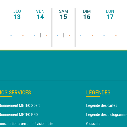
JEU
VEN
SAM
DIM
LUN
13
14
15
16
17
-
-
-
-
-
-
-
-
-
-
-
NOS SERVICES
LÉGENDES
bonnement METEO Xpert
Légende des cartes
bonnement METEO PRO
Légende des pictogramm
onsultation avec un prévisionniste
Glossaire