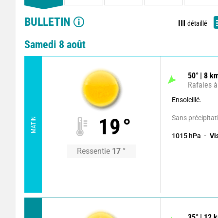
BULLETIN
détaillé
Samedi 8 août
50
°
8
km
Rafales à
Ensoleillé.
Sans précipitat
19
°
MATIN
1015
hPa
Vi
Ressentie
17
°
35
°
12
k