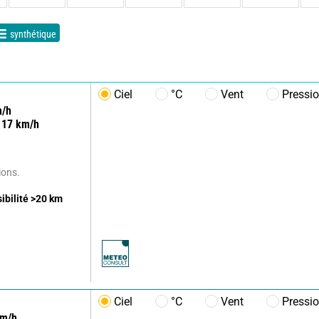
synthétique
Ciel
°C
Vent
Pressi
/h
17
km/h
ions.
sibilité
>20
km
Ciel
°C
Vent
Pressi
m/h