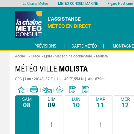
La Chaîne Météo
METEO CONSULT MARINE
Figaro Nautisme
L'ASSISTANCE
MÉTÉO EN DIRECT
PRÉVISIONS
CARTE MÉTÉO
MONTAGNE
Accueil
Grèce
Épire - Macédoine occidentale
Molista
MÉTÉO VILLE
MOLISTA
GRC
Lon : 20°48’,87 E
Lat : 40°7’,554 N
Alt : 879m
SAM
DIM
LUN
MAR
MER
08
09
10
11
12
-
-
-
-
-
-
-
-
-
-