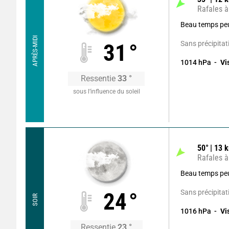
Rafales à
Beau temps pe
APRÈS-MIDI
Sans précipitat
31
°
1014
hPa
Vi
Ressentie
33
°
sous l’influence du soleil
50
°
13
k
Rafales à
Beau temps pe
Sans précipitat
24
°
SOIR
1016
hPa
Vi
Ressentie
23
°