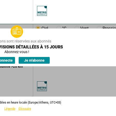
Ciel
°C
Vent
Pressi
/h
14
km/h
ions sont réservées aux abonnés
ISIONS DÉTAILLÉES À 15 JOURS
Abonnez-vous !
ions.
onnecte
Je m'abonne
sibilité
>20
km
blies en heure locale (Europe/Athens, UTC+03)
Légende
Glossaire