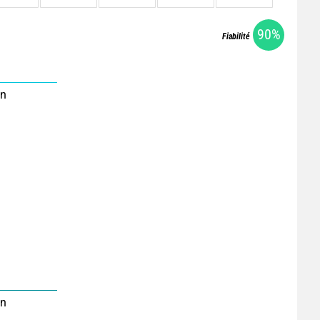
90%
Fiabilité
on
on