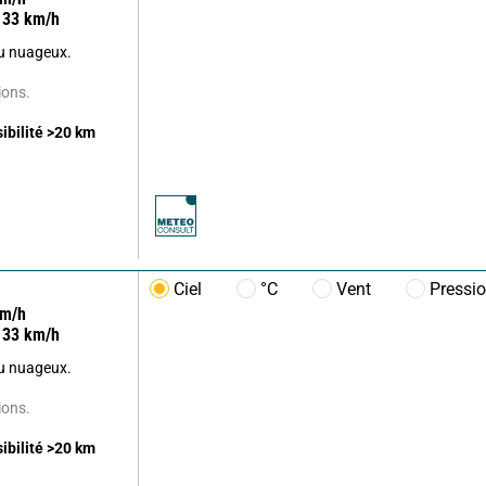
33
km/h
u nuageux.
ions.
sibilité
>20
km
Ciel
°C
Vent
Pressi
m/h
33
km/h
u nuageux.
ions.
sibilité
>20
km