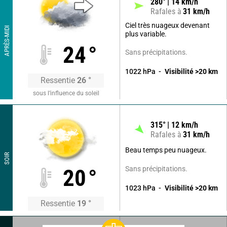
280
°
14
km/h
Rafales à
31
km/h
Ciel très nuageux devenant
APRÈS-MIDI
plus variable.
24
°
Sans précipitations.
1022
hPa
Visibilité
>20
km
Ressentie
26
°
sous l’influence du soleil
315
°
12
km/h
Rafales à
31
km/h
Beau temps peu nuageux.
SOIR
Sans précipitations.
20
°
1023
hPa
Visibilité
>20
km
Ressentie
19
°