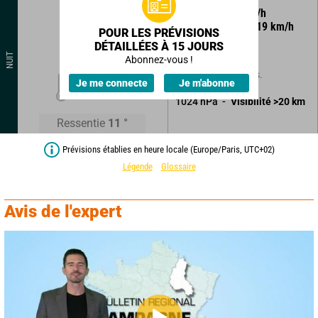
15
°
8
km/h
Rafales à
19
km/h
POUR LES PRÉVISIONS
DÉTAILLÉES À 15 JOURS
Ciel clair.
NUIT
Abonnez-vous !
Sans précipitations.
12
°
Je me connecte
Je m'abonne
1024
hPa
Visibilité
>20
km
Ressentie
11
°
Prévisions établies en heure locale (Europe/Paris, UTC+02)
Légende
Glossaire
Avis de l'expert