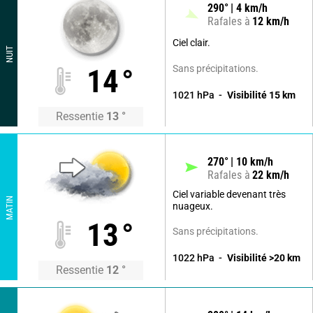
290
°
4
km/h
Rafales à
12
km/h
Ciel clair.
NUIT
Sans précipitations.
14
°
1021
hPa
Visibilité
15
km
Ressentie
13
°
270
°
10
km/h
Rafales à
22
km/h
Ciel variable devenant très
MATIN
nuageux.
13
°
Sans précipitations.
1022
hPa
Visibilité
>20
km
Ressentie
12
°