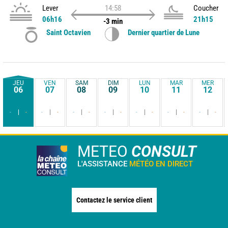
Lever
14:58
Coucher
06h16
21h15
-3 min
Saint Octavien
Dernier quartier de Lune
JEU
VEN
SAM
DIM
LUN
MAR
MER
06
07
08
09
10
11
12
-
-
-
-
-
-
-
-
-
-
-
-
-
-
METEO
CONSULT
L'ASSISTANCE
MÉTÉO EN DIRECT
Contactez le service client