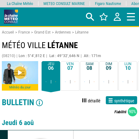
La Chaîne Météo
METEO CONSULT MARINE
Figaro Nautisme
Abon
Accueil
France
Grand Est
Ardennes
Létanne
MÉTÉO VILLE
LÉTANNE
(08210)
Lon : 5°4’,812 E
Lat : 49°32’,646 N
Alt : 171m
JEU
VEN
SAM
DIM
LUN
06
07
08
09
10
-
-
-
-
-
-
-
-
-
-
Météo du jour
BULLETIN
détaillé
synthétique
90%
Fiabilité
Jeudi 6 aoû