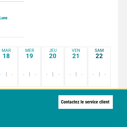
 Lune
MAR
MER
JEU
VEN
SAM
18
19
20
21
22
-
-
-
-
-
-
-
-
-
-
Contactez le service client