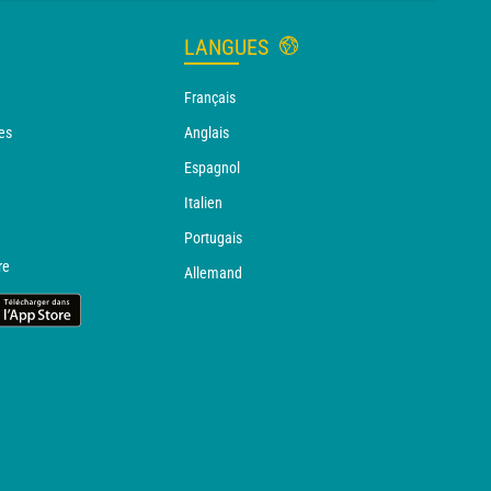
LANGUES
Français
es
Anglais
Espagnol
Italien
Portugais
re
Allemand