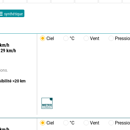
synthétique
Ciel
°C
Vent
Pressi
km/h
29
km/h
ions.
sibilité
>20
km
Ciel
°C
Vent
Pressi
km/h