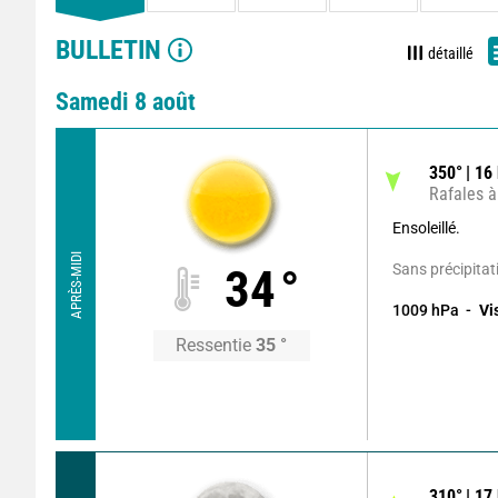
BULLETIN
détaillé
Samedi 8 août
350
°
16
Rafales à
Ensoleillé.
APRÈS-MIDI
Sans précipitat
34
°
1009
hPa
Vi
Ressentie
35
°
310
°
17