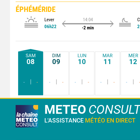
ÉPHÉMÉRIDE
Lever
14:04
C
06h22
2
-2 min
SAM
DIM
LUN
MAR
MER
08
09
10
11
12
-
-
-
-
-
-
-
-
-
METEO
CONSUL
L'ASSISTANCE
MÉTÉO EN DIRECT