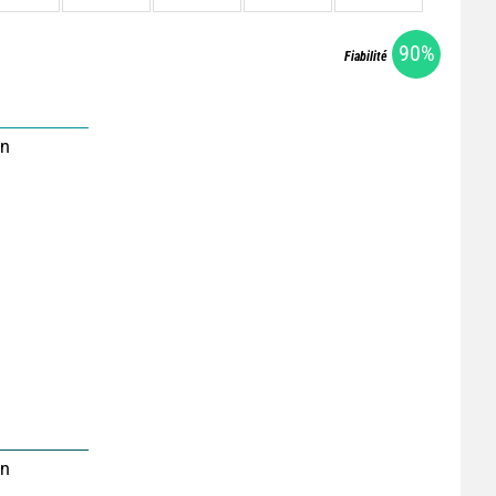
90%
Fiabilité
on
on