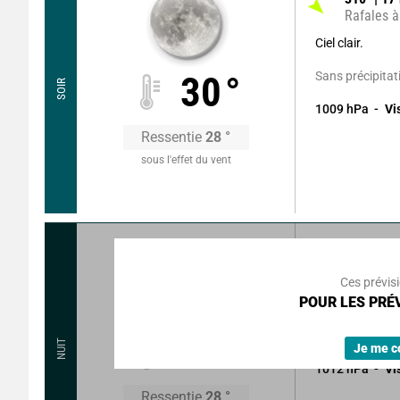
Rafales à
Ciel clair.
Sans précipitat
30
°
SOIR
1009
hPa
Vi
Ressentie
28
°
sous l'effet du vent
15
°
13
k
Rafales à
Ces prévis
POUR LES PRÉV
Ciel clair.
Sans précipitat
27
°
NUIT
Je me c
1012
hPa
Vi
Ressentie
28
°