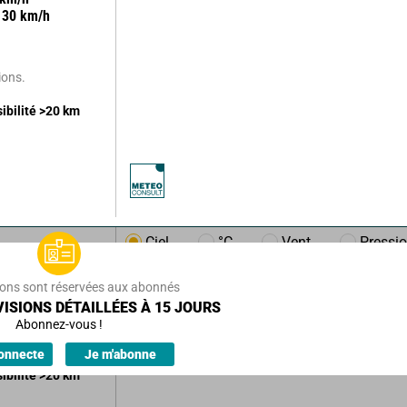
30
km/h
ions.
sibilité
>20
km
Ciel
°C
Vent
Pressi
m/h
23
km/h
ions sont réservées aux abonnés
ISIONS DÉTAILLÉES À 15 JOURS
Abonnez-vous !
ions.
onnecte
Je m'abonne
sibilité
>20
km