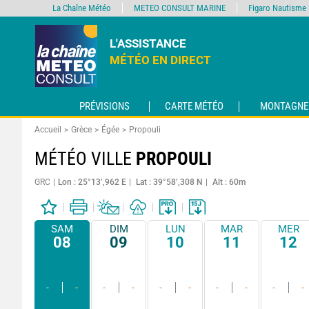
La Chaîne Météo
METEO CONSULT MARINE
Figaro Nautisme
L'ASSISTANCE
MÉTÉO EN DIRECT
PRÉVISIONS
CARTE MÉTÉO
MONTAGNE
Accueil
Grèce
Égée
Propouli
MÉTÉO VILLE
PROPOULI
GRC
Lon : 25°13’,962 E
Lat : 39°58’,308 N
Alt : 60m
SAM
DIM
LUN
MAR
MER
08
09
10
11
12
-
-
-
-
-
-
-
-
-
-