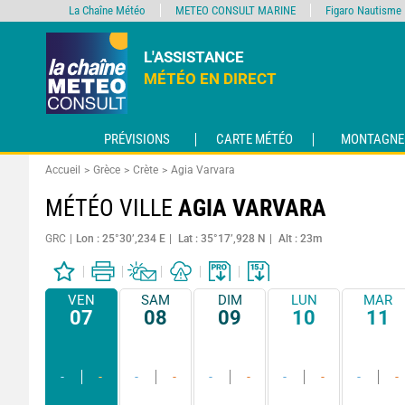
La Chaîne Météo
METEO CONSULT MARINE
Figaro Nautisme
L'ASSISTANCE
MÉTÉO EN DIRECT
PRÉVISIONS
CARTE MÉTÉO
MONTAGNE
Accueil
Grèce
Crète
Agia Varvara
MÉTÉO VILLE
AGIA VARVARA
GRC
Lon : 25°30’,234 E
Lat : 35°17’,928 N
Alt : 23m
VEN
SAM
DIM
LUN
MAR
07
08
09
10
11
-
-
-
-
-
-
-
-
-
-