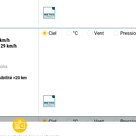
Ciel
°C
Vent
Pressi
km/h
29
km/h
ions.
sibilité
>20
km
Ciel
°C
Vent
Pressi
km/h
23
km/h