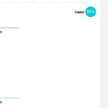
85%
Fiabilité
on
on