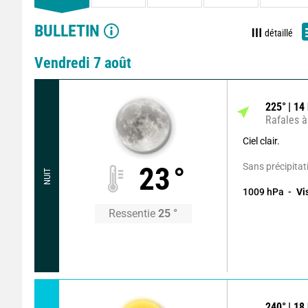
BULLETIN
détaillé
Vendredi 7 août
225
°
14
Rafales à
Ciel clair.
Sans précipitat
23
°
NUIT
1009
hPa
Vi
Ressentie
25
°
240
°
18