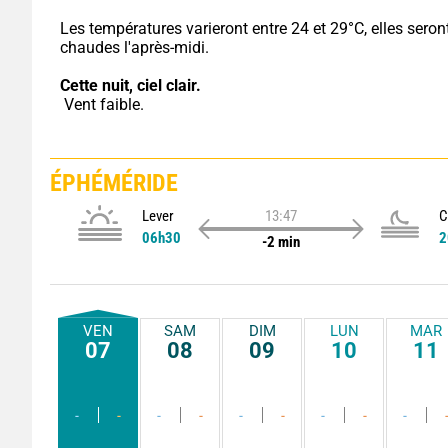
Les températures varieront entre 24 et 29°C, elles seront
chaudes l'après-midi.
Cette nuit,
ciel clair.
 Vent faible.
ÉPHÉMÉRIDE
Lever
13:47
C
06h30
2
-2 min
VEN
SAM
DIM
LUN
MAR
07
08
09
10
11
-
-
-
-
-
-
-
-
-