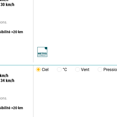
30
km/h
ions.
sibilité
>20
km
Ciel
°C
Vent
Pressi
km/h
34
km/h
ions.
sibilité
>20
km