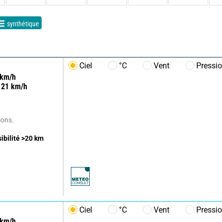
synthétique
Ciel
°C
Vent
Pressi
km/h
21
km/h
ions.
sibilité
>20
km
Ciel
°C
Vent
Pressi
km/h