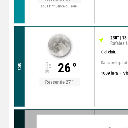
sous l’influence du soleil
230
°
18
Rafales à
Ciel clair.
Sans précipitat
26
°
SOIR
1009
hPa
Vi
Ressentie
27
°
225
°
14
Rafales à