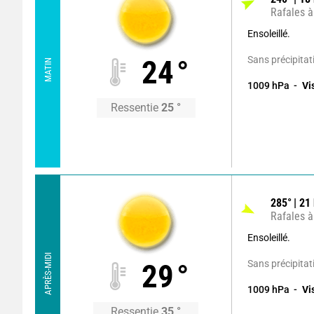
Rafales à
Ensoleillé.
Sans précipitat
24
°
MATIN
1009
hPa
Vi
Ressentie
25
°
285
°
21
Rafales à
Ensoleillé.
APRÈS-MIDI
Sans précipitat
29
°
1009
hPa
Vi
Ressentie
35
°