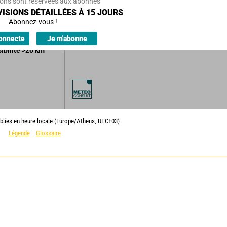
ions sont réservées aux abonnés
ISIONS DÉTAILLÉES À 15 JOURS
Abonnez-vous !
ions.
onnecte
Je m'abonne
sibilité
>20
km
blies en heure locale (Europe/Athens, UTC+03)
Légende
Glossaire