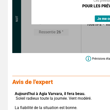
Ces prévis
POUR LES PRÉV
Ciel clair.
Sans précipitat
25
°
NUIT
Je me c
1008
hPa
Vi
Ressentie
26
°
Prévisions éta
Avis de l'expert
Aujourd'hui à Agia Varvara,
il fera beau.
 Soleil radieux toute la journée. Vent modéré.
La fiabilité de la situation est bonne.