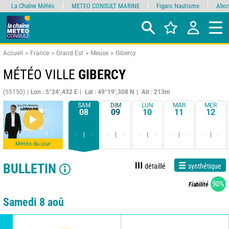
La Chaîne Météo
METEO CONSULT MARINE
Figaro Nautisme
Abon
Accueil
France
Grand Est
Meuse
Gibercy
MÉTÉO VILLE
GIBERCY
(55150)
Lon : 5°24’,432 E
Lat : 49°19’,308 N
Alt : 213m
SAM
DIM
LUN
MAR
MER
08
09
10
11
12
-
-
-
-
-
-
-
-
-
-
Météo du jour
BULLETIN
détaillé
synthétique
90%
Fiabilité
Samedi 8 aoû