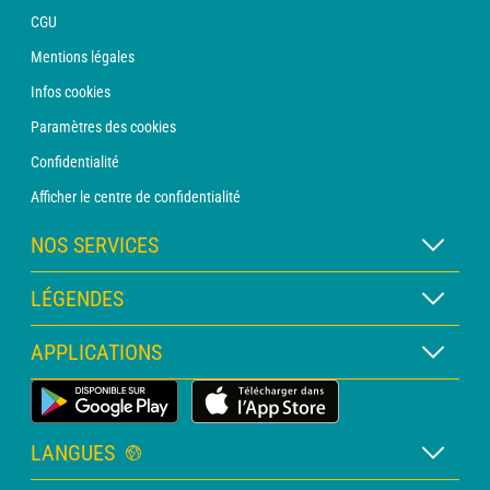
CGU
Mentions légales
Infos cookies
Paramètres des cookies
Confidentialité
Afficher le centre de confidentialité
NOS SERVICES
Abonnement METEO Xpert
LÉGENDES
Abonnement METEO PRO
Légende des cartes
APPLICATIONS
Consultation avec un prévisionniste
Légende des pictogrammes
Bulletin PRO
Application Météo Terrestre
Glossaire
Alertes
LANGUES
Certificats d'intempéries