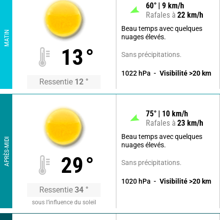
60
°
9
km/h
Rafales à
22
km/h
Beau temps avec quelques
MATIN
nuages élevés.
13
°
Sans précipitations.
1022
hPa
Visibilité
>20
km
Ressentie
12
°
75
°
10
km/h
Rafales à
23
km/h
Beau temps avec quelques
APRÈS-MIDI
nuages élevés.
29
°
Sans précipitations.
1020
hPa
Visibilité
>20
km
Ressentie
34
°
sous l’influence du soleil