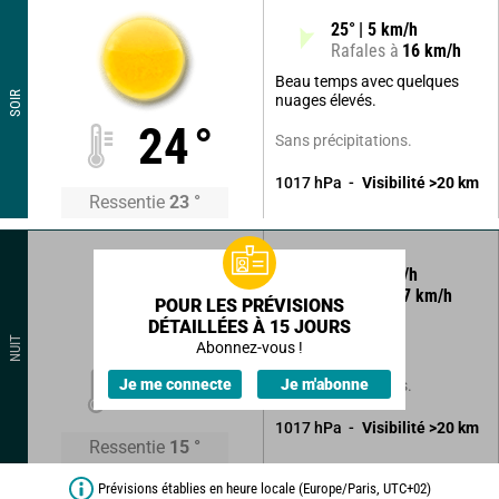
25
°
5
km/h
Rafales à
16
km/h
Beau temps avec quelques
SOIR
nuages élevés.
24
°
Sans précipitations.
1017
hPa
Visibilité
>20
km
Ressentie
23
°
85
°
2
km/h
Rafales à
7
km/h
POUR LES PRÉVISIONS
DÉTAILLÉES À 15 JOURS
Ciel se voilant
NUIT
progressivement.
Abonnez-vous !
15
°
Je me connecte
Je m'abonne
Sans précipitations.
1017
hPa
Visibilité
>20
km
Ressentie
15
°
Prévisions établies en heure locale (Europe/Paris, UTC+02)