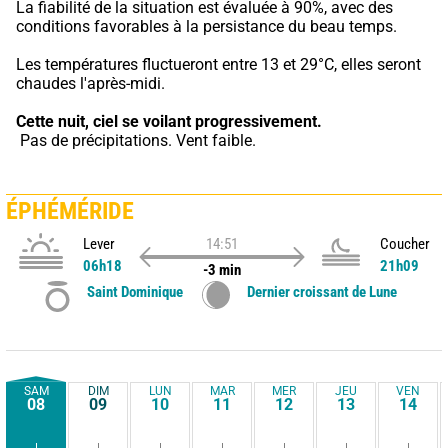
La fiabilité de la situation est évaluée à 90%, avec des 
conditions favorables à la persistance du beau temps.
Les températures fluctueront entre 13 et 29°C, elles seront 
chaudes l'après-midi.
Cette nuit,
ciel se voilant progressivement.
 Pas de précipitations. Vent faible.
ÉPHÉMÉRIDE
Lever
14:51
Coucher
06h18
21h09
-3 min
Saint Dominique
Dernier croissant de Lune
SAM
DIM
LUN
MAR
MER
JEU
VEN
08
09
10
11
12
13
14