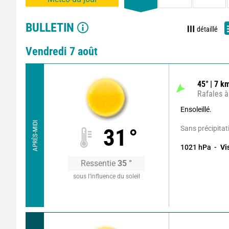
BULLETIN
détaillé
Vendredi 7 août
45
°
7
km
Rafales à
Ensoleillé.
APRÈS-MIDI
Sans précipitat
31
°
1021
hPa
Vi
Ressentie
35
°
sous l’influence du soleil