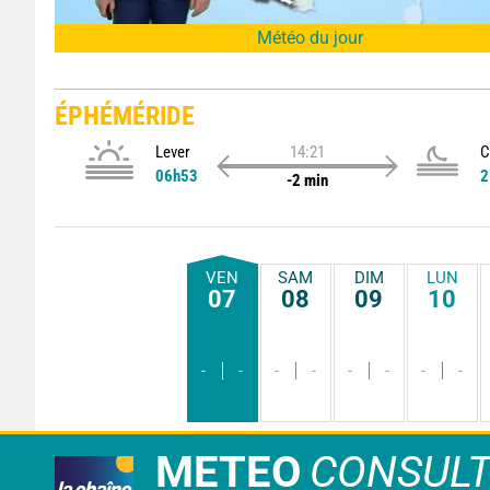
Météo du jour
ÉPHÉMÉRIDE
Lever
14:21
C
06h53
2
-2 min
VEN
SAM
DIM
LUN
07
08
09
10
-
-
-
-
-
-
-
-
METEO
CONSUL