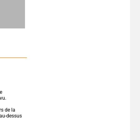
e 
vu.
s de la 
 au-dessus 