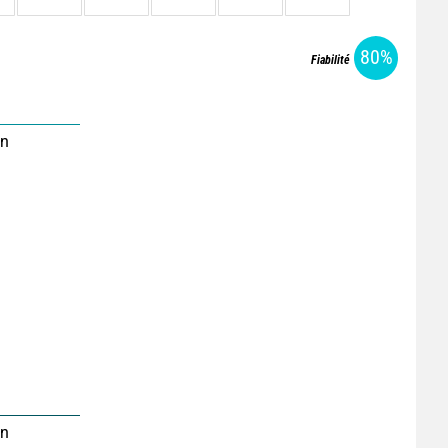
80%
Fiabilité
on
on