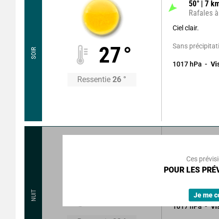
50
°
7
km
Rafales à
Ciel clair.
Sans précipitat
27
°
SOIR
1017
hPa
Vi
Ressentie
26
°
180
°
6
k
Rafales à
Ces prévis
POUR LES PRÉV
Ciel clair.
Sans précipitat
20
°
NUIT
Je me c
1017
hPa
Vi