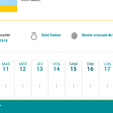
oucher
Saint Gaétan
Dernier croissant de
1h14
MAR
MER
JEU
VEN
SAM
DIM
LUN
11
12
13
14
15
16
17
-
-
-
-
-
-
-
-
-
-
-
-
-
-
T