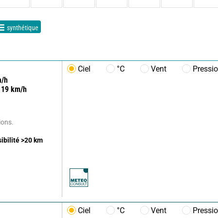
synthétique
Ciel
°C
Vent
Pressi
/h
19
km/h
ions.
sibilité
>20
km
Ciel
°C
Vent
Pressi