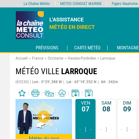
La Chaîne Météo
METEO CONSULT MARINE
Figaro Nautisme
L'ASSISTANCE
MÉTÉO EN DIRECT
PRÉVISIONS
CARTE MÉTÉO
MONTAGNE
Accueil
France
Occitanie
Hautes-Pyrénées
Larroque
MÉTÉO VILLE
LARROQUE
(65230)
Lon : 0°29’,388 W
Lat : 43°18’,552 N
Alt : 342m
VEN
SAM
DIM
07
08
09
-
-
-
-
-
-
Météo du jour