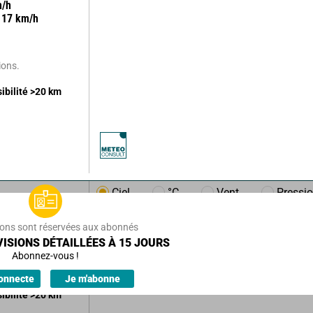
/h
17
km/h
ions.
sibilité
>20
km
Ciel
°C
Vent
Pressi
m/h
11
km/h
ions sont réservées aux abonnés
ISIONS DÉTAILLÉES À 15 JOURS
Abonnez-vous !
ions.
onnecte
Je m'abonne
sibilité
>20
km