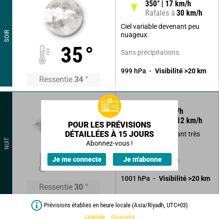
350
°
17
km/h
Rafales à
30
km/h
Ciel variable devenant peu
SOIR
nuageux.
35
°
Sans précipitations.
999
hPa
Visibilité
>20
km
Ressentie
34
°
10
°
7
km/h
Rafales à
12
km/h
POUR LES PRÉVISIONS
DÉTAILLÉES À 15 JOURS
Ciel variable devenant très
NUIT
nuageux.
Abonnez-vous !
31
°
Je me connecte
Je m'abonne
Sans précipitations.
1001
hPa
Visibilité
>20
km
Ressentie
30
°
Prévisions établies en heure locale (Asia/Riyadh, UTC+03)
Légende
Glossaire