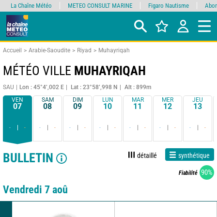
La Chaîne Météo
METEO CONSULT MARINE
Figaro Nautisme
Abon
Accueil
Arabie-Saoudite
Riyad
Muhayriqah
MÉTÉO VILLE
MUHAYRIQAH
SAU
Lon : 45°4’,002 E
Lat : 23°58’,998 N
Alt : 899m
VEN
SAM
DIM
LUN
MAR
MER
JEU
07
08
09
10
11
12
13
-
-
-
-
-
-
-
-
-
-
-
-
-
-
BULLETIN
détaillé
synthétique
90%
Fiabilité
Vendredi 7 aoû