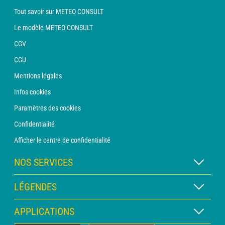
Tout savoir sur METEO CONSULT
Le modèle METEO CONSULT
CGV
CGU
Mentions légales
Infos cookies
Paramètres des cookies
Confidentialité
Afficher le centre de confidentialité
NOS SERVICES
Abonnement METEO Xpert
LÉGENDES
Abonnement METEO PRO
Légende des cartes
APPLICATIONS
Consultation avec un prévisionniste