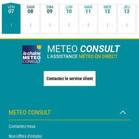
VEN
SAM
DIM
LUN
MAR
MER
JEU
07
08
09
10
11
12
13
-
-
-
-
-
-
-
-
-
-
-
-
-
-
METEO
CONSULT
L'ASSISTANCE
MÉTÉO EN DIRECT
Contactez le service client
METEO CONSULT
Contactez-nous
Nos offres d'emploi