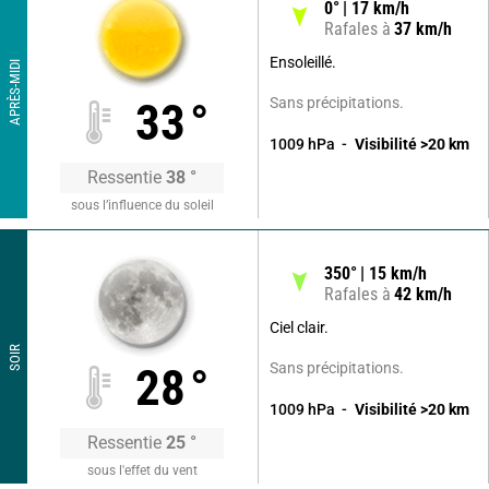
0
°
17
km/h
Rafales à
37
km/h
Ensoleillé.
APRÈS-MIDI
Sans précipitations.
33
°
1009
hPa
Visibilité
>20
km
Ressentie
38
°
sous l’influence du soleil
350
°
15
km/h
Rafales à
42
km/h
Ciel clair.
SOIR
Sans précipitations.
28
°
1009
hPa
Visibilité
>20
km
Ressentie
25
°
sous l'effet du vent