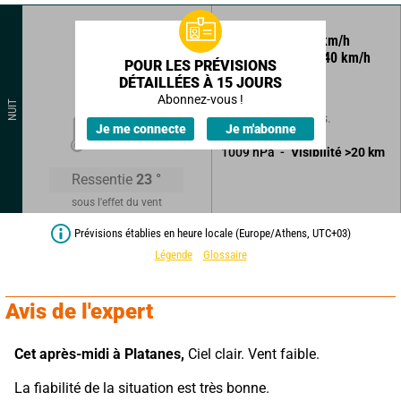
330
°
14
km/h
Rafales à
40
km/h
POUR LES PRÉVISIONS
DÉTAILLÉES À 15 JOURS
Ciel clair.
Abonnez-vous !
NUIT
Sans précipitations.
26
°
Je me connecte
Je m'abonne
1009
hPa
Visibilité
>20
km
Ressentie
23
°
sous l'effet du vent
Prévisions établies en heure locale (Europe/Athens, UTC+03)
Légende
Glossaire
Avis de l'expert
Cet après-midi à Platanes,
 Ciel clair. Vent faible.
La fiabilité de la situation est très bonne.