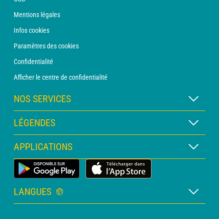
Mentions légales
Infos cookies
Paramètres des cookies
Confidentialité
Afficher le centre de confidentialité
NOS SERVICES
Abonnement METEO Xpert
LÉGENDES
Abonnement METEO PRO
Légende des cartes
APPLICATIONS
Consultation avec un prévisionniste
Légende des pictogrammes
Bulletin PRO
Application Météo Terrestre
Glossaire
Alertes
LANGUES
Certificats d'intempéries
Français
Relevés sur mesure