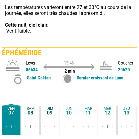
Les températures varieront entre 27 et 33°C au cours de la 
journée, elles seront très chaudes l'après-midi.
Cette nuit,
ciel clair.
 Vent faible.
ÉPHÉMÉRIDE
Lever
13:46
Coucher
06h34
20h20
-2 min
Saint Gaétan
Dernier croissant de Lune
VEN
SAM
DIM
LUN
MAR
MER
JEU
07
08
09
10
11
12
13
-
-
-
-
-
-
-
-
-
-
-
-
-
-