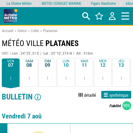
La Chaîne Météo
METEO CONSULT MARINE
Figaro Nautisme
Abon
Accueil
Grèce
Crète
Platanes
MÉTÉO VILLE
PLATANES
GRC
Lon : 24°35’,31 E
Lat : 35°10’,374 N
Alt : 516m
VEN
SAM
DIM
LUN
MAR
MER
JEU
07
08
09
10
11
12
13
-
-
-
-
-
-
-
-
-
-
-
-
-
-
BULLETIN
détaillé
synthétique
90%
Fiabilité
Vendredi 7 aoû