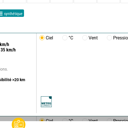
synthétique
Ciel
°C
Vent
Pressi
km/h
35
km/h
ions.
sibilité
>20
km
Ciel
°C
Vent
Pressi
km/h