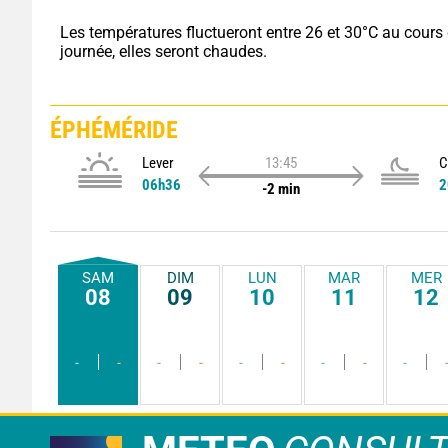
Les températures fluctueront entre 26 et 30°C au cours d
journée, elles seront chaudes.
ÉPHÉMÉRIDE
Lever
13:45
C
06h36
2
-2 min
SAM
DIM
LUN
MAR
MER
08
09
10
11
12
-
-
-
-
-
-
-
-
-