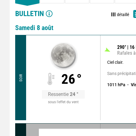
BULLETIN
détaillé
Samedi 8 août
290
°
16
Rafales à
Ciel clair.
Sans précipitat
26
°
SOIR
1011
hPa
Vi
Ressentie
24
°
sous l'effet du vent
270
°
15