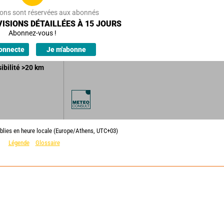
30
km/h
ions sont réservées aux abonnés
ré quelques
ISIONS DÉTAILLÉES À 15 JOURS
Abonnez-vous !
ions.
onnecte
Je m'abonne
sibilité
>20
km
blies en heure locale (Europe/Athens, UTC+03)
Légende
Glossaire