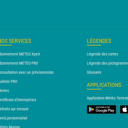
T
NOS SERVICES
LÉGENDES
bonnement METEO Xpert
Légende des cartes
bonnement METEO PRO
Légende des pictogramm
onsultation avec un prévisionniste
Glossaire
ulletin PRO
APPLICATIONS
lertes
Application Météo Terrest
ertificats d'intempéries
elevés sur mesure
evis personnalisé
étéo Marine