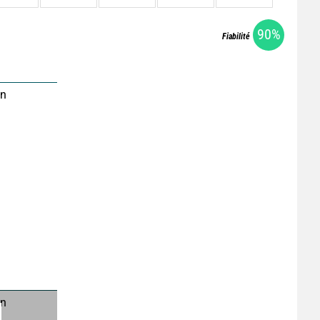
90%
Fiabilité
on
on