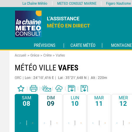
La Chaîne Météo
METEO CONSULT MARINE
Figaro Nautisme
L'ASSISTANCE
MÉTÉO EN DIRECT
PRÉVISIONS
CARTE MÉTÉO
MONTAGNE
Accueil
Grèce
Crète
Vafes
MÉTÉO VILLE
VAFES
GRC
Lon : 24°10’,416 E
Lat : 35°21’,648 N
Alt : 220m
SAM
DIM
LUN
MAR
MER
08
09
10
11
12
-
-
-
-
-
-
-
-
-
-