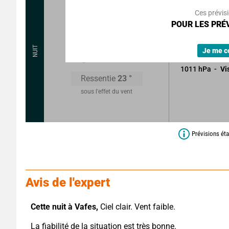
Rafales à
Ces prévis
Ciel clair malg
POUR LES PRÉV
nuages.
25
°
NUIT
Sans précipitat
Je me c
1011
hPa
Vi
Ressentie
23
°
sous l'effet du vent
Prévisions éta
Avis de l'expert
Cette nuit à Vafes,
 Ciel clair. Vent faible.
La fiabilité de la situation est très bonne.