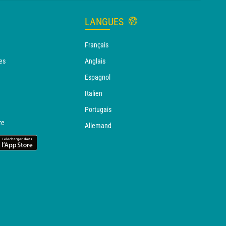
LANGUES
Français
es
Anglais
Espagnol
Italien
Portugais
re
Allemand