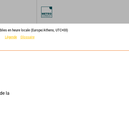
blies en heure locale (Europe/Athens, UTC+03)
Légende
Glossaire
e la 