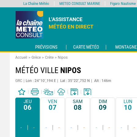
La Chaîne Météo
METEO CONSULT MARINE
Figaro Nautisme
L'ASSISTANCE
MÉTÉO EN DIRECT
PRÉVISIONS
CARTE MÉTÉO
MONTAGNE
Accueil
Grèce
Crète
Nipos
MÉTÉO VILLE
NIPOS
GRC
Lon : 24°10’,194 E
Lat : 35°22’,752 N
Alt : 146m
JEU
VEN
SAM
DIM
LUN
06
07
08
09
10
-
-
-
-
-
-
-
-
-
-