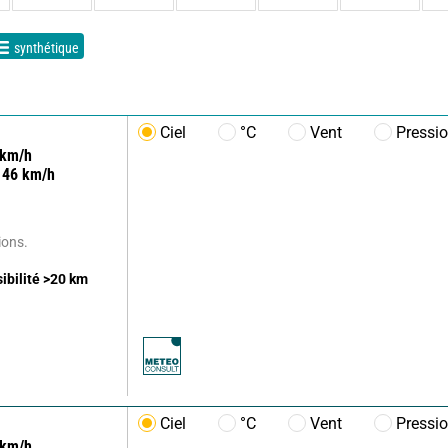
synthétique
Ciel
°C
Vent
Pressi
km/h
46
km/h
ions.
sibilité
>20
km
Ciel
°C
Vent
Pressi
km/h