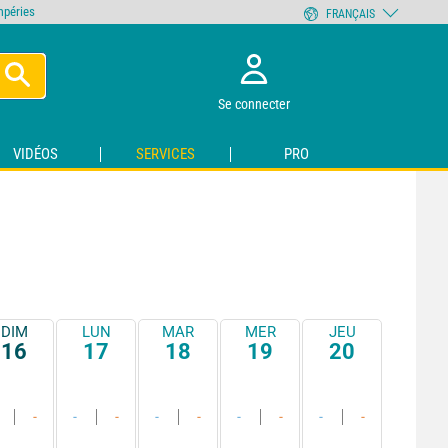
empéries
FRANÇAIS
Se connecter
VIDÉOS
SERVICES
PRO
DIM
LUN
MAR
MER
JEU
16
17
18
19
20
-
-
-
-
-
-
-
-
-