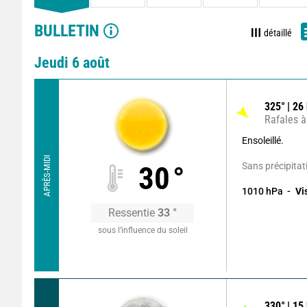
BULLETIN
détaillé
Jeudi 6 août
325
°
26
Rafales à
Ensoleillé.
APRÈS-MIDI
Sans précipitat
30
°
1010
hPa
Vi
Ressentie
33
°
sous l’influence du soleil
330
°
15