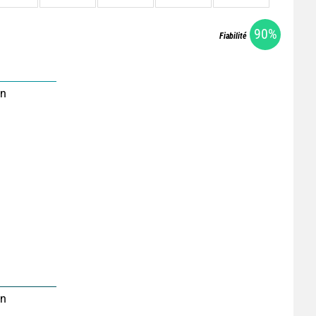
90%
Fiabilité
on
on