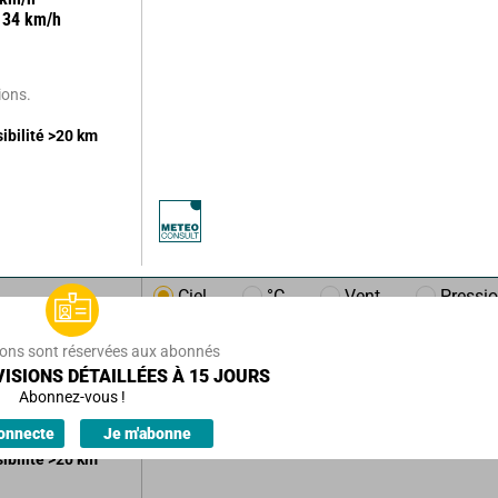
34
km/h
ions.
sibilité
>20
km
Ciel
°C
Vent
Pressi
m/h
14
km/h
ions sont réservées aux abonnés
ISIONS DÉTAILLÉES À 15 JOURS
Abonnez-vous !
ions.
onnecte
Je m'abonne
sibilité
>20
km