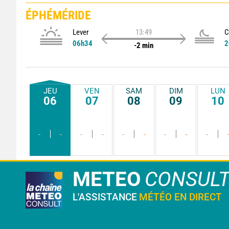
ÉPHÉMÉRIDE
Lever
13:49
C
06h34
2
-2 min
JEU
VEN
SAM
DIM
LUN
06
07
08
09
10
-
-
-
-
-
-
-
-
-
METEO
CONSUL
L'ASSISTANCE
MÉTÉO EN DIRECT