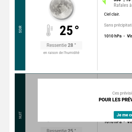
Rafales à
Ciel clair.
Sans précipitat
25
°
SOIR
1010
hPa
Vi
Ressentie
28
°
en raison de l'humidité
275
°
9
k
Rafales à
Ces prévis
POUR LES PRÉV
Ciel clair.
Sans précipitat
24
°
NUIT
Je me c
1010
hPa
Vi
Ressentie
25
°