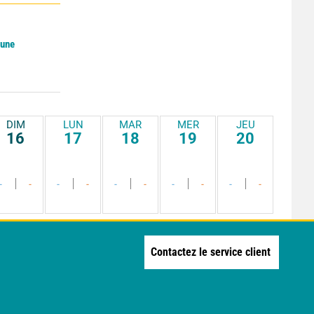
Lune
DIM
LUN
MAR
MER
JEU
16
17
18
19
20
-
-
-
-
-
-
-
-
-
-
Contactez le service client