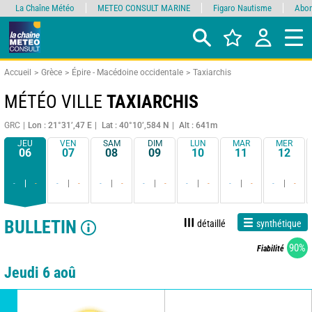
La Chaîne Météo
METEO CONSULT MARINE
Figaro Nautisme
Abon
Accueil
Grèce
Épire - Macédoine occidentale
Taxiarchis
MÉTÉO VILLE
TAXIARCHIS
GRC
Lon : 21°31’,47 E
Lat : 40°10’,584 N
Alt : 641m
JEU
VEN
SAM
DIM
LUN
MAR
MER
06
07
08
09
10
11
12
-
-
-
-
-
-
-
-
-
-
-
-
-
-
BULLETIN
détaillé
synthétique
90%
Fiabilité
Jeudi 6 aoû