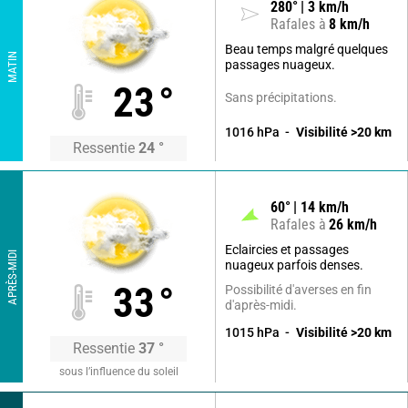
280
°
3
km/h
Rafales à
8
km/h
Beau temps malgré quelques
MATIN
passages nuageux.
23
°
Sans précipitations.
1016
hPa
Visibilité
>20
km
Ressentie
24
°
60
°
14
km/h
Rafales à
26
km/h
Eclaircies et passages
APRÈS-MIDI
nuageux parfois denses.
33
°
Possibilité d'averses en fin
d'après-midi.
1015
hPa
Visibilité
>20
km
Ressentie
37
°
sous l’influence du soleil