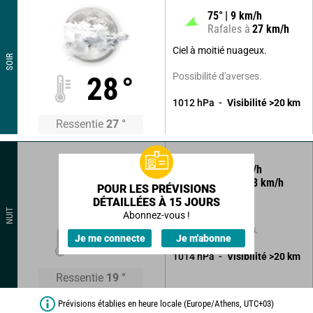
75
°
9
km/h
Rafales à
27
km/h
Ciel à moitié nuageux.
SOIR
Possibilité d'averses.
28
°
1012
hPa
Visibilité
>20
km
Ressentie
27
°
10
°
4
km/h
Rafales à
8
km/h
POUR LES PRÉVISIONS
DÉTAILLÉES À 15 JOURS
Ciel clair.
NUIT
Abonnez-vous !
Sans précipitations.
19
°
Je me connecte
Je m'abonne
1014
hPa
Visibilité
>20
km
Ressentie
19
°
Prévisions établies en heure locale (Europe/Athens, UTC+03)