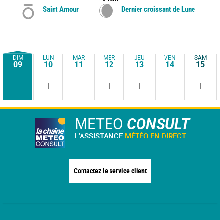
Saint Amour
Dernier croissant de Lune
DIM
LUN
MAR
MER
JEU
VEN
SAM
09
10
11
12
13
14
15
-
-
-
-
-
-
-
-
-
-
-
-
-
-
METEO
CONSULT
L'ASSISTANCE
MÉTÉO EN DIRECT
Contactez le service client