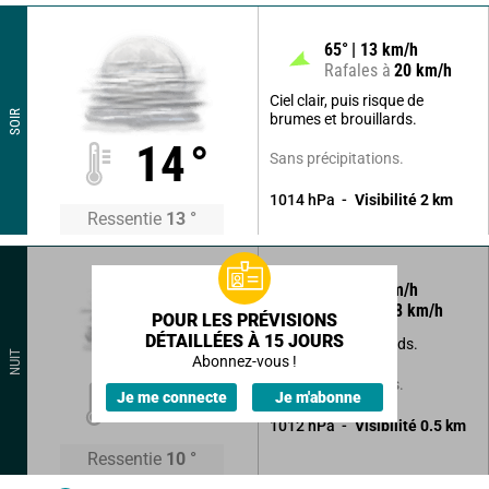
65
°
13
km/h
Rafales à
20
km/h
Ciel clair, puis risque de
SOIR
brumes et brouillards.
14
°
Sans précipitations.
1014
hPa
Visibilité
2
km
Ressentie
13
°
110
°
5
km/h
Rafales à
8
km/h
POUR LES PRÉVISIONS
DÉTAILLÉES À 15 JOURS
Brumes et brouillards.
NUIT
Abonnez-vous !
Sans précipitations.
11
°
Je me connecte
Je m'abonne
1012
hPa
Visibilité
0.5
km
Ressentie
10
°