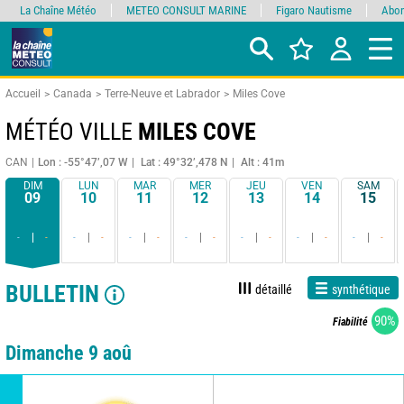
La Chaîne Météo
METEO CONSULT MARINE
Figaro Nautisme
Abon
Accueil
Canada
Terre-Neuve et Labrador
Miles Cove
MÉTÉO VILLE
MILES COVE
CAN
Lon : -55°47’,07 W
Lat : 49°32’,478 N
Alt : 41m
DIM
LUN
MAR
MER
JEU
VEN
SAM
09
10
11
12
13
14
15
-
-
-
-
-
-
-
-
-
-
-
-
-
-
BULLETIN
détaillé
synthétique
90%
Fiabilité
Dimanche 9 aoû