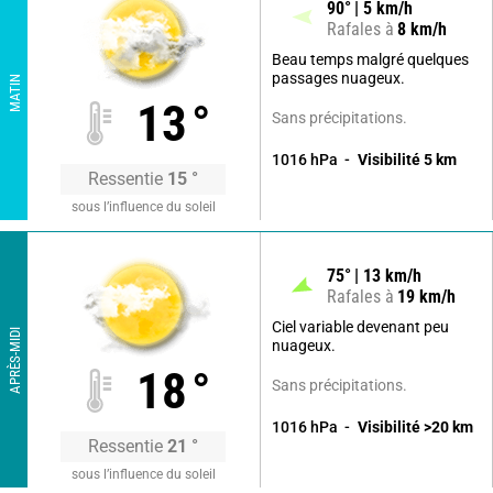
90
°
5
km/h
Rafales à
8
km/h
Beau temps malgré quelques
passages nuageux.
MATIN
13
°
Sans précipitations.
1016
hPa
Visibilité
5
km
Ressentie
15
°
sous l’influence du soleil
75
°
13
km/h
Rafales à
19
km/h
Ciel variable devenant peu
APRÈS-MIDI
nuageux.
18
°
Sans précipitations.
1016
hPa
Visibilité
>20
km
Ressentie
21
°
sous l’influence du soleil