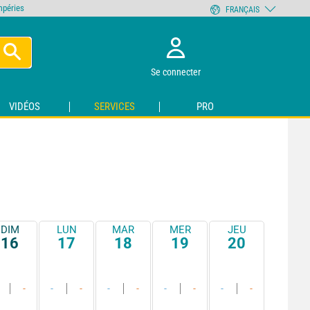
empéries
FRANÇAIS
Se connecter
VIDÉOS
SERVICES
PRO
DIM
LUN
MAR
MER
JEU
16
17
18
19
20
-
-
-
-
-
-
-
-
-