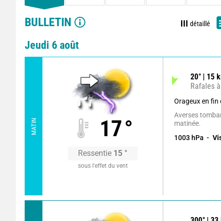
BULLETIN
détaillé
Jeudi 6 août
20
°
15
k
Rafales à
Orageux en fin
Averses tomban
17
°
MATIN
matinée.
1003
hPa
Vi
Ressentie
15
°
sous l'effet du vent
300
°
33