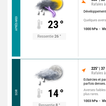
Rafales à
Développement
APRÈS-MIDI
Quelques avers
23
°
1000
hPa
Vi
Ressentie
26
°
225
°
37
Rafales à
Eclaircies et 
parfois denses
14
°
Averses faibles
SOIR
plus rares.
1003
hPa
Vi
Ressentie
8
°