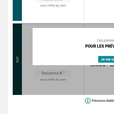
sous l'effet du vent
215
°
28
Rafales à
Ces prévis
POUR LES PRÉV
Ciel très nuage
Sans précipitat
10
°
NUIT
Je me c
1014
hPa
Vi
Ressentie
6
°
sous l'effet du vent
Prévisions établ