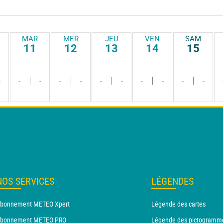
MAR
MER
JEU
VEN
SAM
11
12
13
14
15
-
-
-
-
-
-
-
-
-
-
-
NOS SERVICES
LÉGENDES
bonnement METEO Xpert
Légende des cartes
bonnement METEO PRO
Légende des pictogramm