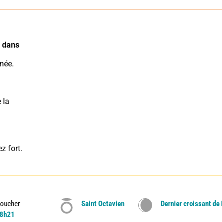
 dans 
née.
la 
z fort.
oucher
Saint Octavien
Dernier croissant de
8h21