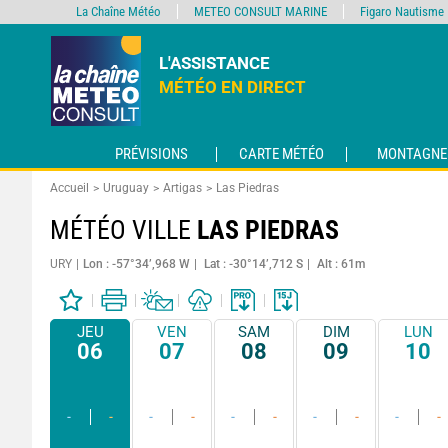
La Chaîne Météo
METEO CONSULT MARINE
Figaro Nautisme
L'ASSISTANCE
MÉTÉO EN DIRECT
PRÉVISIONS
CARTE MÉTÉO
MONTAGNE
Accueil
Uruguay
Artigas
Las Piedras
MÉTÉO VILLE
LAS PIEDRAS
URY
Lon : -57°34’,968 W
Lat : -30°14’,712 S
Alt : 61m
JEU
VEN
SAM
DIM
LUN
06
07
08
09
10
-
-
-
-
-
-
-
-
-
-