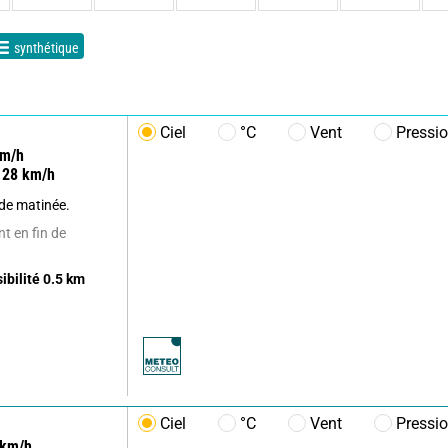
synthétique
Ciel
°C
Vent
Pressi
m/h
28
km/h
 de matinée.
t en fin de
sibilité
0.5
km
Ciel
°C
Vent
Pressi
km/h