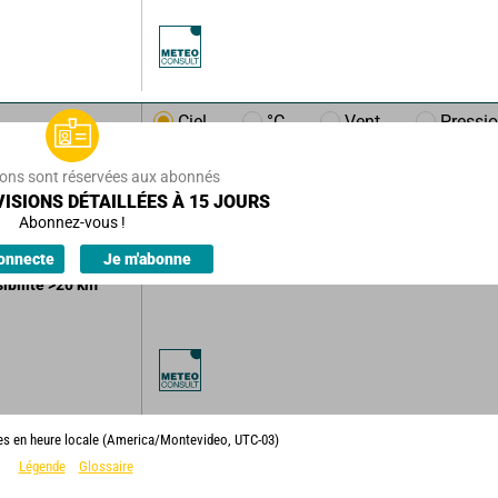
Ciel
°C
Vent
Pressi
km/h
53
km/h
ions sont réservées aux abonnés
ISIONS DÉTAILLÉES À 15 JOURS
ux à couvert.
Abonnez-vous !
ions.
onnecte
Je m'abonne
sibilité
>20
km
ies en heure locale (America/Montevideo, UTC-03)
Légende
Glossaire