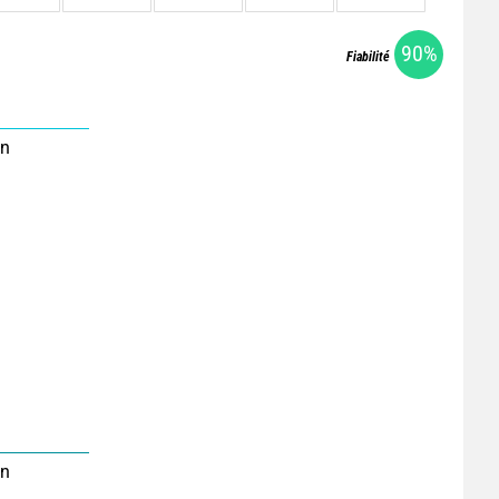
90%
Fiabilité
on
on