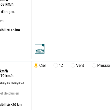
63
km/h
 d'orages.
es.
sibilité
15
km
Ciel
°C
Vent
Pressi
km/h
70
km/h
passages nuageux
.
 et de plus en
sibilité
>20
km