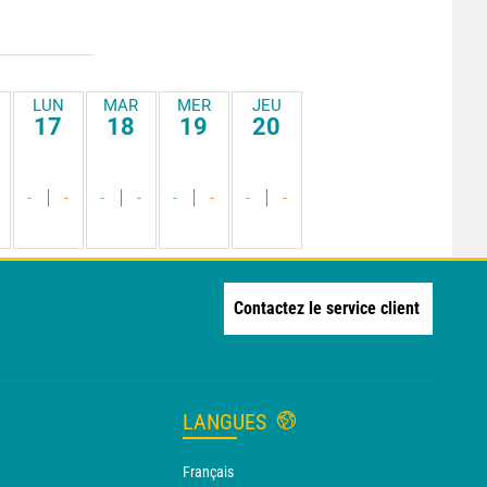
LUN
MAR
MER
JEU
17
18
19
20
-
-
-
-
-
-
-
-
Contactez le service client
LANGUES
Français