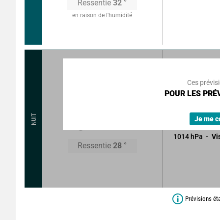
Ressentie
32
°
en raison de l'humidité
0
°
5
km/
Rafales à
Ces prévis
Ciel variable d
POUR LES PRÉV
nuageux.
26
°
NUIT
Sans précipitat
Je me c
1014
hPa
Vi
Ressentie
28
°
Prévisions ét