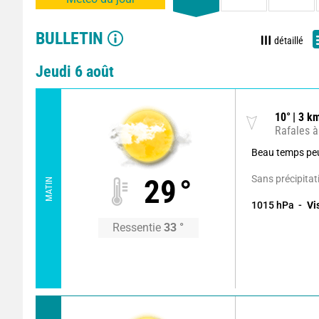
BULLETIN
détaillé
Jeudi 6 août
10
°
3
km
Rafales à
Beau temps pe
Sans précipitat
29
°
MATIN
1015
hPa
Vi
Ressentie
33
°