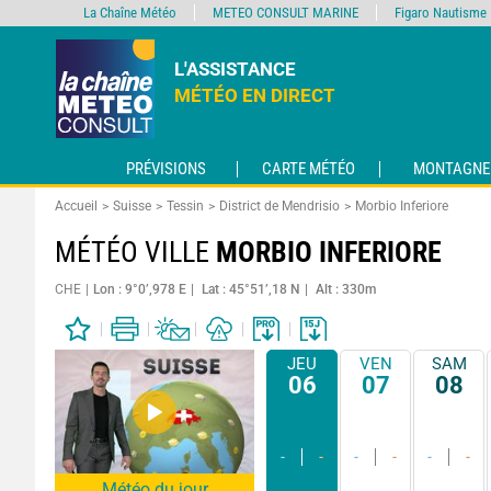
La Chaîne Météo
METEO CONSULT MARINE
Figaro Nautisme
L'ASSISTANCE
MÉTÉO EN DIRECT
PRÉVISIONS
CARTE MÉTÉO
MONTAGNE
Accueil
Suisse
Tessin
District de Mendrisio
Morbio Inferiore
MÉTÉO VILLE
MORBIO INFERIORE
CHE
Lon : 9°0’,978 E
Lat : 45°51’,18 N
Alt : 330m
JEU
VEN
SAM
06
07
08
-
-
-
-
-
-
Météo du jour