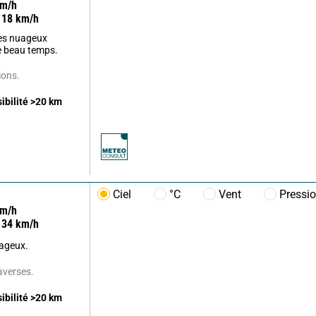
m/h
18
km/h
es nuageux
le beau temps.
ions.
sibilité
>20
km
Ciel
°C
Vent
Pressi
m/h
34
km/h
uageux.
'averses.
sibilité
>20
km