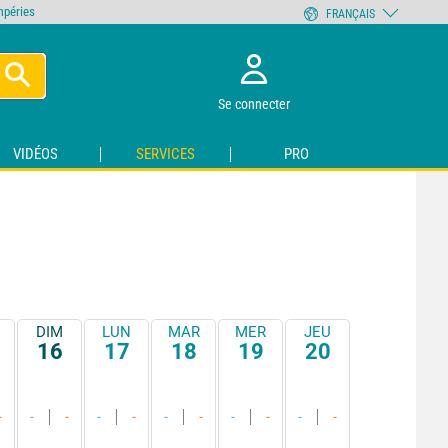
empéries
FRANÇAIS
Se connecter
VIDÉOS
SERVICES
PRO
DIM
LUN
MAR
MER
JEU
16
17
18
19
20
-
-
-
-
-
-
-
-
-
-
-