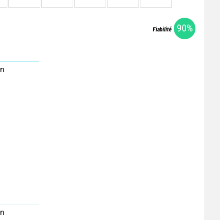
90%
Fiabilité
on
on