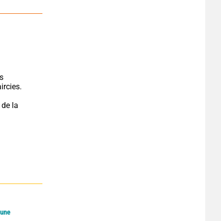
s 
ircies.
de la 
Lune