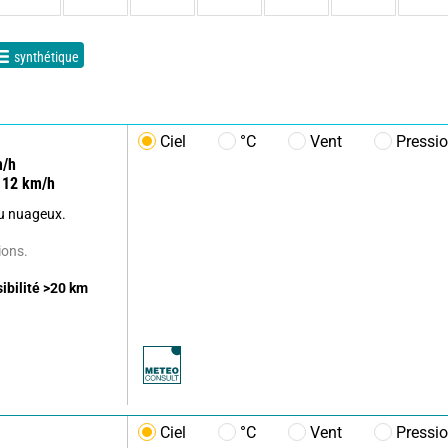
synthétique
Ciel
°C
Vent
Pressi
/h
12
km/h
u nuageux.
ions.
sibilité
>20
km
Ciel
°C
Vent
Pressi