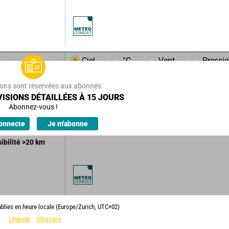
Ciel
°C
Vent
Pressi
h
17
km/h
ions sont réservées aux abonnés
evenant peu
ISIONS DÉTAILLÉES À 15 JOURS
Abonnez-vous !
ions.
onnecte
Je m'abonne
sibilité
>20
km
ablies en heure locale (Europe/Zurich, UTC+02)
Légende
Glossaire