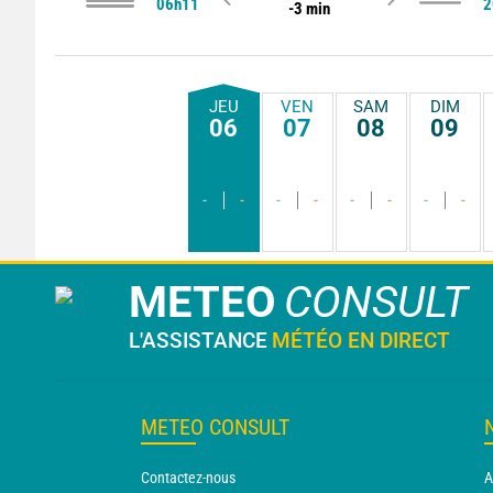
06h11
2
-3 min
JEU
VEN
SAM
DIM
06
07
08
09
-
-
-
-
-
-
-
-
METEO
CONSULT
L'ASSISTANCE
MÉTÉO EN DIRECT
METEO CONSULT
Contactez-nous
A