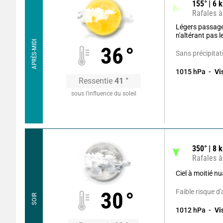
155
°
6
k
Rafales à
Légers passag
n'altérant pas 
APRÈS-MIDI
36
°
Sans précipitat
1015
hPa
Vi
Ressentie
41
°
sous l’influence du soleil
350
°
8
k
Rafales à
Ciel à moitié n
Faible risque d
30
°
SOIR
1012
hPa
Vi