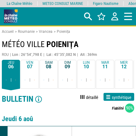
La Chaîne Météo
METEO CONSULT MARINE
Figaro Nautisme
Abon
Accueil
Roumanie
Vrancea
Poienița
MÉTÉO VILLE
POIENIȚA
ROU
Lon : 26°54’,798 E
Lat : 45°35’,082 N
Alt : 369m
JEU
VEN
SAM
DIM
LUN
MAR
MER
06
07
08
09
10
11
12
-
-
-
-
-
-
-
-
-
-
-
-
-
-
BULLETIN
détaillé
synthétique
90%
Fiabilité
Jeudi 6 aoû