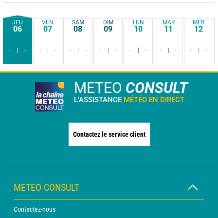
JEU
VEN
SAM
DIM
LUN
MAR
MER
06
07
08
09
10
11
12
-
-
-
-
-
-
-
-
-
-
-
-
-
-
METEO
CONSULT
L'ASSISTANCE
MÉTÉO EN DIRECT
Contactez le service client
METEO CONSULT
Contactez-nous