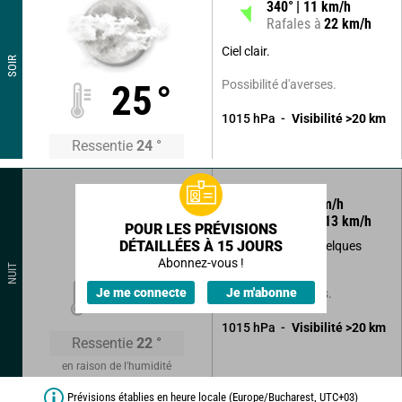
340
°
11
km/h
Rafales à
22
km/h
Ciel clair.
SOIR
Possibilité d'averses.
25
°
1015
hPa
Visibilité
>20
km
Ressentie
24
°
285
°
6
km/h
Rafales à
13
km/h
POUR LES PRÉVISIONS
DÉTAILLÉES À 15 JOURS
Ciel clair malgré quelques
nuages.
Abonnez-vous !
NUIT
20
°
Je me connecte
Je m'abonne
Sans précipitations.
1015
hPa
Visibilité
>20
km
Ressentie
22
°
en raison de l'humidité
Prévisions établies en heure locale (Europe/Bucharest, UTC+03)