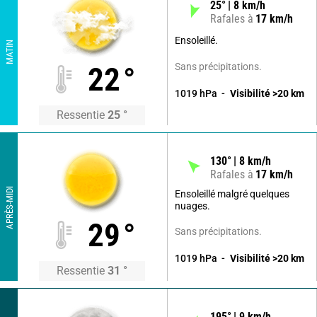
25
°
8
km/h
Rafales à
17
km/h
Ensoleillé.
MATIN
Sans précipitations.
22
°
1019
hPa
Visibilité
>20
km
Ressentie
25
°
130
°
8
km/h
Rafales à
17
km/h
APRÈS-MIDI
Ensoleillé malgré quelques
nuages.
29
°
Sans précipitations.
1019
hPa
Visibilité
>20
km
Ressentie
31
°
195
°
9
km/h