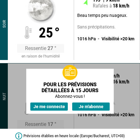
Rafales à
18
km/h
Beau temps peu nuageux.
SOIR
Sans précipitations.
25
°
1016
hPa
Visibilité
>20
km
Ressentie
27
°
en raison de l'humidité
270
°
8
km/h
Rafales à
16
km/h
POUR LES PRÉVISIONS
DÉTAILLÉES À 15 JOURS
Ciel clair.
NUIT
Abonnez-vous !
Sans précipitations.
18
°
Je me connecte
Je m'abonne
1016
hPa
Visibilité
>20
km
Ressentie
17
°
Prévisions établies en heure locale (Europe/Bucharest, UTC+03)