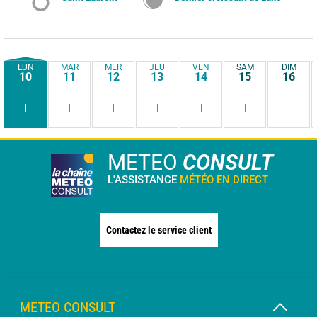
LUN
MAR
MER
JEU
VEN
SAM
DIM
10
11
12
13
14
15
16
-
-
-
-
-
-
-
-
-
-
-
-
-
-
METEO
CONSULT
L'ASSISTANCE
MÉTÉO EN DIRECT
Contactez le service client
METEO CONSULT