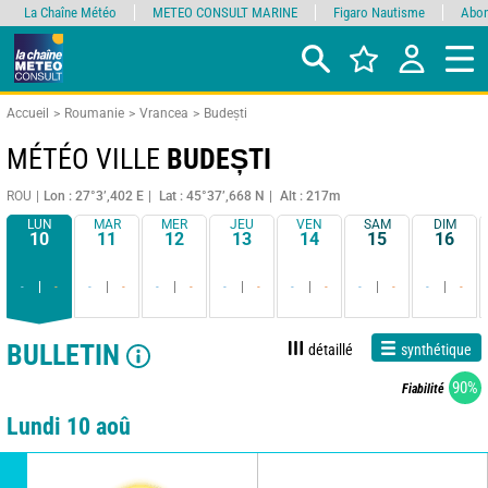
La Chaîne Météo
METEO CONSULT MARINE
Figaro Nautisme
Abon
Accueil
Roumanie
Vrancea
Budești
MÉTÉO VILLE
BUDEȘTI
ROU
Lon : 27°3’,402 E
Lat : 45°37’,668 N
Alt : 217m
LUN
MAR
MER
JEU
VEN
SAM
DIM
10
11
12
13
14
15
16
-
-
-
-
-
-
-
-
-
-
-
-
-
-
BULLETIN
détaillé
synthétique
90%
Fiabilité
Lundi 10 aoû