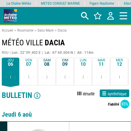
La Chaîne Météo
METEO CONSULT MARINE
Figaro Nautisme
Abon
Accueil
Roumanie
Satu Mare
Dacia
MÉTÉO VILLE
DACIA
ROU
Lon : 22°39’,402 E
Lat : 47°44’,004 N
Alt : 114m
JEU
VEN
SAM
DIM
LUN
MAR
MER
06
07
08
09
10
11
12
-
-
-
-
-
-
-
-
-
-
-
-
-
-
BULLETIN
détaillé
synthétique
85%
Fiabilité
Jeudi 6 aoû