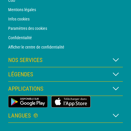
CGU
Mentions légales
Infos cookies
Paramètres des cookies
Confidentialité
Afficher le centre de confidentialité
NOS SERVICES
Abonnement METEO Xpert
LÉGENDES
Abonnement METEO PRO
Légende des cartes
APPLICATIONS
Consultation avec un prévisionniste
Légende des pictogrammes
Bulletin PRO
Application Météo Terrestre
Glossaire
Alertes
LANGUES
Certificats d'intempéries
Français
Relevés sur mesure