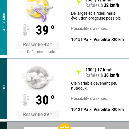
Rafales à
32
km/h
De larges éclaircies, mais
APRÈS-MIDI
évolution orageuse possible.
39
°
Possibilité d'averses.
1015
hPa
Visibilité
>20
km
Ressentie
42
°
sous l’influence du soleil
130
°
17
km/h
Rafales à
36
km/h
Ciel variable devenant peu
SOIR
nuageux.
30
°
Possibilité d'averses.
1012
hPa
Visibilité
>20
km
Ressentie
29
°