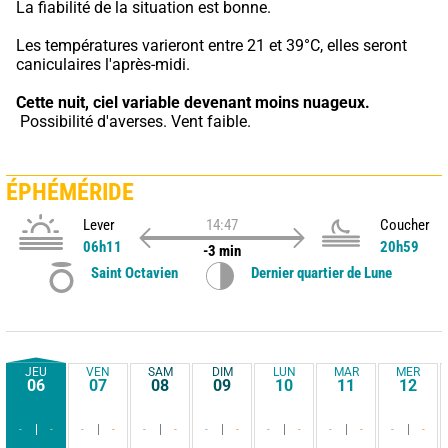
La fiabilité de la situation est bonne.
Les températures varieront entre 21 et 39°C, elles seront 
caniculaires l'après-midi.
Cette nuit,
ciel variable devenant moins nuageux.
 Possibilité d'averses. Vent faible.
ÉPHÉMÉRIDE
Lever
14:47
Coucher
06h11
20h59
-3 min
Saint Octavien
Dernier quartier de Lune
JEU
VEN
SAM
DIM
LUN
MAR
MER
06
07
08
09
10
11
12
-
-
-
-
-
-
-
-
-
-
-
-
-
-