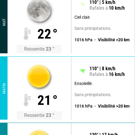
110
°
5
km/h
Rafales à
10
km/h
Ciel clair.
NUIT
Sans précipitations.
22
°
1016
hPa
Visibilité
>20
km
Ressentie
23
°
110
°
8
km/h
Rafales à
16
km/h
Ensoleillé.
MATIN
Sans précipitations.
21
°
1016
hPa
Visibilité
>20
km
Ressentie
23
°
130
°
17
km/h