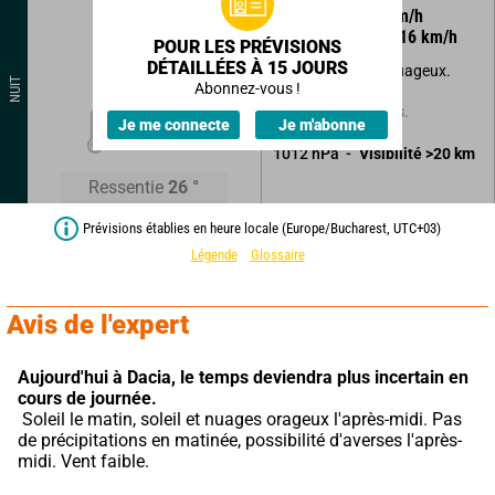
110
°
8
km/h
Rafales à
16
km/h
POUR LES PRÉVISIONS
DÉTAILLÉES À 15 JOURS
Beau temps peu nuageux.
NUIT
Abonnez-vous !
Sans précipitations.
24
°
Je me connecte
Je m'abonne
1012
hPa
Visibilité
>20
km
Ressentie
26
°
Prévisions établies en heure locale (Europe/Bucharest, UTC+03)
Légende
Glossaire
Avis de l'expert
Aujourd'hui à Dacia,
le temps deviendra plus incertain en 
cours de journée.
 Soleil le matin, soleil et nuages orageux l'après-midi. Pas 
de précipitations en matinée, possibilité d'averses l'après-
midi. Vent faible.