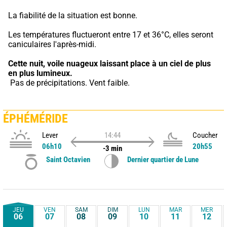
La fiabilité de la situation est bonne.
Les températures fluctueront entre 17 et 36°C, elles seront 
caniculaires l'après-midi.
Cette nuit,
voile nuageux laissant place à un ciel de plus 
en plus lumineux.
 Pas de précipitations. Vent faible.
ÉPHÉMÉRIDE
Lever
14:44
Coucher
06h10
20h55
-3 min
Saint Octavien
Dernier quartier de Lune
JEU
VEN
SAM
DIM
LUN
MAR
MER
06
07
08
09
10
11
12