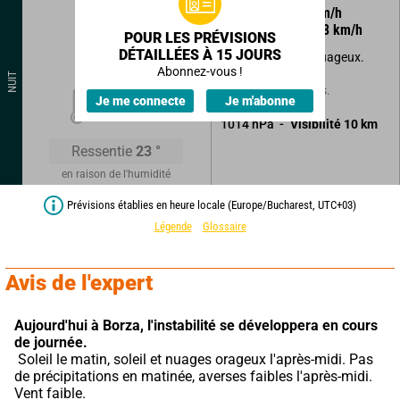
150
°
4
km/h
Rafales à
8
km/h
POUR LES PRÉVISIONS
DÉTAILLÉES À 15 JOURS
Beau temps peu nuageux.
Abonnez-vous !
NUIT
Sans précipitations.
21
°
Je me connecte
Je m'abonne
1014
hPa
Visibilité
10
km
Ressentie
23
°
en raison de l'humidité
Prévisions établies en heure locale (Europe/Bucharest, UTC+03)
Légende
Glossaire
Avis de l'expert
Aujourd'hui à Borza,
l'instabilité se développera en cours 
de journée.
 Soleil le matin, soleil et nuages orageux l'après-midi. Pas 
de précipitations en matinée, averses faibles l'après-midi. 
Vent faible.