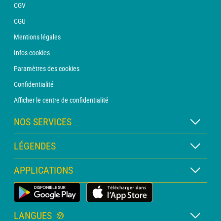
CGV
CGU
Mentions légales
Infos cookies
Paramètres des cookies
Confidentialité
Afficher le centre de confidentialité
NOS SERVICES
Abonnement METEO Xpert
LÉGENDES
Abonnement METEO PRO
Légende des cartes
APPLICATIONS
Consultation avec un prévisionniste
Légende des pictogrammes
Bulletin PRO
Application Météo Terrestre
Glossaire
Alertes
LANGUES