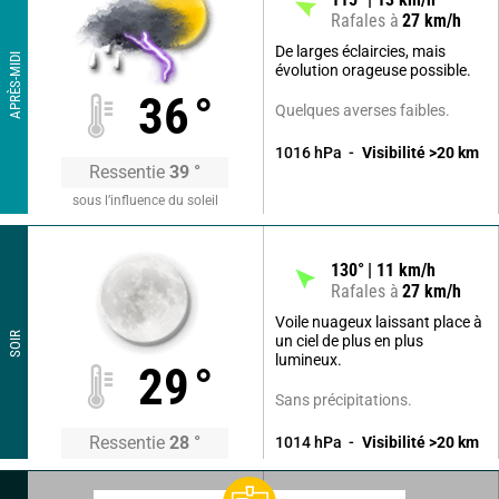
Rafales à
27
km/h
De larges éclaircies, mais
APRÈS-MIDI
évolution orageuse possible.
36
°
Quelques averses faibles.
1016
hPa
Visibilité
>20
km
Ressentie
39
°
sous l’influence du soleil
130
°
11
km/h
Rafales à
27
km/h
Voile nuageux laissant place à
SOIR
un ciel de plus en plus
lumineux.
29
°
Sans précipitations.
Ressentie
28
°
1014
hPa
Visibilité
>20
km