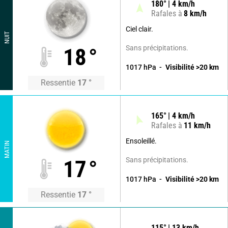
180
°
4
km/h
Rafales à
8
km/h
Ciel clair.
NUIT
Sans précipitations.
18
°
1017
hPa
Visibilité
>20
km
Ressentie
17
°
165
°
4
km/h
Rafales à
11
km/h
Ensoleillé.
MATIN
Sans précipitations.
17
°
1017
hPa
Visibilité
>20
km
Ressentie
17
°
115
°
13
km/h