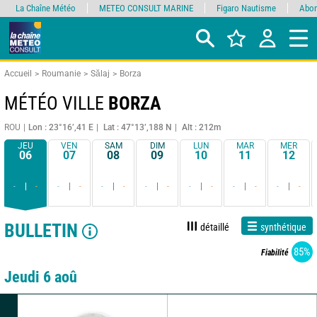
La Chaîne Météo
METEO CONSULT MARINE
Figaro Nautisme
Abon
Accueil
Roumanie
Sălaj
Borza
MÉTÉO VILLE
BORZA
ROU
Lon : 23°16’,41 E
Lat : 47°13’,188 N
Alt : 212m
JEU
VEN
SAM
DIM
LUN
MAR
MER
06
07
08
09
10
11
12
-
-
-
-
-
-
-
-
-
-
-
-
-
-
BULLETIN
détaillé
synthétique
85%
Fiabilité
Jeudi 6 aoû