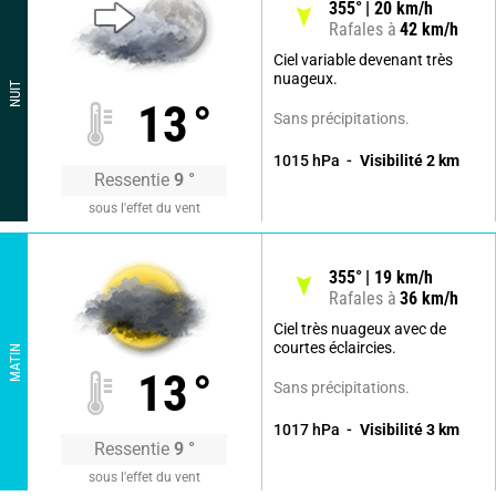
355
°
20
km/h
Rafales à
42
km/h
Ciel variable devenant très
nuageux.
NUIT
13
°
Sans précipitations.
1015
hPa
Visibilité
2
km
Ressentie
9
°
sous l'effet du vent
355
°
19
km/h
Rafales à
36
km/h
Ciel très nuageux avec de
courtes éclaircies.
MATIN
13
°
Sans précipitations.
1017
hPa
Visibilité
3
km
Ressentie
9
°
sous l'effet du vent