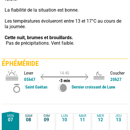
La fiabilité de la situation est bonne.
Les températures évolueront entre 13 et 17°C au cours de 
la journée.
Cette nuit,
brumes et brouillards.
 Pas de précipitations. Vent faible.
ÉPHÉMÉRIDE
Lever
14:40
Coucher
05h47
20h27
-3 min
Saint Gaétan
Dernier croissant de Lune
VEN
SAM
DIM
LUN
MAR
MER
JEU
07
08
09
10
11
12
13