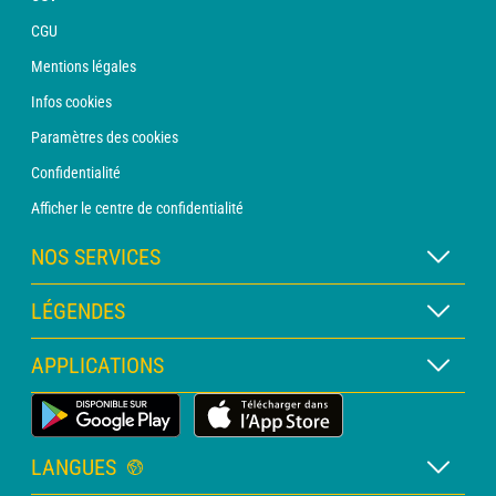
CGU
Mentions légales
Infos cookies
Paramètres des cookies
Confidentialité
Afficher le centre de confidentialité
NOS SERVICES
Abonnement METEO Xpert
LÉGENDES
Abonnement METEO PRO
Légende des cartes
APPLICATIONS
Consultation avec un prévisionniste
Légende des pictogrammes
Bulletin PRO
Application Météo Terrestre
Glossaire
Alertes
LANGUES
Certificats d'intempéries