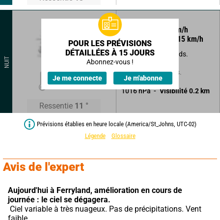
345
°
7
km/h
Rafales à
15
km/h
POUR LES PRÉVISIONS
DÉTAILLÉES À 15 JOURS
Brumes et brouillards.
NUIT
Abonnez-vous !
Sans précipitations.
12
°
Je me connecte
Je m'abonne
1016
hPa
Visibilité
0.2
km
Ressentie
11
°
Prévisions établies en heure locale (America/St_Johns, UTC-02)
Légende
Glossaire
Avis de l'expert
Aujourd'hui à Ferryland,
amélioration en cours de 
journée : le ciel se dégagera.
 Ciel variable à très nuageux. Pas de précipitations. Vent 
faible.