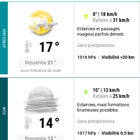
0
°
18
km/h
Rafales à
31
km/h
Eclaircies et passages
APRÈS-MIDI
nuageux parfois denses.
17
°
Sans précipitations.
1016
hPa
Visibilité
>20
km
Ressentie
21
°
sous l’influence du soleil
10
°
13
km/h
Rafales à
25
km/h
Eclaircies, mais formations
SOIR
brumeuses possibles.
14
°
Sans précipitations.
1017
hPa
Visibilité
0.5
km
Ressentie
13
°