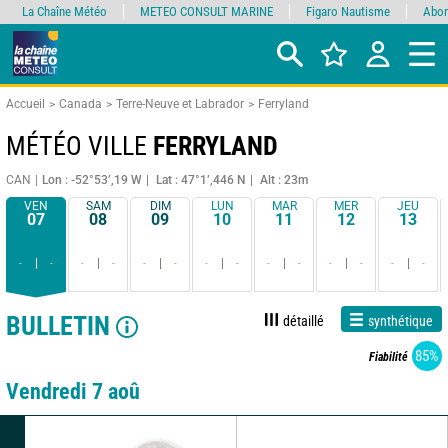
La Chaîne Météo
METEO CONSULT MARINE
Figaro Nautisme
Abon
Accueil
Canada
Terre-Neuve et Labrador
Ferryland
MÉTÉO VILLE
FERRYLAND
CAN
Lon : -52°53’,19 W
Lat : 47°1’,446 N
Alt : 23m
VEN
SAM
DIM
LUN
MAR
MER
JEU
07
08
09
10
11
12
13
-
-
-
-
-
-
-
-
-
-
-
-
-
-
BULLETIN
détaillé
synthétique
85%
Fiabilité
Vendredi 7 aoû