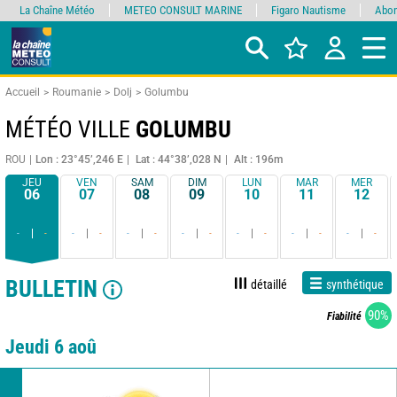
La Chaîne Météo
METEO CONSULT MARINE
Figaro Nautisme
Abon
Accueil
Roumanie
Dolj
Golumbu
MÉTÉO VILLE
GOLUMBU
ROU
Lon : 23°45’,246 E
Lat : 44°38’,028 N
Alt : 196m
JEU
VEN
SAM
DIM
LUN
MAR
MER
06
07
08
09
10
11
12
-
-
-
-
-
-
-
-
-
-
-
-
-
-
BULLETIN
détaillé
synthétique
90%
Fiabilité
Jeudi 6 aoû