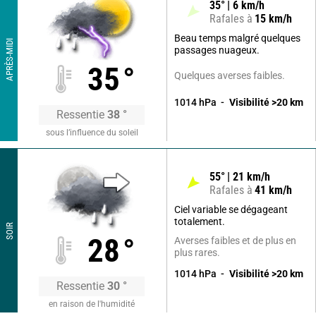
35
°
6
km/h
Rafales à
15
km/h
Beau temps malgré quelques
APRÈS-MIDI
passages nuageux.
35
°
Quelques averses faibles.
1014
hPa
Visibilité
>20
km
Ressentie
38
°
sous l’influence du soleil
55
°
21
km/h
Rafales à
41
km/h
Ciel variable se dégageant
totalement.
SOIR
28
°
Averses faibles et de plus en
plus rares.
1014
hPa
Visibilité
>20
km
Ressentie
30
°
en raison de l'humidité