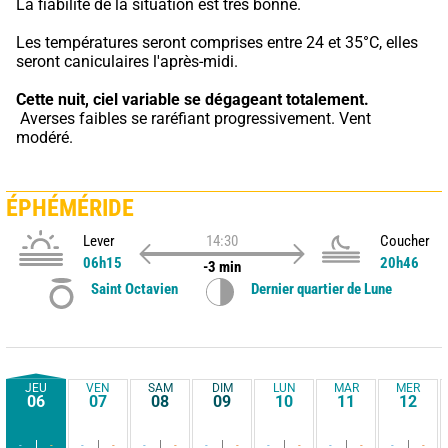
La fiabilité de la situation est très bonne.
Les températures seront comprises entre 24 et 35°C, elles 
seront caniculaires l'après-midi.
Cette nuit,
ciel variable se dégageant totalement.
 Averses faibles se raréfiant progressivement. Vent 
modéré.
ÉPHÉMÉRIDE
Lever
14:30
Coucher
06h15
20h46
-3 min
Saint Octavien
Dernier quartier de Lune
JEU
VEN
SAM
DIM
LUN
MAR
MER
06
07
08
09
10
11
12
-
-
-
-
-
-
-
-
-
-
-
-
-
-