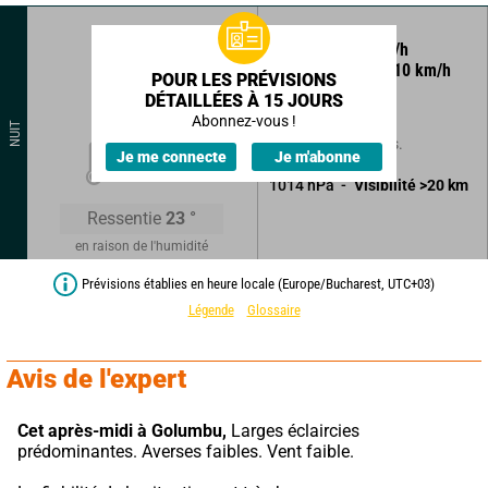
30
°
6
km/h
Rafales à
10
km/h
POUR LES PRÉVISIONS
DÉTAILLÉES À 15 JOURS
Ciel clair.
Abonnez-vous !
NUIT
Sans précipitations.
20
°
Je me connecte
Je m'abonne
1014
hPa
Visibilité
>20
km
Ressentie
23
°
en raison de l'humidité
Prévisions établies en heure locale (Europe/Bucharest, UTC+03)
Légende
Glossaire
Avis de l'expert
Cet après-midi à Golumbu,
 Larges éclaircies 
prédominantes. Averses faibles. Vent faible.