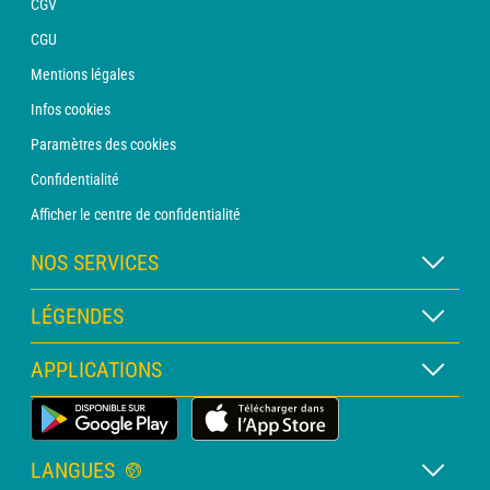
CGV
CGU
Mentions légales
Infos cookies
Paramètres des cookies
Confidentialité
Afficher le centre de confidentialité
NOS SERVICES
Abonnement METEO Xpert
LÉGENDES
Abonnement METEO PRO
Légende des cartes
APPLICATIONS
Consultation avec un prévisionniste
Légende des pictogrammes
Bulletin PRO
Application Météo Terrestre
Glossaire
Alertes
LANGUES
Certificats d'intempéries