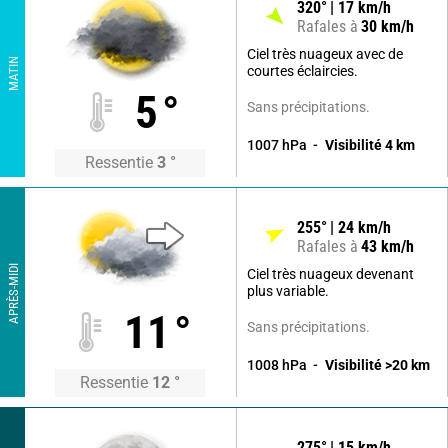
320
°
17
km/h
Rafales à
30
km/h
Ciel très nuageux avec de
MATIN
courtes éclaircies.
5
°
Sans précipitations.
1007
hPa
Visibilité
4
km
Ressentie
3
°
255
°
24
km/h
Rafales à
43
km/h
APRÈS-MIDI
Ciel très nuageux devenant
plus variable.
11
°
Sans précipitations.
1008
hPa
Visibilité
>20
km
Ressentie
12
°
275
°
15
km/h