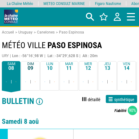
La Chaîne Météo
METEO CONSULT MARINE
Figaro Nautisme
Abon
Accueil
Uruguay
Canelones
Paso Espinosa
MÉTÉO VILLE
PASO ESPINOSA
URY
Lon : -56°16’,98 W
Lat : -34°29’,628 S
Alt : 20m
SAM
DIM
LUN
MAR
MER
JEU
VEN
08
09
10
11
12
13
14
-
-
-
-
-
-
-
-
-
-
-
-
-
-
BULLETIN
détaillé
synthétique
90%
Fiabilité
Samedi 8 aoû