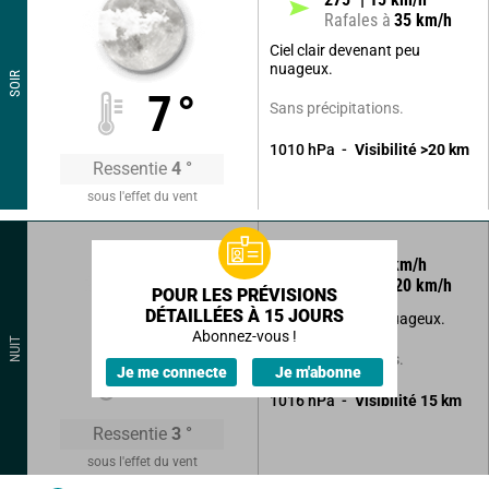
Rafales à
35
km/h
Ciel clair devenant peu
nuageux.
SOIR
7
°
Sans précipitations.
1010
hPa
Visibilité
>20
km
Ressentie
4
°
sous l'effet du vent
295
°
12
km/h
Rafales à
20
km/h
POUR LES PRÉVISIONS
DÉTAILLÉES À 15 JOURS
Beau temps peu nuageux.
Abonnez-vous !
NUIT
Sans précipitations.
5
°
Je me connecte
Je m'abonne
1016
hPa
Visibilité
15
km
Ressentie
3
°
sous l'effet du vent