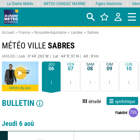
La Chaîne Météo
METEO CONSULT MARINE
Figaro Nautisme
Abon
Accueil
France
Nouvelle-Aquitaine
Landes
Sabres
MÉTÉO VILLE
SABRES
(40630)
Lon : 0°44’,262 W
Lat : 44°8’,97 N
Alt : 81m
JEU
VEN
SAM
DIM
LUN
06
07
08
09
10
-
-
-
-
-
-
-
-
-
-
Météo du jour
BULLETIN
détaillé
synthétique
75%
Fiabilité
Jeudi 6 aoû