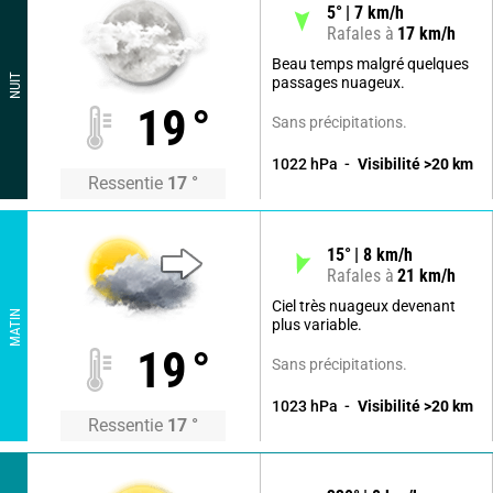
5
°
7
km/h
Rafales à
17
km/h
Beau temps malgré quelques
NUIT
passages nuageux.
19
°
Sans précipitations.
1022
hPa
Visibilité
>20
km
Ressentie
17
°
15
°
8
km/h
Rafales à
21
km/h
Ciel très nuageux devenant
MATIN
plus variable.
19
°
Sans précipitations.
1023
hPa
Visibilité
>20
km
Ressentie
17
°