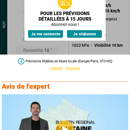
295
°
7
km/h
Rafales à
16
km/h
POUR LES PRÉVISIONS
DÉTAILLÉES À 15 JOURS
Beau temps peu nuageux
NUIT
devenant variable.
Abonnez-vous !
17
°
Je me connecte
Je m'abonne
Sans précipitations.
1022
hPa
Visibilité
10
km
Ressentie
16
°
Prévisions établies en heure locale (Europe/Paris, UTC+02)
Légende
Glossaire
Avis de l'expert