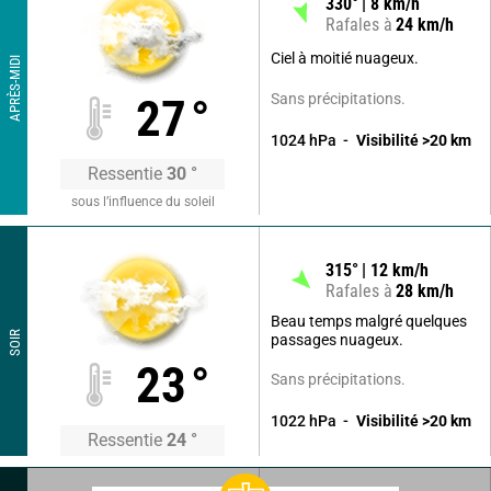
330
°
8
km/h
Rafales à
24
km/h
Ciel à moitié nuageux.
APRÈS-MIDI
Sans précipitations.
27
°
1024
hPa
Visibilité
>20
km
Ressentie
30
°
sous l’influence du soleil
315
°
12
km/h
Rafales à
28
km/h
Beau temps malgré quelques
SOIR
passages nuageux.
23
°
Sans précipitations.
1022
hPa
Visibilité
>20
km
Ressentie
24
°