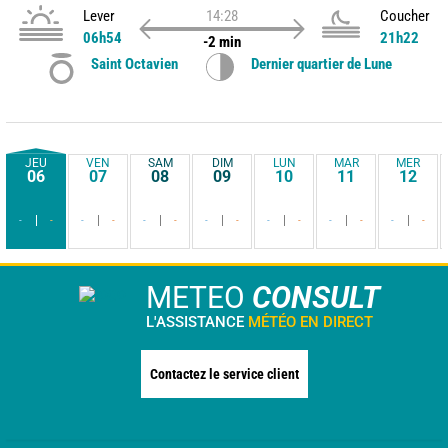
Lever
14:28
Coucher
06h54
21h22
-2 min
Saint Octavien
Dernier quartier de Lune
JEU
VEN
SAM
DIM
LUN
MAR
MER
06
07
08
09
10
11
12
-
-
-
-
-
-
-
-
-
-
-
-
-
-
METEO
CONSULT
L'ASSISTANCE
MÉTÉO EN DIRECT
Contactez le service client